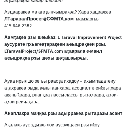
аԥсахрақәа ҟалар алшоит.
Азҵаарақәа ма агәҭынчымрақәа? Ҳара ҳацәажәа
ЛТаравалПроект@СФМТА.ком
мамзаргьы
415.646.2382
Аамҭақәа рзы шәыҟаз: L Taraval Improvement Project
аусуратә ԥхьагәаҭарақәеи аҿыцрақәеи рзы,
LTaravalProject/SFMTA.com аҭаарала е-маил
аҿыцрақәа рзы шәхы шәҭашәырҩы.
Ауаа ирылшо зегьы раасҭа ихадоу – ихымԥадатәиу
аҭахрақәа рыда аҩны аанхара, асоциалтә еиҟәыҭхара
ақәныҟәара, рнапқәа лассы-лассы рыӡәӡәара, аӡәи-
аӡәи реиҷаҳара.
Анаплакра маҷқәа рзы адыррақәа рыҭаразы асаит
Ақалақь аус здызкылои аусзуҩцәеи рзы иҟоу