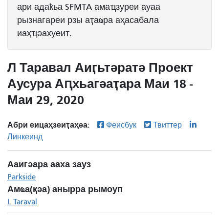
ари адаҟьа SFMTA амаҵзуреи ауаа
рызнагареи рзы аҭаҩра аҳасабала
иаҳҵәахуеит.
Л Таравал Аиӷьтәратә Проект
Аусура Аԥхьагәаҭара Маи 18 -
Маи 29, 2020
Абри еицаҳзеиҭаҳәа:
Феисбук
Твиттер
Линкеинд
Ааигәара ааха зауз
Parkside
Амҩа(қәа) анырра рымоуп
L Taraval