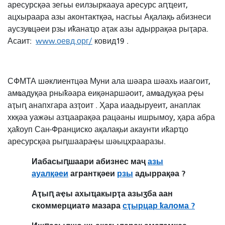
аресурсқәа зегьы еилзыркаауа аресурс аԥҵеит,
ацхыраара азы аконтактқәа, насгьы Ақалақь абизнеси
аусзуҩцәеи рзы иҟанаҵо аҭак азы адыррақәа рыҭара.
Асаит:
www.оевд.орг/
ковид19 .
СФМТА шәклиентцәа Муни ала шәара шәахь иаагоит,
амҩадуқәа рныҟәара еиқәнаршәоит,
амҩадуқәа рҿы
аҭыԥ анапхгара азҭоит
. Ҳара иаадыруеит, анаплак
хкқәа уажәы азҵаарақәа рацәаны ишрымоу, ҳара абра
ҳаҟоуп Сан-Франциско ақалақьи акаунти иҟарҵо
аресурсқәа рыԥшаараҿы шәыцхрааразы.
Иабасыԥшаари абизнес маҷ
азы
ауалқәеи
агрантқәеи
рзы
адыррақәа ?
Аҭыԥ аҿы ахыҵакырҭа азыӡба аан
скоммерциатә мазара
сҭырцар ҟалома ?