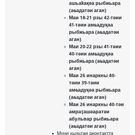
ашьаҟақәа рыбжьара
(аҩадатәи аган)
Маи 18-21 рзы 42-тәии
41-тәии амҩадуқәа
рыбжьара (аҩадатәи
аган)
Маи 20-22 рзы 41-тәии
40-тәии амҩадуқәа
рыбжьара (аҩадатәи
аган)
Маи 26 инаркны 40-
тәии 39-тәии
амҩадуқәа рыбжьара
(аҩадатәи аган)
Маи 26 инаркны 40-тәи
амраҭашәаратәи
абульвар рыбжьара
(аҩадатәи аган)
Муни хыхьтәи аконтакттә