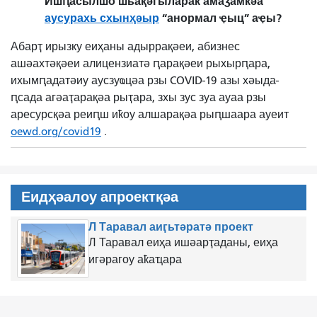
Ишԥасылшо шьақәгыларак амаӡамкәа
аусурахь схынҳәыр
“анормал ҿыц” аҿы?
Абарҭ ирызку еиҳаны адыррақәеи, абизнес
ашәахтәқәеи алицензиатә ԥарақәеи рыхырԥара,
ихымԥадатәиу аусзуҩцәа рзы COVID-19 азы хәыда-
ԥсада агәаҭарақәа рыҭара, зхы зус зуа ауаа рзы
аресурсқәа реиԥш иҟоу алшарақәа рыԥшаара ауеит
oewd.org/covid19
.
Еидҳәалоу апроектқәа
Л Таравал аиӷьтәратә проект
Л Таравал еиҳа ишәарҭаданы, еиҳа
игәрагоу аҟаҵара