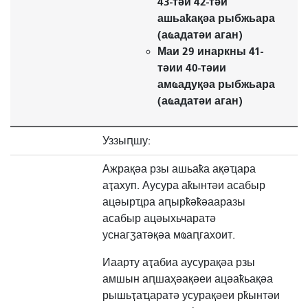
43-тәи 42-тәи
ашьаҟақәа рыбжьара
(аҩадатәи аган)
Маи 29 инаркны 41-
тәии 40-тәии
амҩадуқәа рыбжьара
(аҩадатәи аган)
Уззыԥшу:
Ажрақәа рзы ашьаҟа ақәҵара
аҭахуп. Аусура аҟынтәи асабыр
ацәырҵра аԥырҟәҟәааразы
асабыр ацәыхьчаратә
уснагӡатәқәа мҩаԥгахоит.
Иаарту аҭабиа аусурақәа рзы
амшын аԥшаҳәақәеи ацәаҟьақәа
рышьҭаҵаратә усурақәеи рҟынтәи