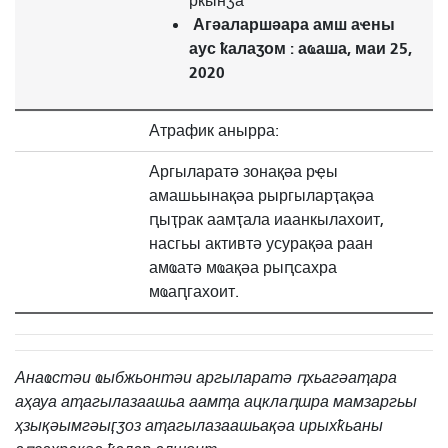
рҟынӡа
Агәаларшәара амш аҽны
аус
ҟалаӡом : аҩаша, маи 25,
2020
Атрафик анырра:
Аргыларатә зонақәа рҿы
амашьынақәа рыргыларҭақәа
ԥыҭрак аамҭала иаанкылахоит,
насгьы активтә усурақәа раан
амҩатә мҩақәа рыԥсахра
мҩаԥгахоит.
Анаҩстәи ҩыбжьонтәи аргыларатә ԥхьагәаҭара
аҳауа аҭагылазаашьа аамҭа ацклаԥшра мамзаргьы
ҳзықәымгәыӷӡоз аҭагылазаашьақәа ирыхҟьаны