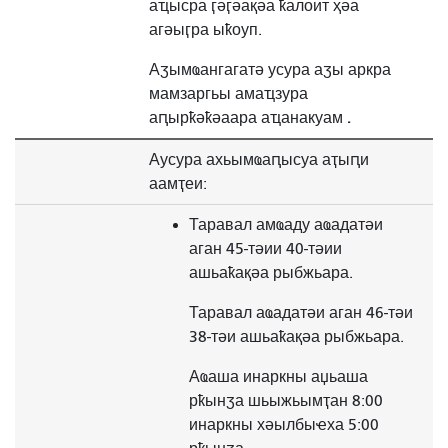
аҵысра ӷәӷәақәа ҟалоит ҳәа
агәыӷра ыҟоуп.
Аӡымҩангагатә усура аӡы аркра
мамзаргьы амаҵзура
.
аԥырҟәҟәаара аҵанакуам
Аусура ахьымҩаԥысуа аҭыԥи
аамҭеи:
Таравал амҩаду аҩадатәи
аган 45-тәии 40-тәии
ашьаҟақәа рыбжьара.
Таравал аҩадатәи аган 46-тәи
38-тәи ашьаҟақәа рыбжьара.
Аҩаша инаркны аџьаша
рҟынӡа шьыжьымҭан 8:00
инаркны хәылбыҽха 5:00