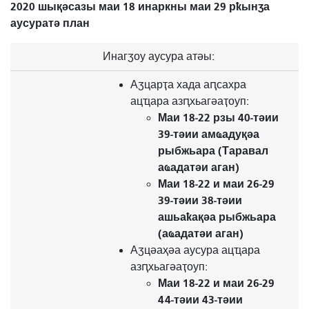
2020 шықәсазы маи 18 инаркны маи 29 рҟынӡа
аусуратә план
Инагӡоу аусура атәы:
Аӡцарҭа хада аԥсахра
ацҵара азԥхьагәаҭоуп:
Маи 18-22 рзы 40-тәии
39-тәии амҩадуқәа
рыбжьара (Таравал
аҩадатәи аган)
Маи 18-22 и маи 26-29
39-тәии 38-тәии
ашьаҟақәа рыбжьара
(аҩадатәи аган)
Аӡцәаҳәа аусура ацҵара
азԥхьагәаҭоуп:
Маи 18-22 и маи 26-29
44-тәии 43-тәии