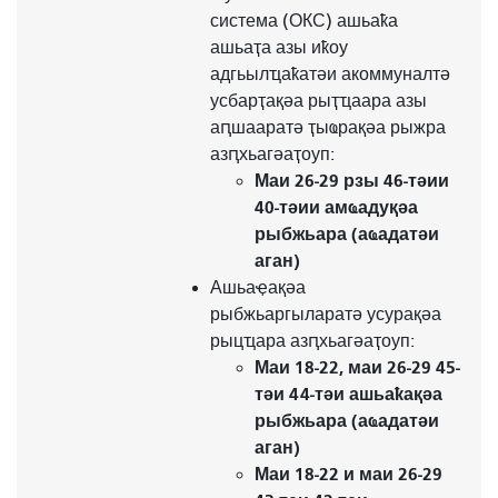
система (ОКС) ашьаҟа
ашьаҭа азы иҟоу
адгьылҵаҟатәи акоммуналтә
усбарҭақәа рыҭҵаара азы
аԥшааратә ҭыҩрақәа рыжра
азԥхьагәаҭоуп:
Маи 26-29 рзы 46-тәии
40-тәии амҩадуқәа
рыбжьара (аҩадатәи
аган)
Ашьаҿақәа
рыбжьаргыларатә усурақәа
рыцҵара азԥхьагәаҭоуп:
Маи 18-22, маи 26-29 45-
тәи 44-тәи ашьаҟақәа
рыбжьара (аҩадатәи
аган)
Маи 18-22 и маи 26-29