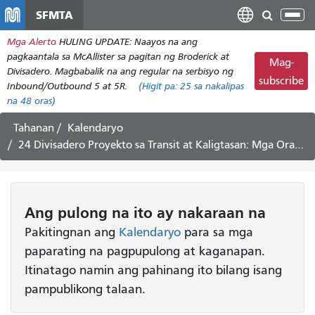
Laktawan
SFMTA
I-
ang
tog
Mga Alerto
HULING UPDATE: Naayos na ang
pangunahing
ang
pagkaantala sa McAllister sa pagitan ng Broderick at
nilalaman
Mag-
nab
Divisadero. Magbabalik na ang regular na serbisyo ng
subscribe
Inbound/Outbound 5 at 5R.
(Higit pa:
25
sa nakalipas
na 48 oras)
Tahanan
Kalendaryo
24 Divisadero Proyekto sa Transit at Kaligtasan: Mga Oras ng Opisina Mayo 27, 2021 mula 4-6pm
Ang pulong
na ito
ay nakaraan na
Pakitingnan ang
Kalendaryo
para sa mga
paparating na pagpupulong at kaganapan.
Itinatago namin ang pahinang ito bilang isang
pampublikong talaan.