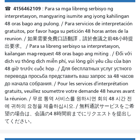
4156462109
☎
: Para sa mga libreng serbisyo ng
interpretasyon, mangyaring isumite ang iyong kahilingan
48 oras bago ang pulong. /
Para servicios de interpretación
gratuitos, por favor haga su petición 48 horas antes de la
reunion.
/
如果需要免費口語翻譯，請於會議之前48小時提
出要求
。 /
Para sa libreng serbisyo sa interpretasyon,
kailangan mag-request 48 oras bago ang miting
. /
Đối với
dịch vụ thông dịch miễn phí, vui lòng gửi yêu cầu của bạn
48 giờ trước cuộc họp
. /
Для бесплатных услуг устного
перевода просьба представить ваш запрос за 48 часов
до начала собрания.
/
Pour les services d'interprétation
gratuits, veuillez soumettre votre demande 48 heures avant
la réunion.
/
무료 통역 서비스를 원하시면 회의 48 시간 전
에 귀하의 요청을 제출하십시오.
/
無料通訳サービスをご希
望の場合は、会議の4 8時間前までにリクエストを提出し
てください。