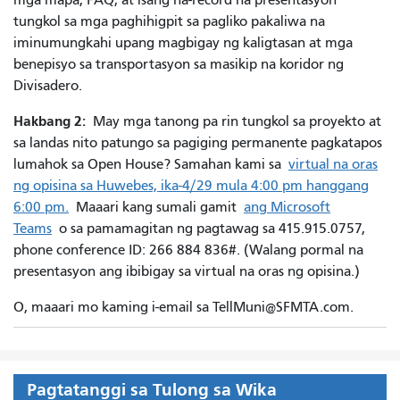
tungkol sa mga paghihigpit sa pagliko pakaliwa na
iminumungkahi upang magbigay ng kaligtasan at mga
benepisyo sa transportasyon sa masikip na koridor ng
Divisadero.
Hakbang 2:
May mga tanong pa rin tungkol sa proyekto at
sa landas nito patungo sa pagiging permanente pagkatapos
lumahok sa Open House? Samahan kami sa
virtual na oras
ng opisina sa Huwebes, ika-4/29 mula 4:00 pm hanggang
6:00 pm.
Maaari kang sumali gamit
ang Microsoft
Teams
o sa pamamagitan ng pagtawag sa 415.915.0757,
phone conference ID: 266 884 836#. (Walang pormal na
presentasyon ang ibibigay sa virtual na oras ng opisina.)
O, maaari mo kaming i-email sa TellMuni@SFMTA.com.
Pagtatanggi sa Tulong sa Wika