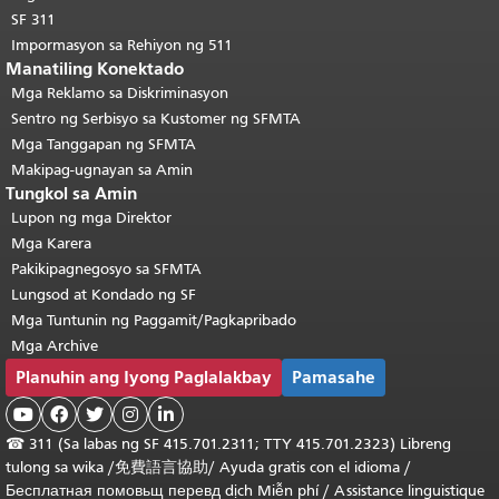
SF 311
Impormasyon sa Rehiyon ng 511
Manatiling Konektado
Mga Reklamo sa Diskriminasyon
Sentro ng Serbisyo sa Kustomer ng SFMTA
Mga Tanggapan ng SFMTA
Makipag-ugnayan sa Amin
Tungkol sa Amin
Lupon ng mga Direktor
Mga Karera
Pakikipagnegosyo sa SFMTA
Lungsod at Kondado ng SF
Mga Tuntunin ng Paggamit/Pagkapribado
Mga Archive
Planuhin ang Iyong Paglalakbay
Pamasahe





☎
311 (Sa labas ng SF 415.701.2311; TTY 415.701.2323) Libreng
tulong sa wika /
免費語言協助
/
Ayuda gratis con el idioma
/
Бесплатная
помовьщ
перевд
dịch Miễn phí
/
Assistance linguistique