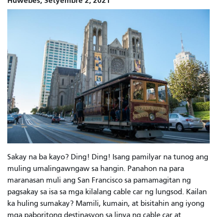
Huwebes, Setyembre 2, 2021
Sakay na ba kayo? Ding! Ding! Isang pamilyar na tunog ang
muling umalingawngaw sa hangin. Panahon na para
maranasan muli ang San Francisco sa pamamagitan ng
pagsakay sa isa sa mga kilalang cable car ng lungsod. Kailan
ka huling sumakay? Mamili, kumain, at bisitahin ang iyong
mga paboritong destinasyon sa linya ng cable car at