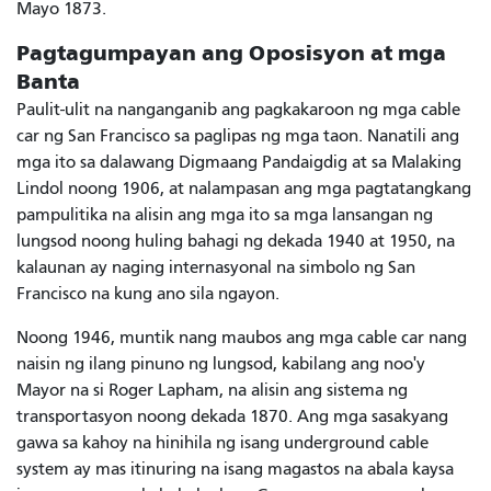
Mayo 1873.
Pagtagumpayan ang Oposisyon at mga
Banta
Paulit-ulit na nanganganib ang pagkakaroon ng mga cable
car ng San Francisco sa paglipas ng mga taon. Nanatili ang
mga ito sa dalawang Digmaang Pandaigdig at sa Malaking
Lindol noong 1906, at nalampasan ang mga pagtatangkang
pampulitika na alisin ang mga ito sa mga lansangan ng
lungsod noong huling bahagi ng dekada 1940 at 1950, na
kalaunan ay naging internasyonal na simbolo ng San
Francisco na kung ano sila ngayon.
Noong 1946, muntik nang maubos ang mga cable car nang
naisin ng ilang pinuno ng lungsod, kabilang ang noo'y
Mayor na si Roger Lapham, na alisin ang sistema ng
transportasyon noong dekada 1870. Ang mga sasakyang
gawa sa kahoy na hinihila ng isang underground cable
system ay mas itinuring na isang magastos na abala kaysa