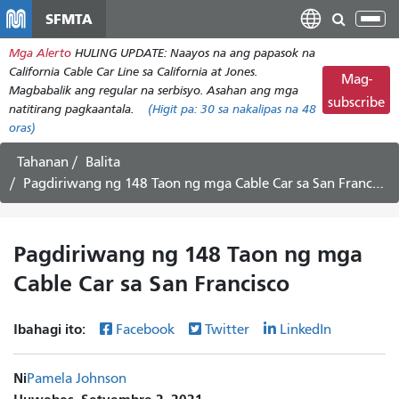
Laktawan
SFMTA
I-
ang
tog
Mga Alerto
HULING UPDATE: Naayos na ang papasok na
pangunahing
ang
California Cable Car Line sa California at Jones.
nilalaman
Mag-
nab
Magbabalik ang regular na serbisyo. Asahan ang mga
subscribe
natitirang pagkaantala.
(Higit pa:
30
sa nakalipas na 48
oras)
Tahanan
Balita
Pagdiriwang ng 148 Taon ng mga Cable Car sa San Francisco
Pagdiriwang ng 148 Taon ng mga
Cable Car sa San Francisco
Ibahagi ito:
Facebook
Twitter
LinkedIn
Ni
Pamela Johnson