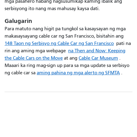
mga pasahero habang nagsusumikap kaming ibalik ang
serbisyong ito nang mas mahusay kaysa dati.
Galugarin
Para matuto nang higit pa tungkol sa kasaysayan ng mga
makasaysayang cable car ng San Francisco, bisitahin ang
148 Taon ng Serbisyo ng Cable Car ng San Francisco
pati na
rin ang aming mga webpage
na Then and Now: Keeping
the Cable Cars on the Move
at ang
Cable Car Museum
.
Maaari ka ring mag-sign up para sa mga update sa serbisyo
ng cable car sa
aming pahina ng mga alerto ng SFMTA
.