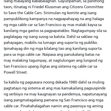
isang masayang kababalaghan. Gayunpaman, sa parehong
taon, itinatag ni Friedel Klussman ang Citizens Committee
to Save the Cable Cars. Sinimulan ng komite ang isang
pampublikong kampanya na nagpapahayag na ang halaga
ng mga cable car sa San Francisco ay mas malaki kaysa sa
kanilang mga gastos sa pagpapatakbo. Nagtagumpay sila sa
paglalagay ng isang susog sa balota. Dahil sa saklaw ng
pahayagan, mabilis na lumago ang suporta ng publiko.
Ipinahayag din ng mga kilalang tao ang kanilang suporta
para sa mga cable car. Naipasa ang panukalang batas na
may malaking tagumpay, at nagtulungan ang lungsod ng
San Francisco upang iligtas ang sistema ng cable car sa
Powell Street.
Sa kabila ng pagsasara noong dekada 1980 dahil sa muling
pagtatayo ng sistema at ang mas kamakailang pagsuspinde
ng serbisyo na may kaugnayan sa pandemya, napatunayang
isang pangmatagalang pamana ng San Francisco ang mga
cable car. Pinahahalagahan namin ang pasensya ng aming