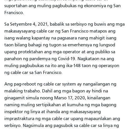
suportahan ang muling pagbubukas ng ekonomiya ng San
Francisco.
Sa Setyembre 4, 2021, babalik sa serbisyo ng buwis ang mga
makasaysayang cable car ng San Francisco matapos ang
isang walang kapantay na pagsasara nang mahigit isang
taon bilang bahagi ng tugon sa emerhensya ng lungsod
upang protektahan ang mga operator at ang publiko sa
panahon ng pandemya ng Covid-19. Nagkataon na ang
muling pagbubukas na ito ang ika-148 taon ng operasyon
ng cable car sa San Francisco.
Ang pag-reboot
ng cable car system ay nangailangan ng
malaking trabaho. Dahil ang mga bagon ay hindi na
ginagamit simula noong Marso 17, 2020, kinailangan
naming muling sertipikahan at kumuha ng mga bagong
inspektor ng linya at ihanda ang makasaysayang
imprastraktura ng mga cable car upang mapaunlakan ang
serbisyo. Nagsimula ang pagsubok sa cable car sa linya ng