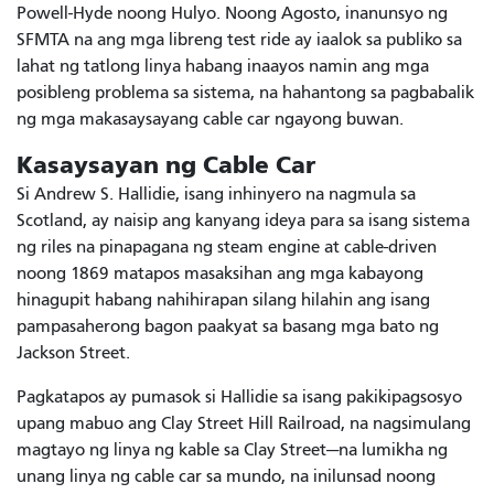
Powell-Hyde noong Hulyo. Noong Agosto, inanunsyo ng
SFMTA na ang mga libreng test ride ay iaalok sa publiko sa
lahat ng tatlong linya habang inaayos namin ang mga
posibleng problema sa sistema, na hahantong sa pagbabalik
ng mga makasaysayang cable car ngayong buwan.
Kasaysayan ng Cable Car
Si Andrew S. Hallidie, isang inhinyero na nagmula sa
Scotland, ay naisip ang kanyang ideya para sa isang sistema
ng riles na pinapagana ng steam engine at cable-driven
noong 1869 matapos masaksihan ang mga kabayong
hinagupit habang nahihirapan silang hilahin ang isang
pampasaherong bagon paakyat sa basang mga bato ng
Jackson Street.
Pagkatapos ay pumasok si Hallidie sa isang pakikipagsosyo
upang mabuo ang Clay Street Hill Railroad, na nagsimulang
magtayo ng linya ng kable sa Clay Street—na lumikha ng
unang linya ng cable car sa mundo, na inilunsad noong