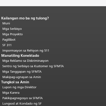
Kailangan mo ba ng tulong?
Katapusan ng nilalaman ng
pahina.
Muni
Ang natitirang bahagi ng
pahinang ito ay nauulit sa bawat
Mga Serbisyo
pahina.
Bumalik sa tuktok ng
Mga Proyekto
pangunahing nilalaman
.
Paglilibot
SF 311
Impormasyon sa Rehiyon ng 511
Manatiling Konektado
Mga Reklamo sa Diskriminasyon
Sentro ng Serbisyo sa Kustomer ng SFMTA
Mga Tanggapan ng SFMTA
Makipag-ugnayan sa Amin
Tungkol sa Amin
Lupon ng mga Direktor
Mga Karera
Pakikipagnegosyo sa SFMTA
Lungsod at Kondado ng SF