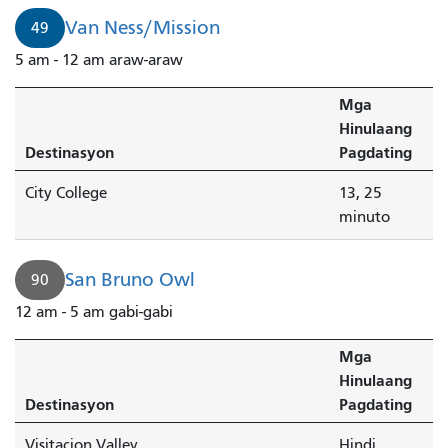
Van Ness/Mission
49
5 am - 12 am araw-araw
Mga
Hinulaang
Destinasyon
Pagdating
City College
13, 25
minuto
San Bruno Owl
90
12 am - 5 am gabi-gabi
Mga
Hinulaang
Destinasyon
Pagdating
Visitacion Valley
Hindi