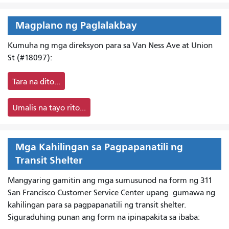
Magplano ng Paglalakbay
Kumuha ng mga direksyon para sa Van Ness Ave at Union
St (#18097):
Tara na dito...
Umalis na tayo rito...
Mga Kahilingan sa Pagpapanatili ng
Transit Shelter
Mangyaring gamitin ang mga sumusunod na form ng 311
San Francisco Customer Service Center upang
gumawa ng
kahilingan para sa pagpapanatili ng transit shelter.
Siguraduhing punan ang form na ipinapakita sa ibaba: