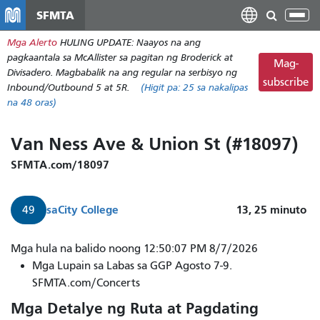
Laktawan
SFMTA
I-
ang
tog
Mga Alerto
HULING UPDATE: Naayos na ang
pangunahing
ang
pagkaantala sa McAllister sa pagitan ng Broderick at
nilalaman
Mag-
nab
Divisadero. Magbabalik na ang regular na serbisyo ng
subscribe
Inbound/Outbound 5 at 5R.
(Higit pa:
25
sa nakalipas
na 48 oras)
Van Ness Ave & Union St (#18097)
SFMTA.com/18097
sa
City College
13, 25
minuto
49
Mga hula na balido noong 12:50:07 PM 8/7/2026
Mga Lupain sa Labas sa GGP Agosto 7-9.
SFMTA.com/Concerts
Mga Detalye ng Ruta at Pagdating