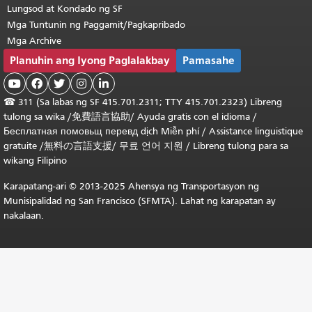
Lungsod at Kondado ng SF
Mga Tuntunin ng Paggamit/Pagkapribado
Mga Archive
Planuhin ang Iyong Paglalakbay
Pamasahe





☎
311 (Sa labas ng SF 415.701.2311; TTY 415.701.2323) Libreng
tulong sa wika /
免費語言協助
/
Ayuda gratis con el idioma
/
Бесплатная
помовьщ
перевд
dịch Miễn phí
/
Assistance linguistique
gratuite
/
無料の言語支援
/
무료 언어 지원
/
Libreng tulong para sa
wikang Filipino
Karapatang-ari © 2013-2025 Ahensya ng Transportasyon ng
Munisipalidad ng San Francisco (SFMTA). Lahat ng karapatan ay
nakalaan.