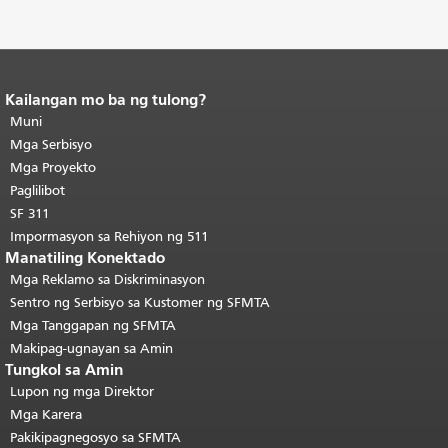
Kailangan mo ba ng tulong?
Katapusan ng nilalaman ng
pahina.
Muni
Ang natitirang bahagi ng
pahinang ito ay nauulit sa bawat
Mga Serbisyo
pahina.
Bumalik sa tuktok ng
Mga Proyekto
pangunahing nilalaman
.
Paglilibot
SF 311
Impormasyon sa Rehiyon ng 511
Manatiling Konektado
Mga Reklamo sa Diskriminasyon
Sentro ng Serbisyo sa Kustomer ng SFMTA
Mga Tanggapan ng SFMTA
Makipag-ugnayan sa Amin
Tungkol sa Amin
Lupon ng mga Direktor
Mga Karera
Pakikipagnegosyo sa SFMTA