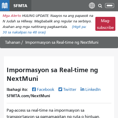
Laktawan
SFMTA
I-
ang
tog
Mga Alerto
HULING UPDATE: Naayos na ang papasok na
pangunahing
ang
Mag-
N Judah sa Hillway. Magbabalik ang regular na serbisyo.
nilalaman
nab
Asahan ang mga natitirang pagkaantala.
(Higit pa:
subscribe
30
sa nakalipas na 48 oras)
Tahanan
Impormasyon sa Real-time ng NextMuni
Impormasyon sa Real-time ng
NextMuni
Ibahagi ito:
Facebook
Twitter
LinkedIn
SFMTA.com/NextMuni
Pag-access sa real-time na impormasyon sa
transportasyon sa pamamagitan ng ruta o hintuan.