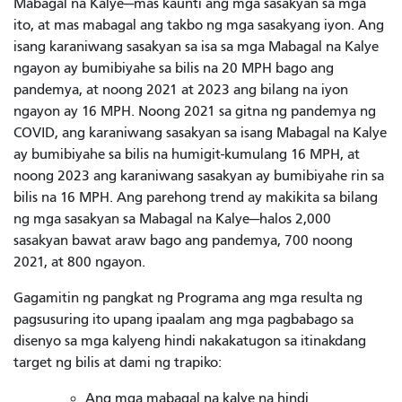
Mabagal na Kalye—mas kaunti ang mga sasakyan sa mga
ito, at mas mabagal ang takbo ng mga sasakyang iyon. Ang
isang karaniwang sasakyan sa isa sa mga Mabagal na Kalye
ngayon ay bumibiyahe sa bilis na 20 MPH bago ang
pandemya, at noong 2021 at 2023 ang bilang na iyon
ngayon ay 16 MPH. Noong 2021 sa gitna ng pandemya ng
COVID, ang karaniwang sasakyan sa isang Mabagal na Kalye
ay bumibiyahe sa bilis na humigit-kumulang 16 MPH, at
noong 2023 ang karaniwang sasakyan ay bumibiyahe rin sa
bilis na 16 MPH. Ang parehong trend ay makikita sa bilang
ng mga sasakyan sa Mabagal na Kalye—halos 2,000
sasakyan bawat araw bago ang pandemya, 700 noong
2021, at 800 ngayon.
Gagamitin ng pangkat ng Programa ang mga resulta ng
pagsusuring ito upang ipaalam ang mga pagbabago sa
disenyo sa mga kalyeng hindi nakakatugon sa itinakdang
target ng bilis at dami ng trapiko:
Ang mga mabagal na kalye na hindi