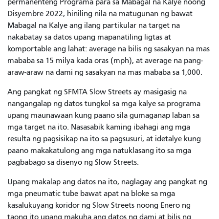
permanenteng Programa para sa Mabagal na Kalye noong
Disyembre 2022, hiniling nila na matugunan ng bawat
Mabagal na Kalye ang ilang partikular na target na
nakabatay sa datos upang mapanatiling ligtas at
komportable ang lahat: average na bilis ng sasakyan na mas
mababa sa 15 milya kada oras (mph), at average na pang-
araw-araw na dami ng sasakyan na mas mababa sa 1,000.
Ang pangkat ng SFMTA Slow Streets ay masigasig na
nangangalap ng datos tungkol sa mga kalye sa programa
upang maunawaan kung paano sila gumaganap laban sa
mga target na ito. Nasasabik kaming ibahagi ang mga
resulta ng pagsisikap na ito sa pagsusuri, at idetalye kung
paano makakatulong ang mga natuklasang ito sa mga
pagbabago sa disenyo ng Slow Streets.
Upang makalap ang datos na ito, naglagay ang pangkat ng
mga pneumatic tube bawat apat na bloke sa mga
kasalukuyang koridor ng Slow Streets noong Enero ng
taong ito upang makuha ang datos ng dami at bilis ng