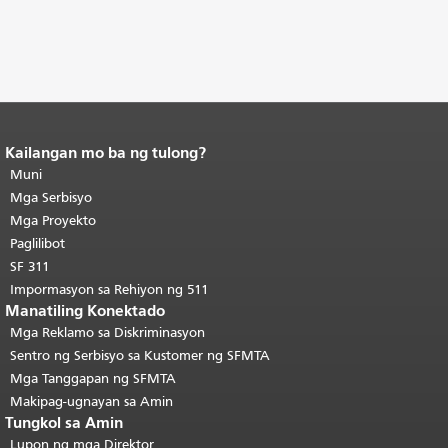
Kailangan mo ba ng tulong?
Katapusan ng nilalaman ng
pahina.
Muni
Ang natitirang bahagi ng
pahinang ito ay nauulit sa bawat
Mga Serbisyo
pahina.
Bumalik sa tuktok ng
Mga Proyekto
pangunahing nilalaman
.
Paglilibot
SF 311
Impormasyon sa Rehiyon ng 511
Manatiling Konektado
Mga Reklamo sa Diskriminasyon
Sentro ng Serbisyo sa Kustomer ng SFMTA
Mga Tanggapan ng SFMTA
Makipag-ugnayan sa Amin
Tungkol sa Amin
Lupon ng mga Direktor