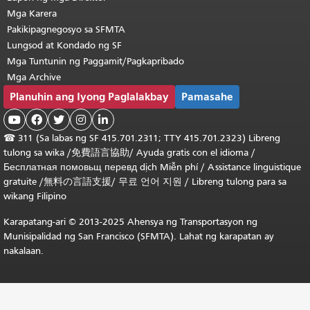
Mga Karera
Pakikipagnegosyo sa SFMTA
Lungsod at Kondado ng SF
Mga Tuntunin ng Paggamit/Pagkapribado
Mga Archive
Planuhin ang Iyong Paglalakbay
Pamasahe





☎
311 (Sa labas ng SF 415.701.2311; TTY 415.701.2323) Libreng
tulong sa wika /
免費語言協助
/
Ayuda gratis con el idioma
/
Бесплатная
помовьщ
перевд
dịch Miễn phí
/
Assistance linguistique
gratuite
/
無料の言語支援
/
무료 언어 지원
/
Libreng tulong para sa
wikang Filipino
Karapatang-ari © 2013-2025 Ahensya ng Transportasyon ng
Munisipalidad ng San Francisco (SFMTA). Lahat ng karapatan ay
nakalaan.