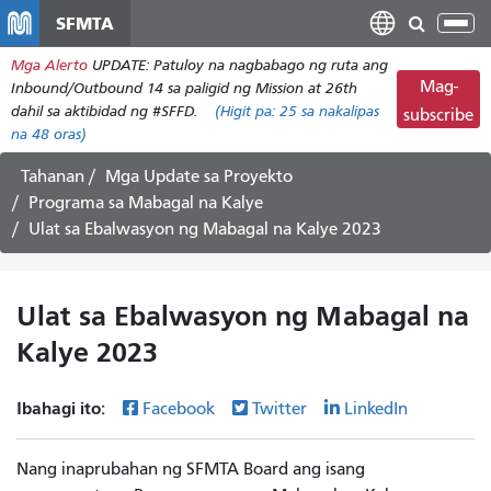
Laktawan
SFMTA
I-
ang
tog
Mga Alerto
UPDATE: Patuloy na nagbabago ng ruta ang
pangunahing
ang
Mag-
Inbound/Outbound 14 sa paligid ng Mission at 26th
nilalaman
nab
dahil sa aktibidad ng #SFFD.
(Higit pa:
25
sa nakalipas
subscribe
na 48 oras)
Tahanan
Mga Update sa Proyekto
Programa sa Mabagal na Kalye
Ulat sa Ebalwasyon ng Mabagal na Kalye 2023
Ulat sa Ebalwasyon ng Mabagal na
Kalye 2023
Ibahagi ito:
Facebook
Twitter
LinkedIn
Nang inaprubahan ng SFMTA Board ang isang