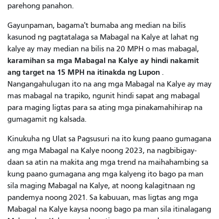
parehong panahon.
Gayunpaman, bagama't bumaba ang median na bilis
kasunod ng pagtatalaga sa Mabagal na Kalye at lahat ng
kalye ay may median na bilis na 20 MPH o mas mabagal,
karamihan sa mga Mabagal na Kalye ay hindi nakamit
ang target na 15 MPH na itinakda ng Lupon
.
Nangangahulugan ito na ang mga Mabagal na Kalye ay may
mas mabagal na trapiko, ngunit hindi sapat ang mabagal
para maging ligtas para sa ating mga pinakamahihirap na
gumagamit ng kalsada.
Kinukuha ng Ulat sa Pagsusuri na ito kung paano gumagana
ang mga Mabagal na Kalye noong 2023, na nagbibigay-
daan sa atin na makita ang mga trend na maihahambing sa
kung paano gumagana ang mga kalyeng ito bago pa man
sila maging Mabagal na Kalye, at noong kalagitnaan ng
pandemya noong 2021. Sa kabuuan, mas ligtas ang mga
Mabagal na Kalye kaysa noong bago pa man sila itinalagang