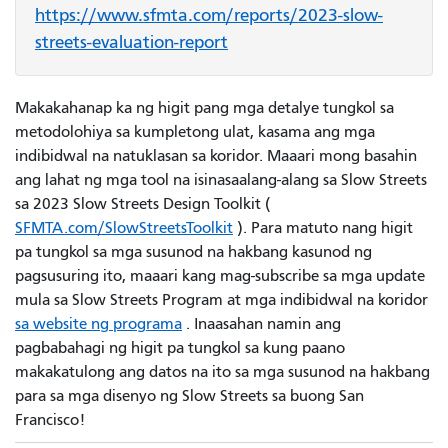
https://www.sfmta.com/reports/2023-slow-
streets-evaluation-report
Makakahanap ka ng higit pang mga detalye tungkol sa
metodolohiya sa kumpletong ulat, kasama ang mga
indibidwal na natuklasan sa koridor. Maaari mong basahin
ang lahat ng mga tool na isinasaalang-alang sa Slow Streets
sa 2023 Slow Streets Design Toolkit (
SFMTA.com/SlowStreetsToolkit
). Para matuto nang higit
pa tungkol sa mga susunod na hakbang kasunod ng
pagsusuring ito, maaari kang mag-subscribe sa mga update
mula sa Slow Streets Program at mga indibidwal na koridor
sa website ng programa
. Inaasahan namin ang
pagbabahagi ng higit pa tungkol sa kung paano
makakatulong ang datos na ito sa mga susunod na hakbang
para sa mga disenyo ng Slow Streets sa buong San
Francisco!