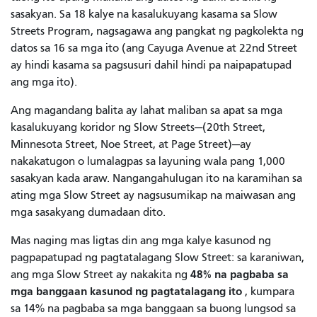
sasakyan. Sa 18 kalye na kasalukuyang kasama sa Slow
Streets Program, nagsagawa ang pangkat ng pagkolekta ng
datos sa 16 sa mga ito (ang Cayuga Avenue at 22nd Street
ay hindi kasama sa pagsusuri dahil hindi pa naipapatupad
ang mga ito).
Ang magandang balita ay lahat maliban sa apat sa mga
kasalukuyang koridor ng Slow Streets—(20th Street,
Minnesota Street, Noe Street, at Page Street)—ay
nakakatugon o lumalagpas sa layuning wala pang 1,000
sasakyan kada araw. Nangangahulugan ito na karamihan sa
ating mga Slow Street ay nagsusumikap na maiwasan ang
mga sasakyang dumadaan dito.
Mas naging mas ligtas din ang mga kalye kasunod ng
pagpapatupad ng pagtatalagang Slow Street: sa karaniwan,
48% na pagbaba sa
ang mga Slow Street ay nakakita ng
mga banggaan kasunod ng pagtatalagang ito
, kumpara
sa 14% na pagbaba sa mga banggaan sa buong lungsod sa