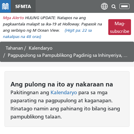
Laktawan
SFMTA
I-
ang
tog
Mga Alerto
HULING UPDATE: Natapos na ang
pangunahing
ang
Mag-
pagkaantala malapit sa ika-19 at Holloway. Papasok na
nilalaman
nab
ang serbisyo ng M Ocean View.
(Higit pa:
22
sa
subscribe
nakalipas na 48 oras)
Tahanan
Kalendaryo
Pagpupulong sa Pampublikong Pagdinig sa Inhinyeriya, Setyembre 22, 2023
Ang pulong
na ito
ay nakaraan na
Pakitingnan ang
Kalendaryo
para sa mga
paparating na pagpupulong at kaganapan.
Itinatago namin ang pahinang ito bilang isang
pampublikong talaan.