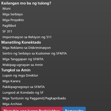
Kailangan mo ba ng tulong?
Katapusan ng nilalaman ng
pahina.
Muni
Ang natitirang bahagi ng
pahinang ito ay nauulit sa bawat
Mga Serbisyo
pahina.
Bumalik sa tuktok ng
Mga Proyekto
pangunahing nilalaman
.
Paglilibot
SF 311
Impormasyon sa Rehiyon ng 511
Manatiling Konektado
Mga Reklamo sa Diskriminasyon
Sentro ng Serbisyo sa Kustomer ng SFMTA
Mga Tanggapan ng SFMTA
Makipag-ugnayan sa Amin
Tungkol sa Amin
Lupon ng mga Direktor
Mga Karera
Pakikipagnegosyo sa SFMTA
Lungsod at Kondado ng SF
Mga Tuntunin ng Paggamit/Pagkapribado
Mga Archive
Planuhin ang Iyong Paglalakbay
Pamasahe