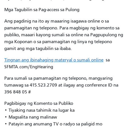
Mga Tagubilin sa Pag-access sa Pulong
Ang pagdinig na ito ay maaaring isagawa online o sa
pamamagitan ng telepono. Para magbigay ng komento sa
publiko, maaari kayong sumali sa online na Pagpupulong ng
mga Koponan o sa pamamagitan ng linya ng telepono
gamit ang mga tagubilin sa ibaba.
Tingnan ang ibinahaging materyal o sumali online
sa
SFMTA.com/EngHearing
Para sumali sa pamamagitan ng telepono, mangyaring
tumawag sa 415.523.2709 at ilagay ang conference ID na
396 848 05 #
Pagbibigay ng Komento sa Publiko
• Tiyaking nasa tahimik na lugar ka
• Magsalita nang malinaw
• Patayin ang anumang TV o radyo sa paligid mo