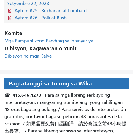
Setyembre 22, 2023
Aytem #25 - Buchanan at Lombard
Aytem #26 - Polk at Bush
Komite
Mga Pampublikong Pagdinig sa Inhinyeriya
Dibisyon, Kagawaran o Yunit
Dibisyon ng mga Kalye
Pagtatanggi sa Tulong sa Wika
415.646.4270
☎
: Para sa mga libreng serbisyo ng
interpretasyon, mangyaring isumite ang iyong kahilingan
48 oras bago ang pulong. /
Para servicios de interpretación
gratuitos, por favor haga su petición 48 horas antes de la
reunion.
/
如果需要免費口語翻譯，請於會議之前48小時提
出要求
。 /
Para sa libreng serbisyo sa interpretasyon,