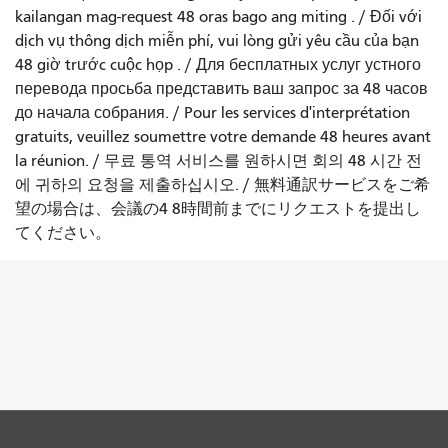
kailangan mag-request 48 oras bago ang miting
. /
Đối với
dịch vụ thông dịch miễn phí, vui lòng gửi yêu cầu của bạn
48 giờ trước cuộc họp
. /
Для бесплатных услуг устного
перевода просьба представить ваш запрос за 48 часов
до начала собрания.
/
Pour les services d'interprétation
gratuits, veuillez soumettre votre demande 48 heures avant
la réunion.
/
무료 통역 서비스를 원하시면 회의 48 시간 전
에 귀하의 요청을 제출하십시오.
/
無料通訳サービスをご希
望の場合は、会議の4 8時間前までにリクエストを提出し
てください。