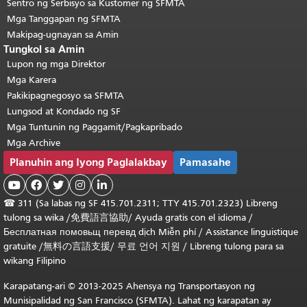
Sentro ng Serbisyo sa Kustomer ng SFMTA
Mga Tanggapan ng SFMTA
Makipag-ugnayan sa Amin
Tungkol sa Amin
Lupon ng mga Direktor
Mga Karera
Pakikipagnegosyo sa SFMTA
Lungsod at Kondado ng SF
Mga Tuntunin ng Paggamit/Pagkapribado
Mga Archive
Planuhin ang Iyong Paglalakbay
Pamasahe





☎
311 (Sa labas ng SF 415.701.2311; TTY 415.701.2323) Libreng
tulong sa wika /
免費語言協助
/
Ayuda gratis con el idioma
/
Бесплатная
помовьщ
перевд
dịch Miễn phí
/
Assistance linguistique
gratuite
/
無料の言語支援
/
무료 언어 지원
/
Libreng tulong para sa
wikang Filipino
Karapatang-ari © 2013-2025 Ahensya ng Transportasyon ng
Munisipalidad ng San Francisco (SFMTA). Lahat ng karapatan ay