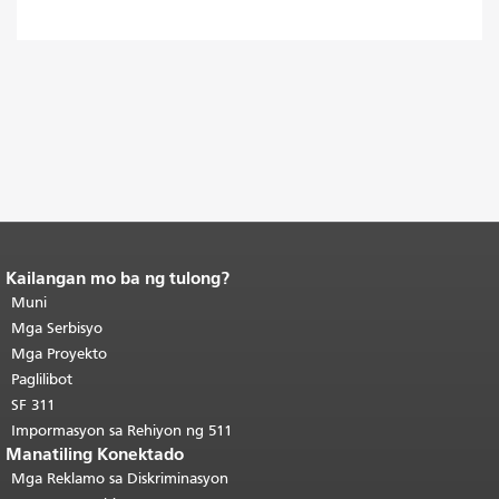
Kailangan mo ba ng tulong?
Katapusan ng nilalaman ng
pahina.
Muni
Ang natitirang bahagi ng
pahinang ito ay nauulit sa bawat
Mga Serbisyo
pahina.
Bumalik sa tuktok ng
Mga Proyekto
pangunahing nilalaman
.
Paglilibot
SF 311
Impormasyon sa Rehiyon ng 511
Manatiling Konektado
Mga Reklamo sa Diskriminasyon