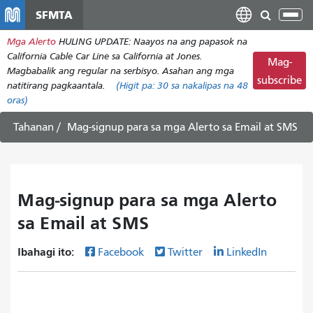
Laktawan
SFMTA
I-
ang
tog
Mga Alerto
HULING UPDATE: Naayos na ang papasok na
pangunahing
ang
California Cable Car Line sa California at Jones.
nilalaman
Mag-
nab
Magbabalik ang regular na serbisyo. Asahan ang mga
subscribe
natitirang pagkaantala.
(Higit pa:
30
sa nakalipas na 48
oras)
Tahanan
Mag-signup para sa mga Alerto sa Email at SMS
Mag-signup para sa mga Alerto
sa Email at SMS
Ibahagi ito:
Facebook
Twitter
LinkedIn