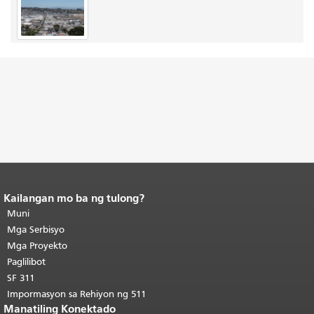
Kailangan mo ba ng tulong?
Katapusan ng nilalaman ng
pahina.
Muni
Ang natitirang bahagi ng
pahinang ito ay nauulit sa bawat
Mga Serbisyo
pahina.
Bumalik sa tuktok ng
Mga Proyekto
pangunahing nilalaman
.
Paglilibot
SF 311
Impormasyon sa Rehiyon ng 511
Manatiling Konektado