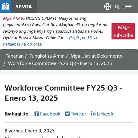
Laktawan
SFMTA
I-
ang
tog
Mga Alerto
HULING UPDATE: Naayos na ang
pangunahing
ang
pagkaantala sa Powell at Bus. Magbabalik ng regular na
nilalaman
Mag-
nab
serbisyo ang mga linya ng Papasok/Palabas na Powell
subscribe
Hyde at Powell Mason Cable Car.
(Higit pa:
33
sa
nakalipas na 48 oras)
Tahanan
Tungkol sa Amin
Mga Ulat at Dokumento
Workforce Committee FY25 Q3 - Enero 13, 2025
Workforce Committee FY25 Q3 -
Enero 13, 2025
Ibahagi ito:
Facebook
Twitter
LinkedIn
Biyernes, Enero 3, 2025