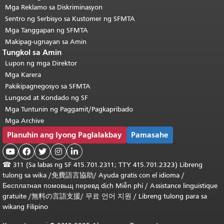
Mga Reklamo sa Diskriminasyon
Sentro ng Serbisyo sa Kustomer ng SFMTA
Mga Tanggapan ng SFMTA
Makipag-ugnayan sa Amin
Tungkol sa Amin
Lupon ng mga Direktor
Mga Karera
Pakikipagnegosyo sa SFMTA
Lungsod at Kondado ng SF
Mga Tuntunin ng Paggamit/Pagkapribado
Mga Archive
Planuhin ang Iyong Paglalakbay
Pamasahe





☎
311 (Sa labas ng SF 415.701.2311; TTY 415.701.2323) Libreng
tulong sa wika /
免費語言協助
/
Ayuda gratis con el idioma
/
Бесплатная
помовьщ
перевд
dịch Miễn phí
/
Assistance linguistique
gratuite
/
無料の言語支援
/
무료 언어 지원
/
Libreng tulong para sa
wikang Filipino