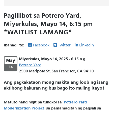
Paglilibot sa Potrero Yard,
Miyerkules, Mayo 14, 6:15 pm
*WAITLIST LAMANG*
Ibahagi ito:
Facebook
Twitter
LinkedIn
Miyerkules, Mayo 14, 2025 - 6:15 n.g.
May
Potrero Yard
14
2500 Mariposa St, San Francisco, CA 94110
Ang pagkakataon mong makita ang loob ng isang
aktibong bakuran ng bus bago ito muling itayo!
Matuto nang higit pa tungkol sa
Potrero Yard
Modernization Project
sa pamamagitan ng pagsali sa