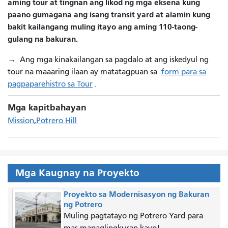
aming tour at tingnan ang likod ng mga eksena kung
paano gumagana ang isang transit yard at alamin kung
bakit kailangang muling itayo ang aming 110-taong-
gulang na bakuran.
→
Ang mga kinakailangan sa pagdalo at ang iskedyul ng
tour na maaaring ilaan ay matatagpuan sa
form para sa
pagpaparehistro sa Tour
.
Mga kapitbahayan
Mission
Potrero Hill
Mga Kaugnay na Proyekto
Proyekto sa Modernisasyon ng Bakuran
ng Potrero
Muling pagtatayo ng Potrero Yard para
mas mapaglingkuran kayo!