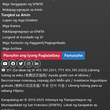
Mga Tanggapan ng SFMTA
Makipag-ugnayan sa Amin
Tungkol sa Amin
Lupon ng mga Direktor
Mga Karera
Pakikipagnegosyo sa SFMTA
Lungsod at Kondado ng SF
Mga Tuntunin ng Paggamit/Pagkapribado
Mga Archive
Planuhin ang Iyong Paglalakbay
Pamasahe





☎
311 (Sa labas ng SF 415.701.2311; TTY 415.701.2323) Libreng
tulong sa wika /
免費語言協助
/
Ayuda gratis con el idioma
/
Бесплатная
помовьщ
перевд
dịch Miễn phí
/
Assistance linguistique
gratuite
/
無料の言語支援
/
무료 언어 지원
/
Libreng tulong para sa
wikang Filipino
Karapatang-ari © 2013-2025 Ahensya ng Transportasyon ng
Munisipalidad ng San Francisco (SFMTA). Lahat ng karapatan ay