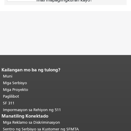
Kailangan mo ba ng tulong?
Katapusan ng nilalaman ng
pahina.
Muni
Ang natitirang bahagi ng
pahinang ito ay nauulit sa bawat
Mga Serbisyo
pahina.
Bumalik sa tuktok ng
Mga Proyekto
pangunahing nilalaman
.
Paglilibot
SF 311
Impormasyon sa Rehiyon ng 511
Manatiling Konektado
Mga Reklamo sa Diskriminasyon
Sentro ng Serbisyo sa Kustomer ng SFMTA