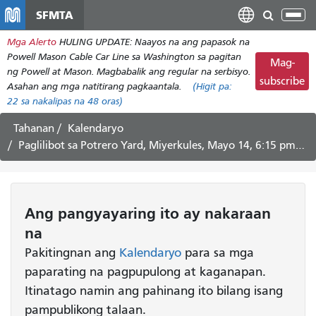
Laktawan
SFMTA
I-
ang
tog
Mga Alerto
HULING UPDATE: Naayos na ang papasok na
pangunahing
ang
Powell Mason Cable Car Line sa Washington sa pagitan
nilalaman
Mag-
nab
ng Powell at Mason. Magbabalik ang regular na serbisyo.
subscribe
Asahan ang mga natitirang pagkaantala.
(Higit pa:
22
sa nakalipas na 48 oras)
Tahanan
Kalendaryo
Paglilibot sa Potrero Yard, Miyerkules, Mayo 14, 6:15 pm *WAITLIST LAMANG*
Ang pangyayaring
ito
ay nakaraan
na
Pakitingnan ang
Kalendaryo
para sa mga
paparating na pagpupulong at kaganapan.
Itinatago namin ang pahinang ito bilang isang
pampublikong talaan.