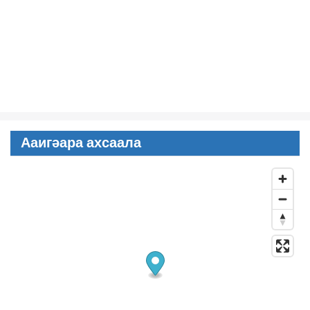
Ааигәара ахсаала