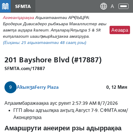
Аҵакы
SFMTA
Ана
хада
аԥс
Агәҽанҵарақәа
Аҵыхәтәантәи АРҾЫЦРА:
ахь
Бродерик Дивисадеро рыбжьара Макаллистер аҿы
аиасра
аамҭа ацҵара ҟалеит. Аҭалара/Аҭыҵра 5 & 5R
Аҽаҩра
еиҭалагоит иааиԥмырҟьаӡакәа амаҵзура.
(Еиҳаны:
25
аҵыхәтәантәи 48 сааҭ рзы)
201 Bayshore Blvd (#17887)
SFMTA.com/17887
Аҟынӡа
Ferry Plaza
0, 12
Мин
9
9
Аԥааимбаражәақәа аус руеит 2:57:39 AM 8/7/2026
Сан
ГГП аҟны адгьылқәа анҭыҵ Август 7-9. СФМТА.ком/
Бруно
Аконцертқәа
инаркны
Амаршрути анеиреи рзы адыррақәа
Фери