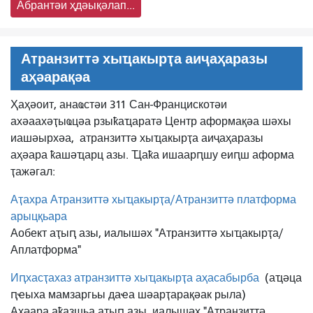
Абрантәи ҳдәықәлап...
Атранзиттә хыҵакырҭа аиҷаҳаразы
аҳәарақәа
Ҳаҳәоит, анаҩстәи 311 Сан-Францискотәи
ахәаахәҭыҩцәа рзыҟаҵаратә Центр аформақәа шәхы
иашәырхәа,
атранзиттә хыҵакырҭа аиҷаҳаразы
аҳәара ҟашәҵарц азы. Ҵаҟа ишаарԥшу еиԥш аформа
ҭажәгал:
Аҭахра Атранзиттә хыҵакырҭа/Атранзиттә платформа
арыцқьара
Аобект аҭыԥ азы, иалышәх "Атранзиттә хыҵакырҭа/
Аплатформа"
Иԥхасҭахаз атранзиттә хыҵакырҭа аҳасабырба
(аҵәца
ԥҽыха мамзаргьы даҽа шәарҭарақәак рыла)
Аҳәара аҟазшьа аҭыԥ азы, иалышәх "Атранзиттә