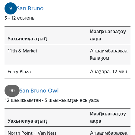
Плазаҟа
San Bruno
9
иаауеит.
5 - 12 есыҽны
Иазԥхьагәаҭоу
Уахьнеиуа аҭыԥ
аара
11th & Market
Аԥааимбаражәа
ҟалаӡом
Ferry Plaza
Анаӡара, 12 мин
San Bruno Owl
90
12 шьыжьымҭан - 5 шьыжьымҭан есыуаха
Иазԥхьагәаҭоу
Уахьнеиуа аҭыԥ
аара
North Point + Van Ness
Аԥааимбаражәа