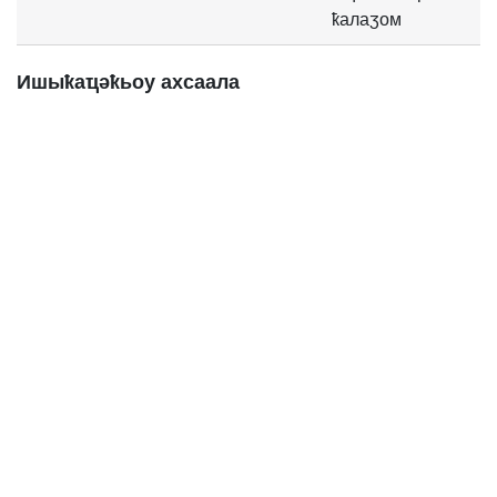
ҟалаӡом
Ишыҟаҵәҟьоу ахсаала