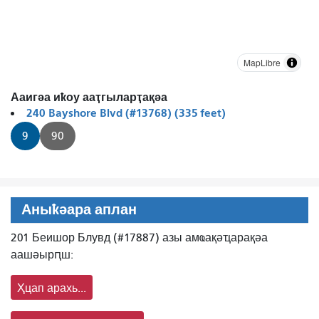
MapLibre
Ааигәа иҟоу ааҭгыларҭақәа
240 Bayshore Blvd (#13768) (335 feet)
9
90
Аныҟәара аплан
201 Беишор Блувд (#17887) азы амҩақәҵарақәа
аашәырԥш:
Ҳцап арахь...