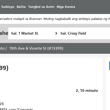
Laktawan
 Serbisyo
Balita
Tungkol sa Amin
Mga Karera
ang
pangunahing
cadero malapit sa Brannan. Muling nagbabalik ang serbisyo palabas ng 
nilalaman
Panimulang
Lokasyon
yahe
Paano
Lokasyon
ng
ko
Pagtatapos
gustong
nto
19th Ave & Vicente St (#13399)
maglakbay
99)
2, 10
minuto
026
SFMTA.com/Concerts