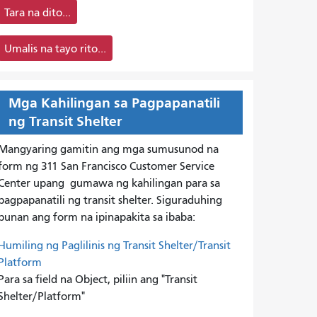
Tara na dito...
Umalis na tayo rito...
Mga Kahilingan sa Pagpapanatili
ng Transit Shelter
Mangyaring gamitin ang mga sumusunod na
form ng 311 San Francisco Customer Service
Center upang
gumawa ng kahilingan para sa
pagpapanatili ng transit shelter. Siguraduhing
punan ang form na ipinapakita sa ibaba:
Humiling ng Paglilinis ng Transit Shelter/Transit
Platform
Para sa field na Object, piliin ang "Transit
Shelter/Platform"