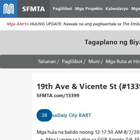
SFMTA
Paglilibot
Mga Proyekto
Kalendaryo
Mga
Mga Alerto
HULING UPDATE: Nawala na ang pagkaantala sa The Embar
Tagaplano ng Bi
Tahanan
Paglilibot
Muni
Mga Ruta at Hi
19th Ave & Vicente St (#133
SFMTA.com/13399
sa
Daly City BART
28
Darating
Mga hula na balido noong 12:17:50 AM 8/7/2
ang
Mga Lupain sa Labas sa GGP Agosto 7-9. 