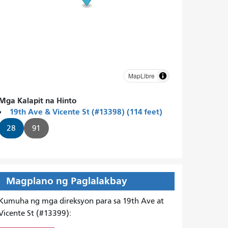
MapLibre
Mga Kalapit na Hinto
19th Ave & Vicente St (#13398) (114 feet)
28
91
Magplano ng Paglalakbay
Kumuha ng mga direksyon para sa 19th Ave at
Vicente St (#13399):