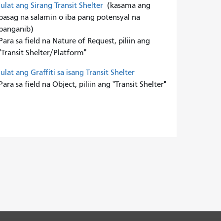
Iulat ang Sirang Transit Shelter
(kasama ang
basag na salamin o iba pang potensyal na
panganib)
Para sa field na Nature of Request, piliin ang
"Transit Shelter/Platform"
Iulat ang Graffiti sa isang Transit Shelter
Para sa field na Object, piliin ang "Transit Shelter"