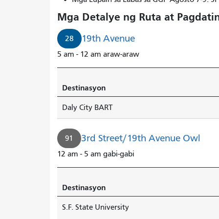
28
Mga Detalye ng Ruta at Pagdati
19th
Avenue
19th Avenue
28
sa
5 am - 12 am araw-araw
loob
ng
2
Destinasyon
minuto.
Daly City BART
3rd Street/19th Avenue Owl
91
12 am - 5 am gabi-gabi
Destinasyon
S.F. State University