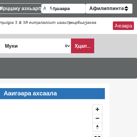
Ирццаку азхьарԥшқәа
Афилиппинтә
ҭыҵра 5 & 5R еиҭалагоит иааиԥмырҟьаӡакәа
Аҽаҩра
Ҳцап...
Ааигәара ахсаала