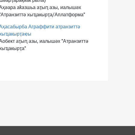
шәарҭарақәак рыла)
Аҳәара аҟазшьа аҭыԥ азы, иалышәх
"Атранзиттә хыҵакырҭа/Аплатформа"
Аҳасабырба Аграффити атранзиттә
хыҵакырҭаҿы
Аобект аҭыԥ азы, иалышәх "Атранзиттә
хыҵакырҭа"