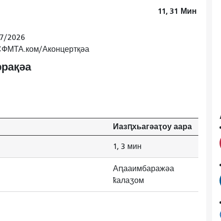
11, 31
Мин
/7/2026
 СФМТА.ком/Аконцертқәа
рақәа
Иазԥхьагәаҭоу аара
1, 3 мин
Аԥааимбаражәа
ҟалаӡом