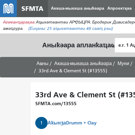
SFMTA
Акәша-мыкәша аныҟәара
Апроектқәа
Агәҽанҵарақәа
Аҵыхәтәантәи АРҾЫЦРА: Бродерик Дивисадеро
амаҵзура.
(Еиҳаны:
25
аҵыхәтәантәи 48 сааҭ рзы)
Алагара
Аныҟәара апланҟаҵаҩ
ҭыԥ
Аҩны
Акәша-мыкәша аныҟәара
Муни
33rd Ave & Clement St (#13555)
33rd Ave & Clement St (#13
SFMTA.com/13555
Аҟынӡа
Drumm + Clay
1