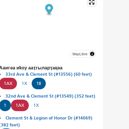
MapLibre
Ааигәа иҟоу ааҭгыларҭақәа
33rd Ave & Clement St (#13556) (60 feet)
1AX
1X
18
32nd Ave & Clement St (#13549) (352 feet)
1
1AX
1X
Clement St & Legion of Honor Dr (#14069)
(382 feet)