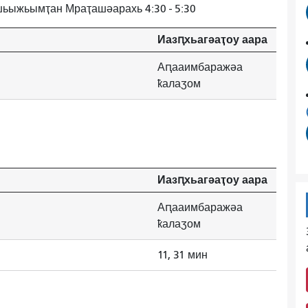
шьыжьымҭан Мраҭашәарахь 4:30 - 5:30
Иазԥхьагәаҭоу аара
Аԥааимбаражәа
ҟалаӡом
Иазԥхьагәаҭоу аара
Аԥааимбаражәа
ҟалаӡом
11, 31 мин