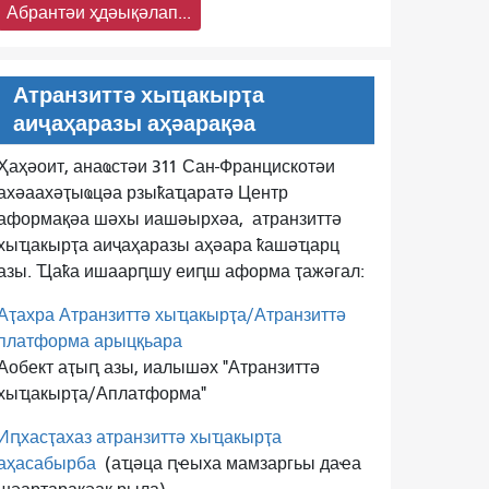
Абрантәи ҳдәықәлап...
Атранзиттә хыҵакырҭа
аиҷаҳаразы аҳәарақәа
Ҳаҳәоит, анаҩстәи 311 Сан-Францискотәи
ахәаахәҭыҩцәа рзыҟаҵаратә Центр
аформақәа шәхы иашәырхәа,
атранзиттә
хыҵакырҭа аиҷаҳаразы аҳәара ҟашәҵарц
азы. Ҵаҟа ишаарԥшу еиԥш аформа ҭажәгал:
Аҭахра Атранзиттә хыҵакырҭа/Атранзиттә
платформа арыцқьара
Аобект аҭыԥ азы, иалышәх "Атранзиттә
хыҵакырҭа/Аплатформа"
Иԥхасҭахаз атранзиттә хыҵакырҭа
аҳасабырба
(аҵәца ԥҽыха мамзаргьы даҽа