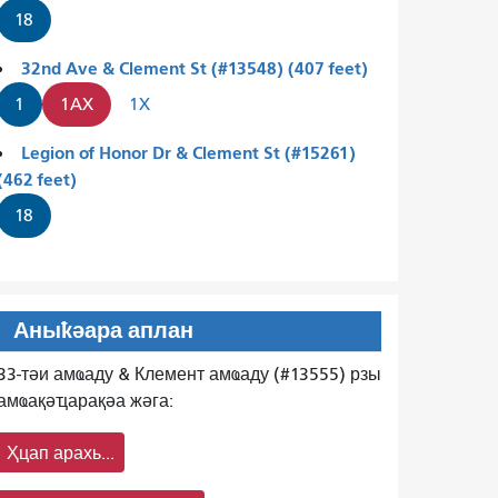
18
32nd Ave & Clement St (#13548) (407 feet)
1
1AX
1X
Legion of Honor Dr & Clement St (#15261)
(462 feet)
18
Аныҟәара аплан
33-тәи амҩаду & Клемент амҩаду (#13555) рзы
амҩақәҵарақәа жәга:
Ҳцап арахь...