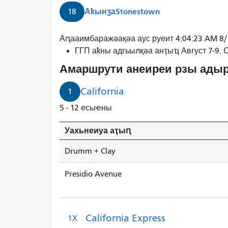
Аҟынӡа
Stonestown
18
1
Аԥааимбаражәақәа аус руеит 4:04:23 AM 8
Калифорниа
ГГП аҟны адгьылқәа анҭыҵ Август 7-9.
Драмм
Амаршрути анеиреи рзы адыр
+
Клеи
California
1
1
5 - 12 есыҽны
минуҭк
ашьҭахь
Уахьнеиуа аҭыԥ
инаӡоит.
1
Drumm + Clay
Калифорниа
3
Presidio Avenue
минуҭ
рышьҭахь
инаӡоит.
California Express
1X