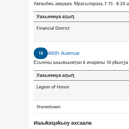
Амчыбжь амшқәа. Мрагыларахь 7:15 - 8:20 
Уахьнеиуа аҭыԥ
Financial District
46th Avenue
18
Есыҽны шьыжьымҭан 6 инаркны 10 рҟынӡа
Уахьнеиуа аҭыԥ
Legion of Honor
Stonestown
Ишыҟаҵәҟьоу ахсаала