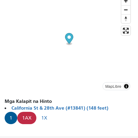
MapLibre
Mga Kalapit na Hinto
California St & 28th Ave (#13841) (148 feet)
1
1AX
1X