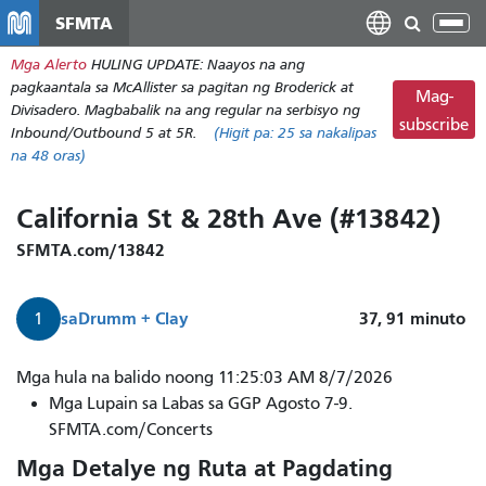
Laktawan
SFMTA
I-
ang
tog
Mga Alerto
HULING UPDATE: Naayos na ang
pangunahing
ang
pagkaantala sa McAllister sa pagitan ng Broderick at
nilalaman
Mag-
nab
Divisadero. Magbabalik na ang regular na serbisyo ng
subscribe
Inbound/Outbound 5 at 5R.
(Higit pa:
25
sa nakalipas
na 48 oras)
California St & 28th Ave (#13842)
SFMTA.com/13842
sa
Drumm + Clay
37, 91
minuto
1
Mga hula na balido noong 11:25:03 AM 8/7/2026
Mga Lupain sa Labas sa GGP Agosto 7-9.
SFMTA.com/Concerts
Mga Detalye ng Ruta at Pagdating