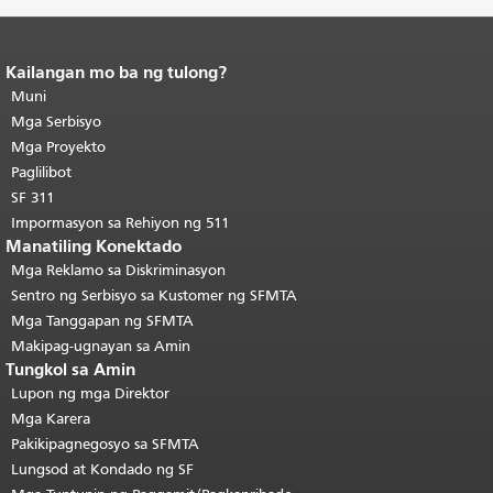
Kailangan mo ba ng tulong?
Katapusan ng nilalaman ng
pahina.
Muni
Ang natitirang bahagi ng
pahinang ito ay nauulit sa bawat
Mga Serbisyo
pahina.
Bumalik sa tuktok ng
Mga Proyekto
pangunahing nilalaman
.
Paglilibot
SF 311
Impormasyon sa Rehiyon ng 511
Manatiling Konektado
Mga Reklamo sa Diskriminasyon
Sentro ng Serbisyo sa Kustomer ng SFMTA
Mga Tanggapan ng SFMTA
Makipag-ugnayan sa Amin
Tungkol sa Amin
Lupon ng mga Direktor
Mga Karera
Pakikipagnegosyo sa SFMTA
Lungsod at Kondado ng SF