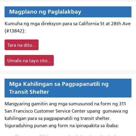
Magplano ng Paglalakbay
Kumuha ng mga direksyon para sa California St at 28th Ave
(#13842):
Tara na dito...
Umalis na tayo rito...
Mga Kahilingan sa Pagpapanatili ng
Transit Shelter
Mangyaring gamitin ang mga sumusunod na form ng 311
San Francisco Customer Service Center upang
gumawa ng
kahilingan para sa pagpapanatili ng transit shelter.
Siguraduhing punan ang form na ipinapakita sa ibaba: