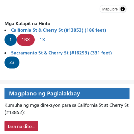
MapLibre
Mga Kalapit na Hinto
California St & Cherry St (#13853) (186 feet)
1
1BX
1X
Sacramento St & Cherry St (#16293) (331 feet)
33
Magplano ng Paglalakbay
Kumuha ng mga direksyon para sa California St at Cherry St
(#13852):
Tara na dito...