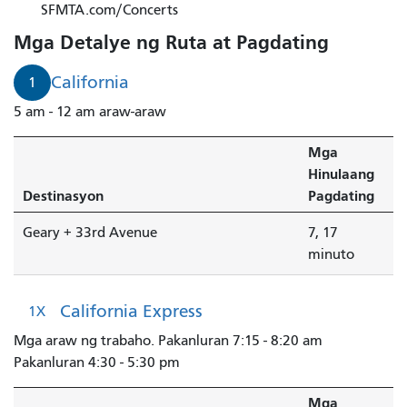
ang
SFMTA.com/Concerts
33
Mga Detalye ng Ruta at Pagdating
Ashbury/18th
Street
California
1
papuntang
5 am - 12 am araw-araw
Potrero
+
Mga
25th
Hinulaang
Street.
Destinasyon
Pagdating
Geary + 33rd Avenue
7, 17
minuto
California Express
1X
Mga araw ng trabaho. Pakanluran 7:15 - 8:20 am
Pakanluran 4:30 - 5:30 pm
Mga