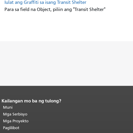
Iulat ang Graffiti sa isang Transit Shelter
Para sa field na Object, piliin ang "Transit Shelter"
Kailangan mo ba ng tulong?
Katapusan ng nilalaman ng
pahina.
Muni
Ang natitirang bahagi ng
pahinang ito ay nauulit sa bawat
Mga Serbisyo
pahina.
Bumalik sa tuktok ng
Mga Proyekto
pangunahing nilalaman
.
Paglilibot