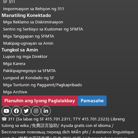
SF 311
Impormasyon sa Rehiyon ng 511
Manatiling Konektado
Mga Reklamo sa Diskriminasyon
Sentro ng Serbisyo sa Kustomer ng SFMTA
Mga Tanggapan ng SFMTA
Makipag-ugnayan sa Amin
Tungkol sa Amin
Lupon ng mga Direktor
Mga Karera
Pakikipagnegosyo sa SFMTA
Lungsod at Kondado ng SF
Mga Tuntunin ng Paggamit/Pagkapribado
Mga Archive
Planuhin ang Iyong Paglalakbay
Pamasahe





☎
311 (Sa labas ng SF 415.701.2311; TTY 415.701.2323) Libreng
tulong sa wika /
免費語言協助
/
Ayuda gratis con el idioma
/
Бесплатная
помовьщ
перевд
dịch Miễn phí
/
Assistance linguistique