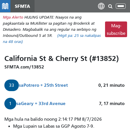
Laktawan
SFMTA
I-
ang
tog
Mga Alerto
HULING UPDATE: Naayos na ang
pangunahing
ang
pagkaantala sa McAllister sa pagitan ng Broderick at
nilalaman
Mag-
nab
Divisadero. Magbabalik na ang regular na serbisyo ng
subscribe
Inbound/Outbound 5 at 5R.
(Higit pa:
25
sa nakalipas
na 48 oras)
California St & Cherry St (#13852)
SFMTA.com/13852
sa
Potrero + 25th Street
0, 21
minuto
33
sa
Geary + 33rd Avenue
7, 17
minuto
1
Darating
Mga hula na balido noong 2:14:17 PM 8/7/2026
na
Mga Lupain sa Labas sa GGP Agosto 7-9.