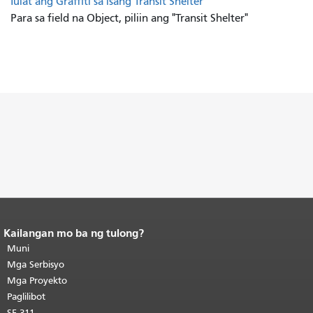
Iulat ang Graffiti sa isang Transit Shelter
Para sa field na Object, piliin ang "Transit Shelter"
Kailangan mo ba ng tulong?
Katapusan ng nilalaman ng
pahina.
Muni
Ang natitirang bahagi ng
pahinang ito ay nauulit sa bawat
Mga Serbisyo
pahina.
Bumalik sa tuktok ng
Mga Proyekto
pangunahing nilalaman
.
Paglilibot
SF 311