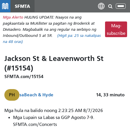
Laktawan
SFMTA
I-
ang
tog
Mga Alerto
HULING UPDATE: Naayos na ang
pangunahing
ang
pagkaantala sa McAllister sa pagitan ng Broderick at
nilalaman
Mag-
nab
Divisadero. Magbabalik na ang regular na serbisyo ng
subscribe
Inbound/Outbound 5 at 5R.
(Higit pa:
25
sa nakalipas
na 48 oras)
Jackson St & Leavenworth St
(#15154)
SFMTA.com/15154
sa
Beach & Hyde
14, 33
minuto
PH
Mga hula na balido noong 2:23:25 AM 8/7/2026
Mga Lupain sa Labas sa GGP Agosto 7-9.
SFMTA.com/Concerts