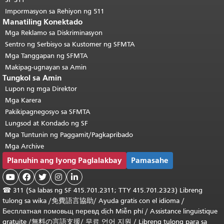
Impormasyon sa Rehiyon ng 511
Manatiling Konektado
Mga Reklamo sa Diskriminasyon
Sentro ng Serbisyo sa Kustomer ng SFMTA
Mga Tanggapan ng SFMTA
Makipag-ugnayan sa Amin
Tungkol sa Amin
Lupon ng mga Direktor
Mga Karera
Pakikipagnegosyo sa SFMTA
Lungsod at Kondado ng SF
Mga Tuntunin ng Paggamit/Pagkapribado
Mga Archive
Planuhin ang Iyong Paglalakbay
Pamasahe





☎
311 (Sa labas ng SF 415.701.2311; TTY 415.701.2323) Libreng
tulong sa wika /
免費語言協助
/
Ayuda gratis con el idioma
/
Бесплатная
помовьщ
перевд
dịch Miễn phí
/
Assistance linguistique
gratuite
/
無料の言語支援
/
무료 언어 지원
/
Libreng tulong para sa