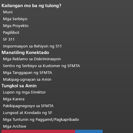
Kailangan mo ba ng tulong?
Katapusan ng nilalaman ng
pahina.
Muni
Ang natitirang bahagi ng
pahinang ito ay nauulit sa bawat
Mga Serbisyo
pahina.
Bumalik sa itaas ng
Mga Proyekto
pangunahing nilalaman
.
Paglilibot
SF 311
Impormasyon sa Rehiyon ng 511
Manatiling Konektado
Mga Reklamo sa Diskriminasyon
Sentro ng Serbisyo sa Kustomer ng SFMTA
Mga Tanggapan ng SFMTA
Makipag-ugnayan sa Amin
Tungkol sa Amin
Lupon ng mga Direktor
Mga Karera
Pakikipagnegosyo sa SFMTA
Lungsod at Kondado ng SF
Mga Tuntunin ng Paggamit/Pagkapribado
Mga Archive