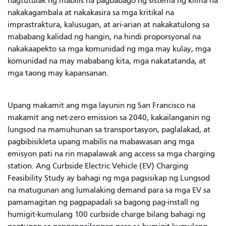
nagtutulak ng mabilis na pagbabago ng sistema ng klima na
nakakagambala at nakakasira sa mga kritikal na
imprastraktura, kalusugan, at ari-arian at nakakatulong sa
mababang kalidad ng hangin, na hindi proporsyonal na
nakakaapekto sa mga komunidad ng mga may kulay, mga
komunidad na may mababang kita, mga nakatatanda, at
mga taong may kapansanan.
Upang makamit ang mga layunin ng San Francisco na
makamit ang net-zero emission sa 2040, kakailanganin ng
lungsod na mamuhunan sa transportasyon, paglalakad, at
pagbibisikleta upang mabilis na mabawasan ang mga
emisyon pati na rin mapalawak ang access sa mga charging
station. Ang Curbside Electric Vehicle (EV) Charging
Feasibility Study ay bahagi ng mga pagsisikap ng Lungsod
na matugunan ang lumalaking demand para sa mga EV sa
pamamagitan ng pagpapadali sa bagong pag-install ng
humigit-kumulang 100 curbside charge bilang bahagi ng