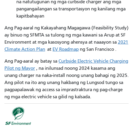
na natutugunan ng mga curbside charger ang mga
pangangailangan sa transportasyon ng kanilang mga
kapitbahayan
Ang Pag-aaral ng Kakayahang Magagawa (Feasibility Study)
ay binuo ng SFMTA sa tulong ng mga kawani sa Arup at SF
Environment at mga kasosyong ahensya at naaayon sa
2021
Climate Action Plan
at
EV Roadmap
ng San Francisco .
Ang Pag-aaral ay batay sa
Curbside Electric Vehicle Charging
Pilot ng Mayor
, na inilunsad noong 2024 kasama ang
unang charger na naka-install noong unang bahagi ng 2025.
Ang pilot na ito ang unang hakbang ng Lungsod tungo sa
pagpapalawak ng access sa imprastraktura ng pag-charge
ng mga electric vehicle sa gilid ng kalsada.