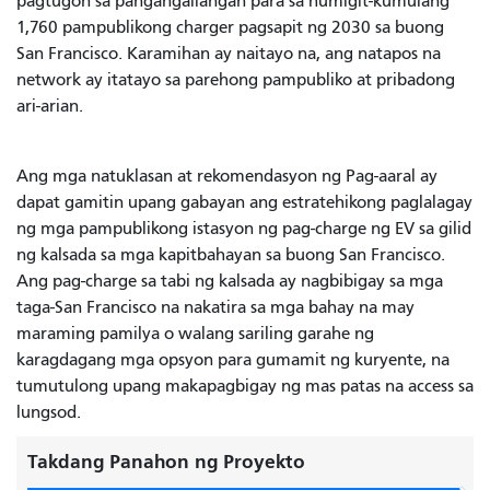
pagtugon sa pangangailangan para sa humigit-kumulang
1,760 pampublikong charger pagsapit ng 2030 sa buong
San Francisco. Karamihan ay naitayo na, ang natapos na
network ay itatayo sa parehong pampubliko at pribadong
ari-arian.
Ang mga natuklasan at rekomendasyon ng Pag-aaral ay
dapat gamitin upang gabayan ang estratehikong paglalagay
ng mga pampublikong istasyon ng pag-charge ng EV sa gilid
ng kalsada sa mga kapitbahayan sa buong San Francisco.
Ang pag-charge sa tabi ng kalsada ay nagbibigay sa mga
taga-San Francisco na nakatira sa mga bahay na may
maraming pamilya o walang sariling garahe ng
karagdagang mga opsyon para gumamit ng kuryente, na
tumutulong upang makapagbigay ng mas patas na access sa
lungsod.
Takdang Panahon ng Proyekto