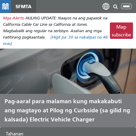
Laktawan
SFMTA
I-
ang
tog
Mga Alerto
HULING UPDATE: Naayos na ang papasok na
pangunahing
ang
California Cable Car Line sa California at Jones.
nilalaman
Mag-
nab
Magbabalik ang regular na serbisyo. Asahan ang mga
subscribe
natitirang pagkaantala.
(Higit pa:
30
sa nakalipas na 48
oras)
Pag-aaral para malaman kung makakabuti
ang magtayo at Pilog ng Curbside (sa gilid ng
kalsada) Electric Vehicle Charger
Tahanan