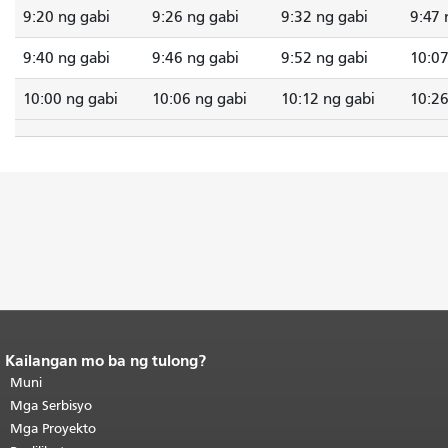
9:20 ng gabi
9:26 ng gabi
9:32 ng gabi
9:47 
9:40 ng gabi
9:46 ng gabi
9:52 ng gabi
10:07
10:00 ng gabi
10:06 ng gabi
10:12 ng gabi
10:26
Kailangan mo ba ng tulong?
Katapusan ng nilalaman ng
pahina.
Muni
Ang natitirang bahagi ng
pahinang ito ay nauulit sa bawat
Mga Serbisyo
pahina.
Bumalik sa tuktok ng
Mga Proyekto
pangunahing nilalaman
.