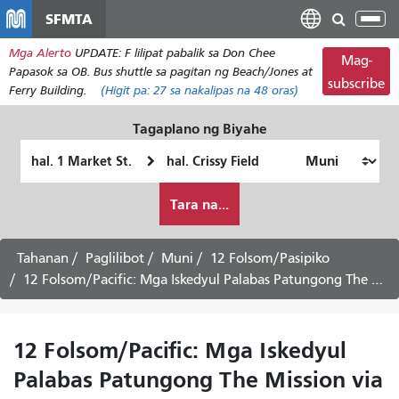
Laktawan
SFMTA
I-
ang
tog
Mga Alerto
UPDATE: F lilipat pabalik sa Don Chee
pangunahing
Mag-
ang
Papasok sa OB. Bus shuttle sa pagitan ng Beach/Jones at
nilalaman
subscribe
nab
Ferry Building.
(Higit pa:
27
sa nakalipas na 48 oras)
Tagaplano ng Biyahe
Panimulang
Lokasyon
Lokasyon
ng
Paano
Pagtatapos
Tara na...
ko
gustong
maglakbay
Tahanan
Paglilibot
Muni
12 Folsom/Pasipiko
12 Folsom/Pacific: Mga Iskedyul Palabas Patungong The Mission via Rincon Hill -
12 Folsom/Pacific: Mga Iskedyul
Palabas Patungong The Mission via