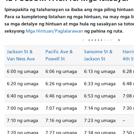
Ipinapakita ng talahanayan sa ibaba ang mga piling hintuan
Para sa kumpletong listahan ng mga hintuan, na may mga lin
sa mga detalye ng hintuan at mga hula ng sasakyan sa totoo
seksyong
ng pahina ng ruta.
Mga Hintuan/Paglalarawan
Jackson St &
Pacific Ave &
Sansome St &
Harri
Van Ness Ave
Powell St
Jackson St
4th S
6:00 ng umaga
6:06 ng umaga
6:13 ng umaga
6:28
6:20 ng umaga
6:26 ng umaga
6:33 ng umaga
6:48
6:40 ng umaga
6:46 ng umaga
6:53 ng umaga
7:08
7:00 ng umaga
7:07 ng umaga
7:14 ng umaga
7:30
7:10 ng umaga
7:16 ng umaga
7:23 ng umaga
--
7:20 ng umaga
7:27 ng umaga
7:34 ng umaga
7:50