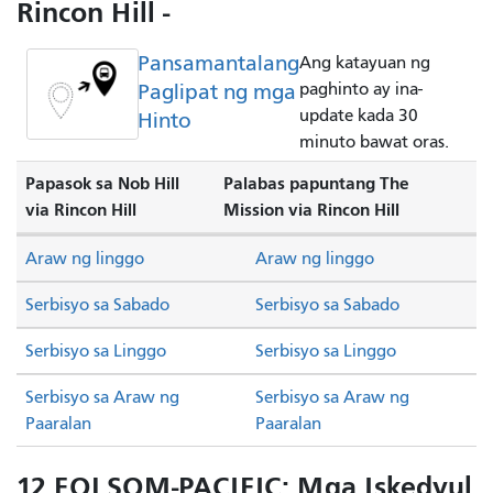
Rincon Hill -
Pansamantalang
Ang katayuan ng
Paglipat ng mga
paghinto ay ina-
update kada 30
Hinto
minuto bawat oras.
Papasok sa Nob Hill
Palabas papuntang The
via Rincon Hill
Mission via Rincon Hill
Araw ng linggo
Araw ng linggo
Serbisyo sa Sabado
Serbisyo sa Sabado
Serbisyo sa Linggo
Serbisyo sa Linggo
Serbisyo sa Araw ng
Serbisyo sa Araw ng
Paaralan
Paaralan
12 FOLSOM-PACIFIC: Mga Iskedyul