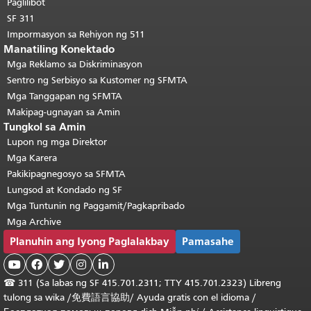
Paglilibot
SF 311
Impormasyon sa Rehiyon ng 511
Manatiling Konektado
Mga Reklamo sa Diskriminasyon
Sentro ng Serbisyo sa Kustomer ng SFMTA
Mga Tanggapan ng SFMTA
Makipag-ugnayan sa Amin
Tungkol sa Amin
Lupon ng mga Direktor
Mga Karera
Pakikipagnegosyo sa SFMTA
Lungsod at Kondado ng SF
Mga Tuntunin ng Paggamit/Pagkapribado
Mga Archive
Planuhin ang Iyong Paglalakbay
Pamasahe





☎
311 (Sa labas ng SF 415.701.2311; TTY 415.701.2323) Libreng
tulong sa wika /
免費語言協助
/
Ayuda gratis con el idioma
/