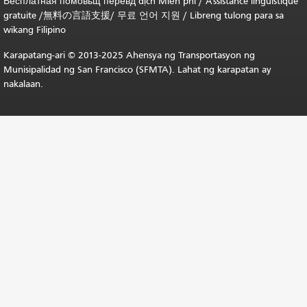
Бесплатная
помовьщ
перевд
dịch Miễn phí
/
Assistance linguistique
gratuite
/
無料の言語支援
/
무료 언어 지원
/
Libreng tulong para sa
wikang Filipino
Karapatang-ari © 2013-2025 Ahensya ng Transportasyon ng
Munisipalidad ng San Francisco (SFMTA). Lahat ng karapatan ay
nakalaan.