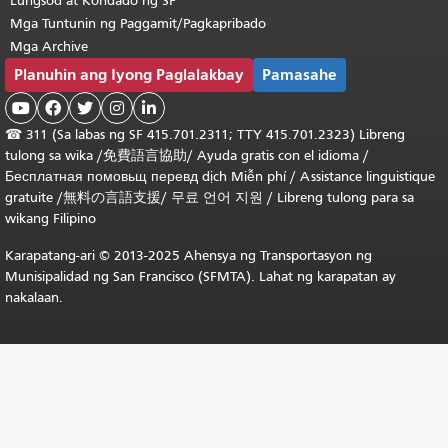
Lungsod at Kondado ng SF
Mga Tuntunin ng Paggamit/Pagkapribado
Mga Archive
Planuhin ang Iyong Paglalakbay
Pamasahe





☎
311 (Sa labas ng SF 415.701.2311; TTY 415.701.2323) Libreng
tulong sa wika /
免費語言協助
/
Ayuda gratis con el idioma
/
Бесплатная
помовьщ
перевд
dịch Miễn phí
/
Assistance linguistique
gratuite
/
無料の言語支援
/
무료 언어 지원
/
Libreng tulong para sa
wikang Filipino
Karapatang-ari © 2013-2025 Ahensya ng Transportasyon ng
Munisipalidad ng San Francisco (SFMTA). Lahat ng karapatan ay
nakalaan.