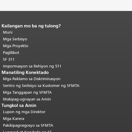
Kailangan mo ba ng tulong?
Katapusan ng nilalaman ng
pahina.
Muni
Ang natitirang bahagi ng
pahinang ito ay nauulit sa bawat
Mga Serbisyo
pahina.
Bumalik sa tuktok ng
Mga Proyekto
pangunahing nilalaman
.
Paglilibot
SF 311
Impormasyon sa Rehiyon ng 511
Manatiling Konektado
Mga Reklamo sa Diskriminasyon
Sentro ng Serbisyo sa Kustomer ng SFMTA
Mga Tanggapan ng SFMTA
Makipag-ugnayan sa Amin
Tungkol sa Amin
Lupon ng mga Direktor
Mga Karera
Pakikipagnegosyo sa SFMTA