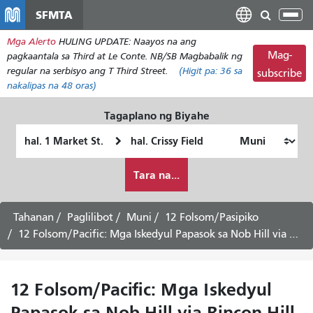
Laktawan
SFMTA
I-
ang
tog
Mga Alerto
HULING UPDATE: Naayos na ang
pangunahing
ang
Mag-
pagkaantala sa Third at Le Conte. NB/SB Magbabalik ng
nilalaman
nab
regular na serbisyo ang T Third Street.
(Higit pa:
36
sa
subscribe
nakalipas na 48 oras)
Tagaplano ng Biyahe
Panimulang
Lokasyon
Lokasyon
ng
Paano
Pagtatapos
Tara na...
ko
gustong
maglakbay
Tahanan
Paglilibot
Muni
12 Folsom/Pasipiko
12 Folsom/Pacific: Mga Iskedyul Papasok sa Nob Hill via Rincon Hill -
12 Folsom/Pacific: Mga Iskedyul
Papasok sa Nob Hill via Rincon Hill