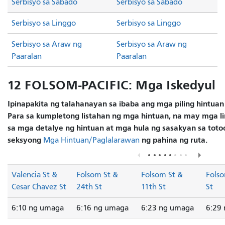
Serbisyo sa Sabado
Serbisyo sa Sabado
Serbisyo sa Linggo
Serbisyo sa Linggo
Serbisyo sa Araw ng
Serbisyo sa Araw ng
Paaralan
Paaralan
12 FOLSOM-PACIFIC: Mga Iskedyul
Ipinapakita ng talahanayan sa ibaba ang mga piling hintuan
Para sa kumpletong listahan ng mga hintuan, na may mga lin
sa mga detalye ng hintuan at mga hula ng sasakyan sa totoo
seksyong
ng pahina ng ruta.
Mga Hintuan/Paglalarawan
Valencia St &
Folsom St &
Folsom St &
Folso
Cesar Chavez St
24th St
11th St
St
6:10 ng umaga
6:16 ng umaga
6:23 ng umaga
6:29