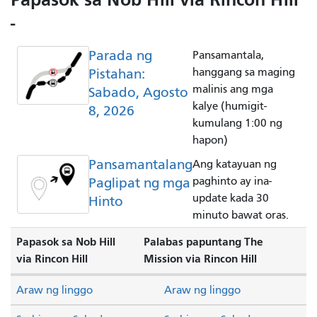
-
Parada ng
Pansamantala,
Pistahan:
hanggang sa maging
malinis ang mga
Sabado, Agosto
kalye (humigit-
8, 2026
kumulang 1:00 ng
hapon)
Pansamantalang
Ang katayuan ng
Paglipat ng mga
paghinto ay ina-
update kada 30
Hinto
minuto bawat oras.
Papasok sa Nob Hill
Palabas papuntang The
via Rincon Hill
Mission via Rincon Hill
Araw ng linggo
Araw ng linggo