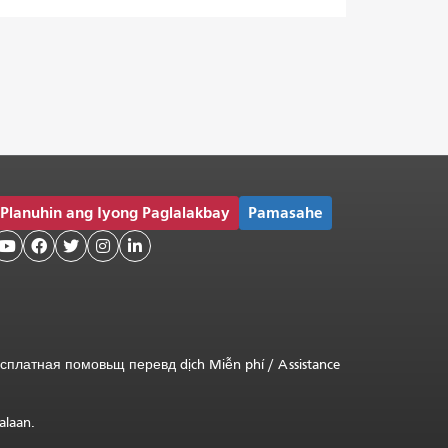
Planuhin ang Iyong Paglalakbay
Pamasahe





сплатная
помовьщ
перевд
dịch Miễn phí
/
Assistance
alaan.