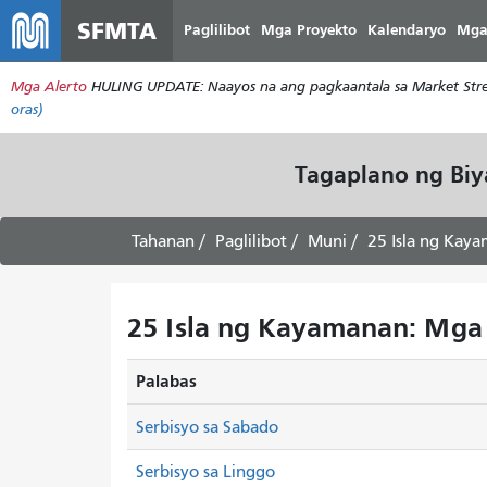
SFMTA
Paglilibot
Mga Proyekto
Kalendaryo
Mga
Mga Alerto
HULING UPDATE: Naayos na ang pagkaantala sa Market Stree
oras)
Tagaplano ng Bi
Tahanan
Paglilibot
Muni
25 Isla ng Kay
25 Isla ng Kayamanan: Mga 
Palabas
Serbisyo sa Sabado
Serbisyo sa Linggo