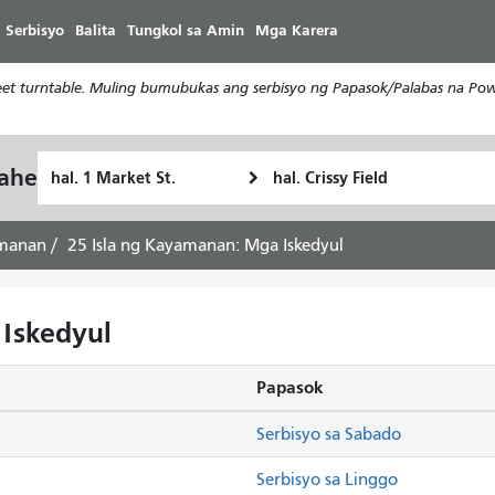
Laktawan
 Serbisyo
Balita
Tungkol sa Amin
Mga Karera
ang
pangunahing
t turntable. Muling bumubukas ang serbisyo ng Papasok/Palabas na Powe
nilalaman
Panimulang
Lokasyon
yahe
Paano
Lokasyon
ng
ko
Pagtatapos
gustong
amanan
25 Isla ng Kayamanan: Mga Iskedyul
maglakbay
Iskedyul
Papasok
Serbisyo sa Sabado
Serbisyo sa Linggo