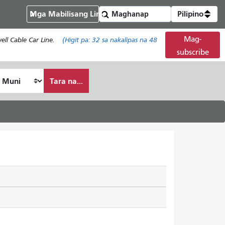
Mga Mabilisang Link
Pilipino
Mag-
ll Cable Car Line.
(Higit pa:
32
sa nakalipas na 48
subscribe
Tara na...