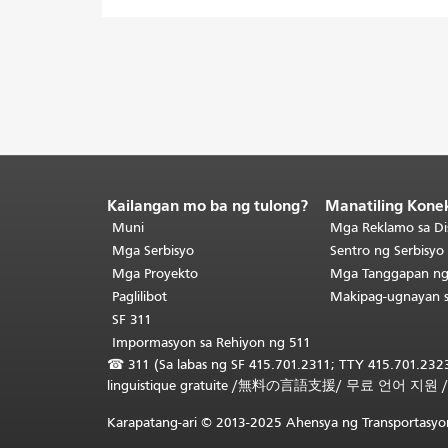
Kailangan mo ba ng tulong?
Manatiling Kone
Katapusan
ng
Muni
Mga Reklamo sa Di
nilalaman
Mga Serbisyo
Sentro ng Serbisy
ng
Mga Proyekto
Mga Tanggapan n
pahina.
Ang
Paglilibot
Makipag-ugnayan 
natitirang
SF 311
bahagi
Impormasyon sa Rehiyon ng 511
ng
☎
311 (Sa labas ng SF 415.701.2311; TTY 415.701.2323
pahinang
linguistique gratuite
/
無料の言語支援
/
무료 언어 지원
ito
ay
Karapatang-ari © 2013-2025 Ahensya ng Transportasyon
nauulit