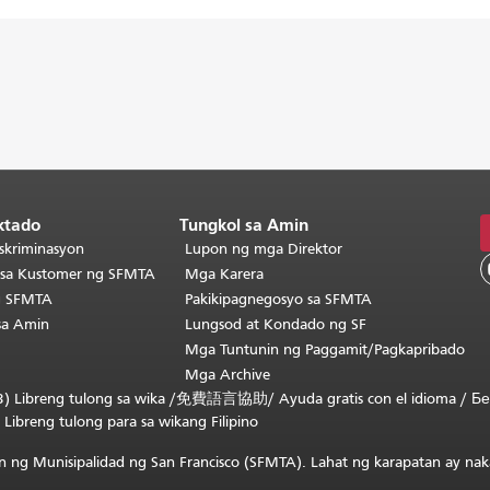
ktado
Tungkol sa Amin
skriminasyon
Lupon ng mga Direktor
o sa Kustomer ng SFMTA
Mga Karera
g SFMTA
Pakikipagnegosyo sa SFMTA
sa Amin
Lungsod at Kondado ng SF
Mga Tuntunin ng Paggamit/Pagkapribado
Mga Archive
) Libreng tulong sa wika /
免費語言協助
/
Ayuda gratis con el idioma
/
Бе
/
Libreng tulong para sa wikang Filipino
 ng Munisipalidad ng San Francisco (SFMTA). Lahat ng karapatan ay nak