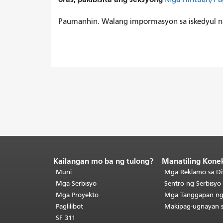
Paumanhin. Walang impormasyon sa iskedyul 
Kailangan mo ba ng tulong?
Manatiling Kone
Katapusan
ng
Muni
Mga Reklamo sa Di
nilalaman
Mga Serbisyo
Sentro ng Serbisy
ng
Mga Proyekto
Mga Tanggapan n
pahina.
Ang
Paglilibot
Makipag-ugnayan 
natitirang
SF 311