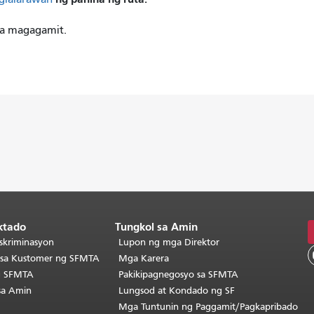
na magagamit.
ktado
Tungkol sa Amin
skriminasyon
Lupon ng mga Direktor
o sa Kustomer ng SFMTA
Mga Karera
g SFMTA
Pakikipagnegosyo sa SFMTA
sa Amin
Lungsod at Kondado ng SF
Mga Tuntunin ng Paggamit/Pagkapribado