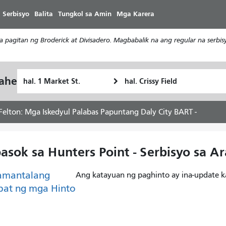
Laktawan
 Serbisyo
Balita
Tungkol sa Amin
Mga Karera
ang
pangunahing
a pagitan ng Broderick at Divisadero. Magbabalik na ang regular na serb
nilalaman
Panimulang
Lokasyon
yahe
Paano
Lokasyon
ng
ko
Pagtatapos
gustong
Felton: Mga Iskedyul Palabas Papuntang Daly City BART -
maglakbay
asok sa Hunters Point - Serbisyo sa 
amantalang
Ang katayuan ng paghinto ay ina-update k
pat ng mga Hinto