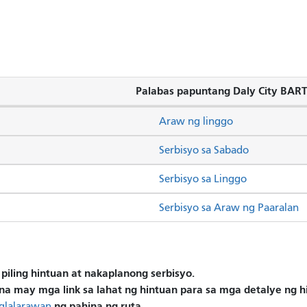
Palabas papuntang Daly City BAR
Araw ng linggo
Serbisyo sa Sabado
Serbisyo sa Linggo
Serbisyo sa Araw ng Paaralan
piling hintuan at nakaplanong serbisyo.
na may mga link sa lahat ng hintuan para sa mga detalye ng 
ng pahina ng ruta.
glalarawan