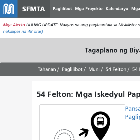
SFMTA
Paglilibot
Mga Proyekto
Kalendaryo
Mga
Mga Alerto
HULING UPDATE: Naayos na ang pagkaantala sa McAllister s
nakalipas na 48 oras)
Tagaplano ng Bi
Tahanan
Paglilibot
Muni
54 Felton
54 
54 Felton: Mga Iskedyul Pap
Pans
Pagli