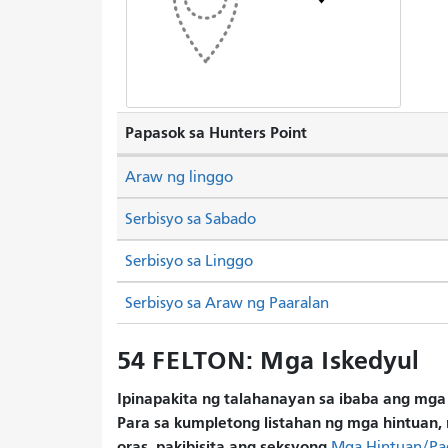
Papasok sa Hunters Point
Araw ng linggo
Serbisyo sa Sabado
Serbisyo sa Linggo
Serbisyo sa Araw ng Paaralan
54 FELTON: Mga Iskedyul
Ipinapakita ng talahanayan sa ibaba ang mga 
Para sa kumpletong listahan ng mga hintuan, 
oras, pakibisita ang seksyong
Mga Hintuan/Pa