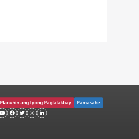
Planuhin ang Iyong Paglalakbay
Pamasahe




