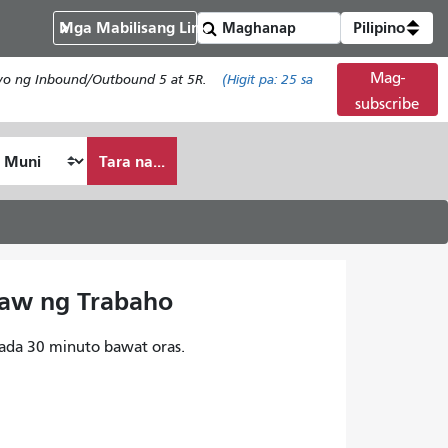
Mga Mabilisang Link
Pilipino
Mag-
isyo ng Inbound/Outbound 5 at 5R.
(Higit pa:
25
sa
subscribe
Tara na...
Araw ng Trabaho
ada 30 minuto bawat oras.