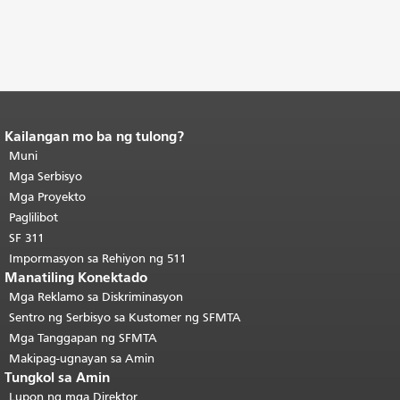
Kailangan mo ba ng tulong?
Katapusan ng nilalaman ng
pahina.
Muni
Ang natitirang bahagi ng
pahinang ito ay nauulit sa bawat
Mga Serbisyo
pahina.
Bumalik sa tuktok ng
Mga Proyekto
pangunahing nilalaman
.
Paglilibot
SF 311
Impormasyon sa Rehiyon ng 511
Manatiling Konektado
Mga Reklamo sa Diskriminasyon
Sentro ng Serbisyo sa Kustomer ng SFMTA
Mga Tanggapan ng SFMTA
Makipag-ugnayan sa Amin
Tungkol sa Amin
Lupon ng mga Direktor