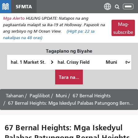
Laktawan
SFMTA
I-
ang
tog
Mga Alerto
HULING UPDATE: Natapos na ang
pangunahing
ang
Mag-
pagkaantala malapit sa ika-19 at Holloway. Papasok na
nilalaman
nab
ang serbisyo ng M Ocean View.
(Higit pa:
22
sa
subscribe
nakalipas na 48 oras)
Tagaplano ng Biyahe
Panimulang
Lokasyon
Lokasyon
ng
Paano
Pagtatapos
Tara na...
ko
gustong
maglakbay
Tahanan
Paglilibot
Muni
67 Bernal Heights
67 Bernal Heights: Mga Iskedyul Palabas Patungong Bernal Heights
67 Bernal Heights: Mga Iskedyul
Palabas Patungong Bernal Heights