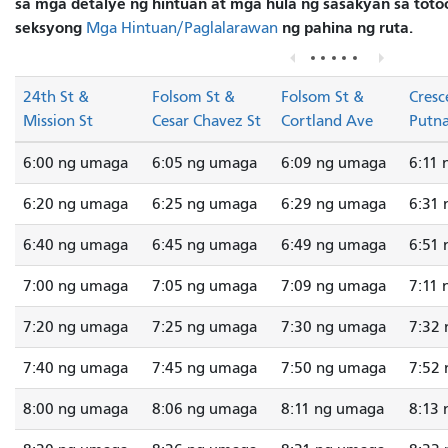
sa mga detalye ng hintuan at mga hula ng sasakyan sa totoo
seksyong
ng pahina ng ruta.
Mga Hintuan/Paglalarawan
24th St &
Folsom St &
Folsom St &
Cresc
Mission St
Cesar Chavez St
Cortland Ave
Putn
6:00 ng umaga
6:05 ng umaga
6:09 ng umaga
6:11
6:20 ng umaga
6:25 ng umaga
6:29 ng umaga
6:31
6:40 ng umaga
6:45 ng umaga
6:49 ng umaga
6:51
7:00 ng umaga
7:05 ng umaga
7:09 ng umaga
7:11
7:20 ng umaga
7:25 ng umaga
7:30 ng umaga
7:32
7:40 ng umaga
7:45 ng umaga
7:50 ng umaga
7:52
8:00 ng umaga
8:06 ng umaga
8:11 ng umaga
8:13