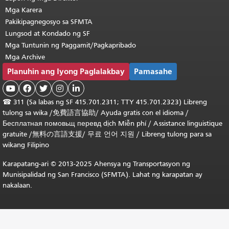
Mga Karera
Pakikipagnegosyo sa SFMTA
Lungsod at Kondado ng SF
Mga Tuntunin ng Paggamit/Pagkapribado
Mga Archive
Planuhin ang Iyong Paglalakbay
Pamasahe





☎
311 (Sa labas ng SF 415.701.2311; TTY 415.701.2323) Libreng
tulong sa wika /
免費語言協助
/
Ayuda gratis con el idioma
/
Бесплатная
помовьщ
перевд
dịch Miễn phí
/
Assistance linguistique
gratuite
/
無料の言語支援
/
무료 언어 지원
/
Libreng tulong para sa
wikang Filipino
Karapatang-ari © 2013-2025 Ahensya ng Transportasyon ng
Munisipalidad ng San Francisco (SFMTA). Lahat ng karapatan ay
nakalaan.