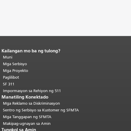
Kailangan mo ba ng tulong?
Katapusan ng nilalaman ng
pahina.
Muni
Ang natitirang bahagi ng
pahinang ito ay nauulit sa bawat
Mga Serbisyo
pahina.
Bumalik sa tuktok ng
Mga Proyekto
pangunahing nilalaman
.
Paglilibot
SF 311
Impormasyon sa Rehiyon ng 511
Manatiling Konektado
Mga Reklamo sa Diskriminasyon
Sentro ng Serbisyo sa Kustomer ng SFMTA
Mga Tanggapan ng SFMTA
Makipag-ugnayan sa Amin
Tungkol sa Amin