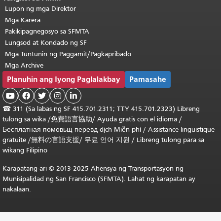
Lupon ng mga Direktor
Mga Karera
Pakikipagnegosyo sa SFMTA
Lungsod at Kondado ng SF
Mga Tuntunin ng Paggamit/Pagkapribado
Mga Archive
Planuhin ang Iyong Paglalakbay
Pamasahe





☎
311 (Sa labas ng SF 415.701.2311; TTY 415.701.2323) Libreng
tulong sa wika /
免費語言協助
/
Ayuda gratis con el idioma
/
Бесплатная
помовьщ
перевд
dịch Miễn phí
/
Assistance linguistique
gratuite
/
無料の言語支援
/
무료 언어 지원
/
Libreng tulong para sa
wikang Filipino
Karapatang-ari © 2013-2025 Ahensya ng Transportasyon ng
Munisipalidad ng San Francisco (SFMTA). Lahat ng karapatan ay
nakalaan.