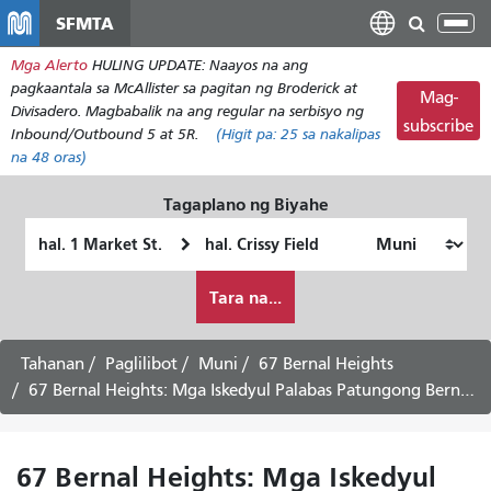
Laktawan
SFMTA
I-
ang
tog
Mga Alerto
HULING UPDATE: Naayos na ang
pangunahing
ang
pagkaantala sa McAllister sa pagitan ng Broderick at
nilalaman
Mag-
nab
Divisadero. Magbabalik na ang regular na serbisyo ng
subscribe
Inbound/Outbound 5 at 5R.
(Higit pa:
25
sa nakalipas
na 48 oras)
Tagaplano ng Biyahe
Panimulang
Lokasyon
Lokasyon
ng
Paano
Pagtatapos
Tara na...
ko
gustong
maglakbay
Tahanan
Paglilibot
Muni
67 Bernal Heights
67 Bernal Heights: Mga Iskedyul Palabas Patungong Bernal Heights -
67 Bernal Heights: Mga Iskedyul