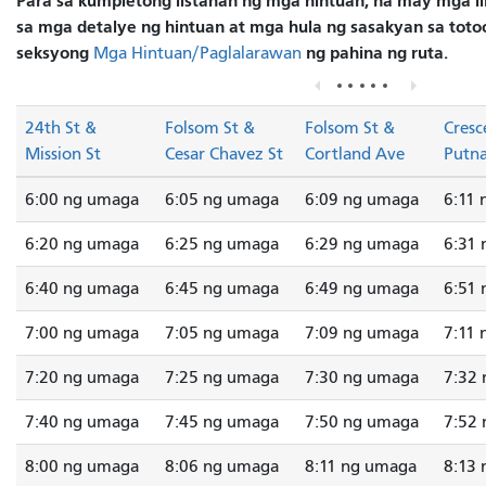
Para sa kumpletong listahan ng mga hintuan, na may mga lin
sa mga detalye ng hintuan at mga hula ng sasakyan sa totoo
seksyong
ng pahina ng ruta.
Mga Hintuan/Paglalarawan
24th St &
Folsom St &
Folsom St &
Cresc
Mission St
Cesar Chavez St
Cortland Ave
Putn
6:00 ng umaga
6:05 ng umaga
6:09 ng umaga
6:11
6:20 ng umaga
6:25 ng umaga
6:29 ng umaga
6:31
6:40 ng umaga
6:45 ng umaga
6:49 ng umaga
6:51
7:00 ng umaga
7:05 ng umaga
7:09 ng umaga
7:11
7:20 ng umaga
7:25 ng umaga
7:30 ng umaga
7:32
7:40 ng umaga
7:45 ng umaga
7:50 ng umaga
7:52
8:00 ng umaga
8:06 ng umaga
8:11 ng umaga
8:13