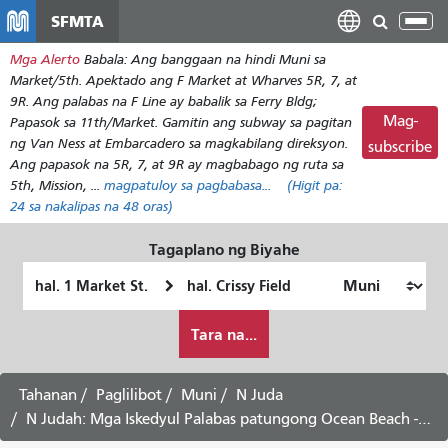
Laktawan
SFMTA
I-
ang
tog
Mga Alerto
Babala: Ang banggaan na hindi Muni sa
pangunahing
ang
Market/5th. Apektado ang F Market at Wharves 5R, 7, at
nilalaman
nab
9R. Ang palabas na F Line ay babalik sa Ferry Bldg;
Mag-
Papasok sa 11th/Market. Gamitin ang subway sa pagitan
ng Van Ness at Embarcadero sa magkabilang direksyon.
subscribe
Ang papasok na 5R, 7, at 9R ay magbabago ng ruta sa
5th, Mission, ...
magpatuloy sa pagbabasa...
(Higit pa:
24
sa nakalipas na 48 oras)
Tagaplano ng Biyahe
Panimulang
Lokasyon
Lokasyon
ng
Paano
Pagtatapos
Tara na...
ko
gustong
maglakbay
Tahanan
Paglilibot
Muni
N Juda
N Judah: Mga Iskedyul Palabas patungong Ocean Beach - Serbisyo sa Sabado