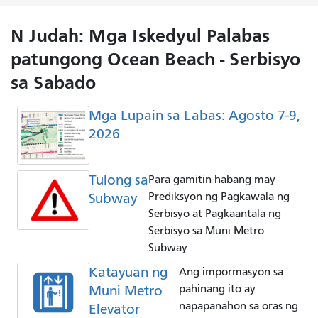
N Judah: Mga Iskedyul Palabas
patungong Ocean Beach - Serbisyo
sa Sabado
Mga Lupain sa Labas: Agosto 7-9,
2026
Tulong sa
Para gamitin habang may
Subway
Prediksyon ng Pagkawala ng
Serbisyo at Pagkaantala ng
Serbisyo sa Muni Metro
Subway
Katayuan ng
Ang impormasyon sa
Muni Metro
pahinang ito ay
napapanahon sa oras ng
Elevator