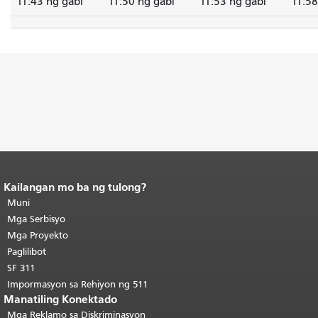
11:43 ng gabi
11:50 ng gabi
11:53 ng gabi
11:58
Kailangan mo ba ng tulong?
Katapusan ng nilalaman ng
pahina.
Muni
Ang natitirang bahagi ng
pahinang ito ay nauulit sa bawat
Mga Serbisyo
pahina.
Bumalik sa tuktok ng
Mga Proyekto
pangunahing nilalaman
.
Paglilibot
SF 311
Impormasyon sa Rehiyon ng 511
Manatiling Konektado
Mga Reklamo sa Diskriminasyon