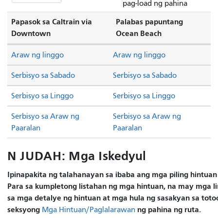
pag-load ng pahina
Papasok sa Caltrain via
Palabas papuntang
Downtown
Ocean Beach
Araw ng linggo
Araw ng linggo
Serbisyo sa Sabado
Serbisyo sa Sabado
Serbisyo sa Linggo
Serbisyo sa Linggo
Serbisyo sa Araw ng
Serbisyo sa Araw ng
Paaralan
Paaralan
N JUDAH: Mga Iskedyul
Ipinapakita ng talahanayan sa ibaba ang mga piling hintuan
Para sa kumpletong listahan ng mga hintuan, na may mga lin
sa mga detalye ng hintuan at mga hula ng sasakyan sa totoo
seksyong
ng pahina ng ruta.
Mga Hintuan/Paglalarawan