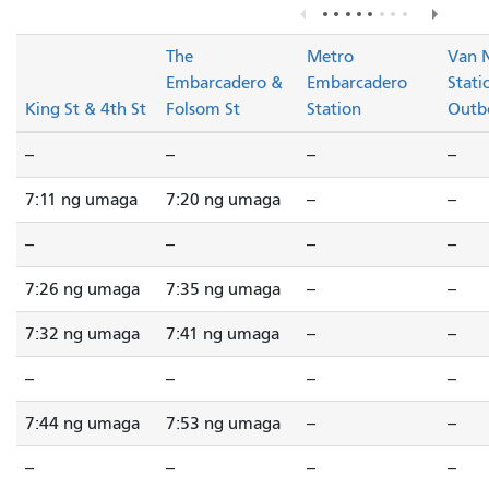
The
Metro
Van 
Embarcadero &
Embarcadero
Stati
King St & 4th St
Folsom St
Station
Outb
--
--
--
--
7:11 ng umaga
7:20 ng umaga
--
--
--
--
--
--
7:26 ng umaga
7:35 ng umaga
--
--
7:32 ng umaga
7:41 ng umaga
--
--
--
--
--
--
7:44 ng umaga
7:53 ng umaga
--
--
--
--
--
--