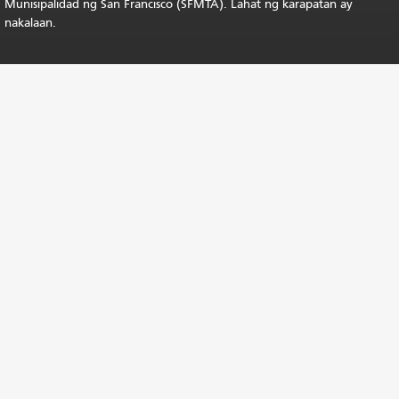
Munisipalidad ng San Francisco (SFMTA). Lahat ng karapatan ay
nakalaan.