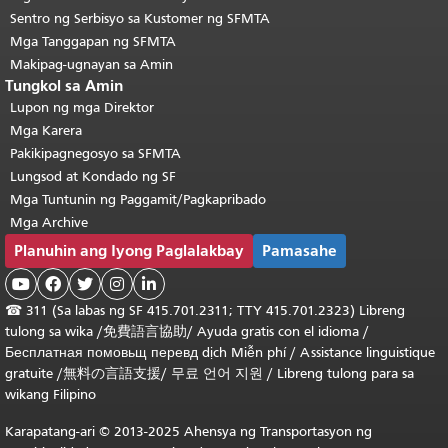
Sentro ng Serbisyo sa Kustomer ng SFMTA
Mga Tanggapan ng SFMTA
Makipag-ugnayan sa Amin
Tungkol sa Amin
Lupon ng mga Direktor
Mga Karera
Pakikipagnegosyo sa SFMTA
Lungsod at Kondado ng SF
Mga Tuntunin ng Paggamit/Pagkapribado
Mga Archive
Planuhin ang Iyong Paglalakbay
Pamasahe





☎
311 (Sa labas ng SF 415.701.2311; TTY 415.701.2323) Libreng
tulong sa wika /
免費語言協助
/
Ayuda gratis con el idioma
/
Бесплатная
помовьщ
перевд
dịch Miễn phí
/
Assistance linguistique
gratuite
/
無料の言語支援
/
무료 언어 지원
/
Libreng tulong para sa
wikang Filipino
Karapatang-ari © 2013-2025 Ahensya ng Transportasyon ng