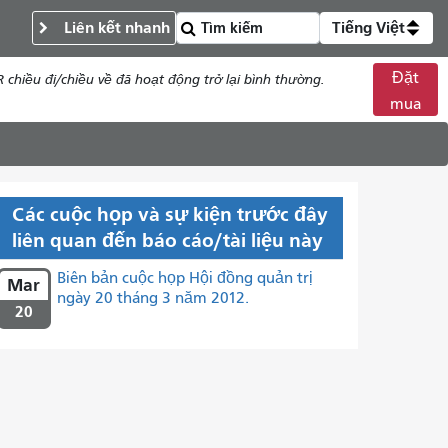
Liên kết nhanh
Tiếng Việt
Đặt
chiều đi/chiều về đã hoạt động trở lại bình thường.
mua
Các cuộc họp và sự kiện trước đây
liên quan đến báo cáo/tài liệu này
Biên bản cuộc họp Hội đồng quản trị
Mar
ngày 20 tháng 3 năm 2012.
20