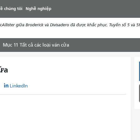
đến
ề chúng tôi
Nghề nghiệp
nội
dung
ister giữa Broderick và Divisadero đã được khắc phục. Tuyến số 5 và 5R 
Mục 11 Tất cả các loại ván cửa
cửa
r
LinkedIn
F