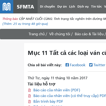
SFMTA
Di chuyển
Dự án
Lịch
Dịch vụ
Tin tức
V
Thông báo
CẬP NHẬT CUỐI CÙNG: Tình trạng tắc nghẽn trên đường McAll
(Thêm:
25 vụ
trong 48 giờ qua)
Trang chủ
Về chúng tôi
Báo cáo & Tài liệu
Mục 11 Tất cả các loại ván 
Chia sẻ bài viết này:
Facebook
Twitte
Thứ Tư, ngày 11 tháng 10 năm 2017
Tài liệu hỗ trợ
Báo cáo của nhân viên (PDF)
Báo cáo của nhân viên (có thể truy cập) PD
Bản trình bày PDF