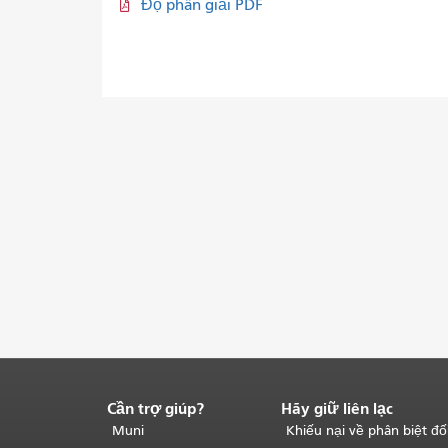
Độ phân giải PDF
Cần trợ giúp?
Hãy giữ liên lạc
Kết
thúc
Muni
Khiếu nại về phân biệt đố