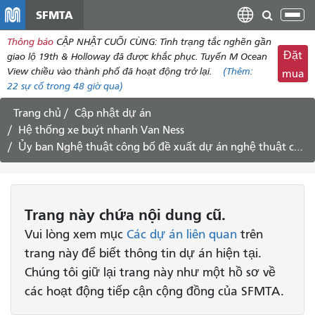
đến
SFMTA
Chu
nội
đổi
Thông báo
CẬP NHẬT CUỐI CÙNG: Tình trạng tắc nghẽn gần
dung
điề
Đặt
giao lộ 19th & Holloway đã được khắc phục. Tuyến M Ocean
hư
View chiều vào thành phố đã hoạt động trở lại.
(Thêm:
mua
22
sự cố trong 48 giờ qua)
Trang chủ
Cập nhật dự án
Hệ thống xe buýt nhanh Van Ness
Ủy ban Nghệ thuật công bố đề xuất dự án nghệ thuật công cộng Van Ness.
Trang này chứa nội dung cũ.
Vui lòng xem mục
Các dự án liên quan
trên
trang này để biết thông tin dự án hiện tại.
Chúng tôi giữ lại trang này như một hồ sơ về
các hoạt động tiếp cận cộng đồng của SFMTA.