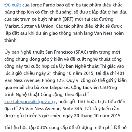
Đề xuất
của Jorge Pardo
bao gồm ba tác phẩm điêu khắc
bằng thép lớn có đèn chiếu sáng, sẽ được lắp đặt ở hai đầu
của các trạm xe buýt nhanh (BRT) mới tại các đường
Market, Sutter và Union. Các tác phẩm điêu khắc sẽ được
lắp đặt sau khi dự án giao thông hành lang Van Ness hoàn
thành.
Ủy ban Nghệ thuật San Francisco (SFAC) trân trọng mời
công chúng đóng góp ý kiến ​​về đề xuất nghệ thuật công
cộng này tại cuộc họp của Ủy ban Nghệ thuật Thị giác vào
lúc 3 giờ chiều ngày 21 tháng 10 năm 2015, tại địa chỉ 401
Van Ness Avenue, Phòng 125. Quý vị cũng có thể gửi ý kiến
​​qua email cho bà Zoë Taleporos, Cộng tác viên Chương
trình Nghệ thuật Công cộng, theo địa chỉ
zoe.taleporos@sfgov.org
, hoặc gửi thư hoặc trực tiếp đến
địa chỉ 25 Van Ness Avenue, Suite 345. Tất cả ý kiến ​​cần
được gửi trước 5 giờ chiều ngày 20 tháng 10 năm 2015.
Tài liệu học tập được cung cấp để sử dụng miễn phí. Để hỗ