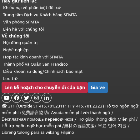
Hãy giữ liên lạc
Khiếu nại về phân biệt đối xử
Trung tâm Dịch vụ Khách hàng SFMTA
Văn phòng SFMTA
Liên hệ với chúng tôi
Về chúng tôi
Hội đồng quản trị
Nghề nghiệp
Hợp tác kinh doanh với SFMTA
Thành phố và Quận San Francisco
Điều khoản sử dụng/Chính sách bảo mật
Lưu trữ
Lên kế hoạch cho chuyến đi của bạn
Giá vé





☎
311 (Outside SF 415.701.2311; TTY 415.701.2323) Hỗ trợ ngôn ngữ
miễn phí /
免費語言協助
/
Ayuda miễn phí với thành ngữ
/
Бесплатная помощь переводчиков
/
Trợ giúp Thông dịch Miễn phí
/
Hỗ trợ ngôn ngữ học
miễn phí
/
無料の言語支援
/
무료 언어 지원
/
Libreng tulong para sa wikang Filipino