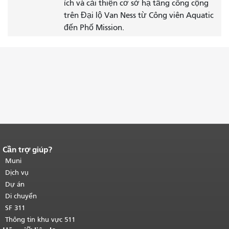
ích và cải thiện cơ sở hạ tầng công cộng
trên Đại lộ Van Ness từ Công viên Aquatic
đến Phố Mission.
Cần trợ giúp?
Kết thúc nội dung trang.
Phần còn lại
của trang này được lặp lại trên mọi
Muni
trang.
Quay lại đầu trang nội dung
Dịch vụ
chính
.
Dự án
Di chuyển
SF 311
Thông tin khu vực 511