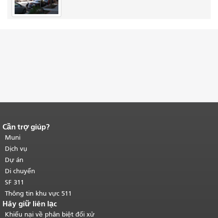
Cần trợ giúp?
Kết thúc nội dung trang.
Phần còn lại
của trang này được lặp lại trên mọi
Muni
trang.
Quay lại đầu trang nội dung
Dịch vụ
chính
.
Dự án
Di chuyển
SF 311
Thông tin khu vực 511
Hãy giữ liên lạc
Khiếu nại về phân biệt đối xử