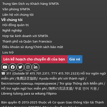
Trung tâm Dịch vụ Khách hàng SFMTA
Văn phòng SFMTA
Liên hệ với chúng tôi
Về chúng tôi
Hội đồng quản trị
Nghề nghiệp
Hợp tác kinh doanh với SFMTA
Thành phố và Quận San Francisco
Điều khoản sử dụng/Chính sách bảo mật
Lưu trữ
Lên kế hoạch cho chuyến đi của bạn
Giá vé





☎
311 (Outside SF 415.701.2311; TTY 415.701.2323) Hỗ trợ ngôn ngữ
miễn phí /
免費語言協助
/
Ayuda miễn phí với thành ngữ
/
Бесплатная помощь переводчиков
/
Trợ giúp Thông dịch Miễn phí
/
Hỗ trợ ngôn ngữ học
miễn phí
/
無料の言語支援
/
무료 언어 지원
/
Libreng tulong para sa wikang Filipino
Bản quyền © 2013-2025 thuộc về Cơ quan Giao thông Vận tải Thành