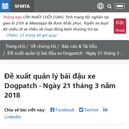
đến
SFMTA
Chu
nội
đổi
Thông báo
CẬP NHẬT CUỐI CÙNG: Tình trạng tắc nghẽn tại
dung
điề
Đặt
giao lộ 25th & Mississippi đã được khắc phục. Tuyến xe buýt
hư
48 chiều đi và chiều về hoạt động bình thường trở lại.
mua
(Thêm:
33
trong 48 giờ qua)
Trang chủ
Về chúng tôi
Báo cáo & Tài liệu
Đề xuất quản lý bãi đậu xe Dogpatch - Ngày 21 tháng 3 năm 2018
Đề xuất quản lý bãi đậu xe
Dogpatch - Ngày 21 tháng 3 năm
2018
Chia sẻ bài viết này:
Facebook
Twitter
LinkedIn