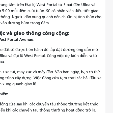
ung tâm trên Đại lộ West Portal từ Sloat đến Ulloa và
 5:00 mỗi đêm cuối tuần. Sẽ có nhân viên điều tiết giao
 thông. Người dân xung quanh nên chuẩn bị tinh thần cho
y vào đường hầm trong đêm.
iệc và giao thông công cộng:
West Portal Avenue.
ào đất sẽ được tiến hành để lắp đặt đường ống dẫn mới
loa và đại lộ West Portal. Công việc dự kiến ​​diễn ra từ
áu.
như xe tải, máy xúc và máy đào. Vào ban ngày, bạn có thể
g trình xây dựng. Việc đóng cửa tạm thời các bãi đậu xe
 xung quanh giao lộ.
niệm.
óng cửa sau khi các chuyến tàu thông thường kết thúc
đến khi các chuyến tàu thông thường hoạt động trở lại