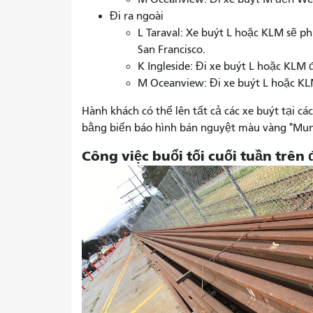
Đi ra ngoài
L Taraval: Xe buýt L hoặc KLM sẽ p
San Francisco.
K Ingleside: Đi xe buýt L hoặc KLM 
M Oceanview: Đi xe buýt L hoặc KL
Hành khách có thể lên tất cả các xe buýt tại 
bằng biển báo hình bán nguyệt màu vàng "Muni
Công việc buổi tối cuối tuần trê