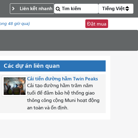
Liên kết nhanh
Tiếng Việt
ong 48 giờ qua)
Đặt mua
Các dự án liên quan
Cải tiến đường hầm Twin Peaks
Cải tạo đường hầm trăm năm
tuổi để đảm bảo hệ thống giao
thông công cộng Muni hoạt động
an toàn và ổn định.