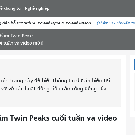
đến
ề chúng tôi
Nghề nghiệp
nội
dung
 đến hỗ trợ dịch vụ Powell Hyde & Powell Mason.
(Thêm:
32 chuyến
tr
 hầm Twin Peaks
i tuần và video mới!
rên trang này để biết thông tin dự án hiện tại.
ồ sơ về các hoạt động tiếp cận cộng đồng của
m Twin Peaks cuối tuần và video