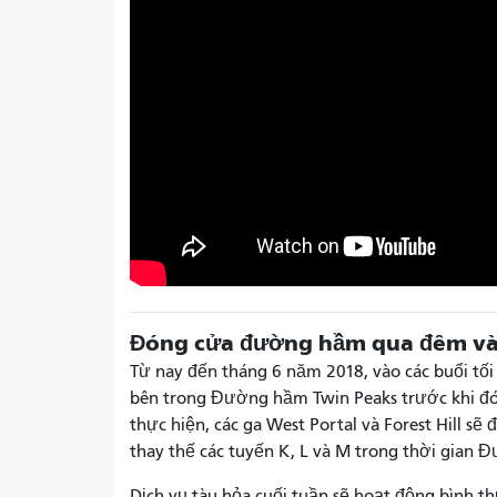
Đóng cửa đường hầm qua đêm vào
Từ nay đến tháng 6 năm 2018, vào các buổi tối 
bên trong Đường hầm Twin Peaks trước khi đó
thực hiện, các ga West Portal và Forest Hill s
thay thế các tuyến K, L và M trong thời gian
Dịch vụ tàu hỏa cuối tuần sẽ hoạt động bình t