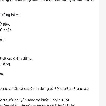
 đường hầm:
ứ Bảy.
ủ nhật.
ến:
ất cả các điểm dừng.
thường.
ng.
 phục vụ tất cả các điểm dừng từ Sở thú San Francisco
Portal rồi chuyển sang xe buýt L hoặc KLM.
t Portal rồi chuyển sang xe buýt L hoặc KLM.