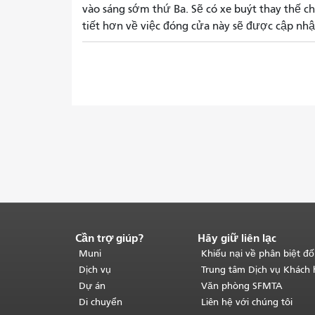
vào sáng sớm thứ Ba. Sẽ có xe buýt thay thế ch
tiết hơn về việc đóng cửa này sẽ được cập nhậ
Cần trợ giúp?
Hãy giữ liên lạc
Kết
thúc
Muni
Khiếu nại về phân biệt đố
nội
Dịch vụ
Trung tâm Dịch vụ Khách
dung
Dự án
Văn phòng SFMTA
trang.
Phần
Di chuyển
Liên hệ với chúng tôi
còn