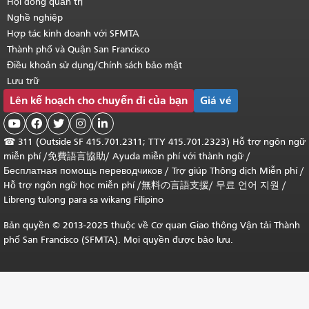
Hội đồng quản trị
Nghề nghiệp
Hợp tác kinh doanh với SFMTA
Thành phố và Quận San Francisco
Điều khoản sử dụng/Chính sách bảo mật
Lưu trữ
Lên kế hoạch cho chuyến đi của bạn
Giá vé





☎
311 (Outside SF 415.701.2311; TTY 415.701.2323) Hỗ trợ ngôn ngữ
miễn phí /
免費語言協助
/
Ayuda miễn phí với thành ngữ
/
Бесплатная помощь переводчиков
/
Trợ giúp Thông dịch Miễn phí
/
Hỗ trợ ngôn ngữ học
miễn phí
/
無料の言語支援
/
무료 언어 지원
/
Libreng tulong para sa wikang Filipino
Bản quyền © 2013-2025 thuộc về Cơ quan Giao thông Vận tải Thành
phố San Francisco (SFMTA). Mọi quyền được bảo lưu.