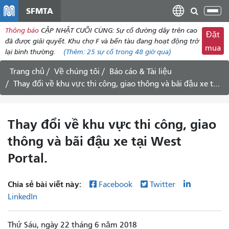
đến
SFMTA
Chu
nội
đổi
Thông báo
CẬP NHẬT CUỐI CÙNG: Sự cố đường dây trên cao
dung
Đặt
điề
đã được giải quyết. Khu chợ F và bến tàu đang hoạt động trở
mua
hư
lại bình thường.
(Thêm:
25 sự cố
trong 48 giờ qua)
Trang chủ
Về chúng tôi
Báo cáo & Tài liệu
Thay đổi về khu vực thi công, giao thông và bãi đậu xe tại West Portal.
Thay đổi về khu vực thi công, giao
thông và bãi đậu xe tại West
Portal.
Chia sẻ bài viết này:
Facebook
Twitter
LinkedIn
Thứ Sáu, ngày 22 tháng 6 năm 2018