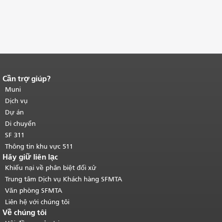
Cần trợ giúp?
Kết thúc nội dung trang.
Phần còn lại
của trang này được lặp lại trên mọi
Muni
trang.
Quay lại đầu trang nội dung
Dịch vụ
chính
.
Dự án
Di chuyển
SF 311
Thông tin khu vực 511
Hãy giữ liên lạc
Khiếu nại về phân biệt đối xử
Trung tâm Dịch vụ Khách hàng SFMTA
Văn phòng SFMTA
Liên hệ với chúng tôi
Về chúng tôi