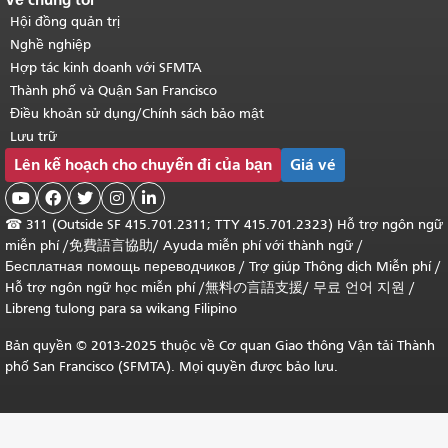
Hội đồng quản trị
Nghề nghiệp
Hợp tác kinh doanh với SFMTA
Thành phố và Quận San Francisco
Điều khoản sử dụng/Chính sách bảo mật
Lưu trữ
Lên kế hoạch cho chuyến đi của bạn
Giá vé





☎
311 (Outside SF 415.701.2311; TTY 415.701.2323) Hỗ trợ ngôn ngữ
miễn phí /
免費語言協助
/
Ayuda miễn phí với thành ngữ
/
Бесплатная помощь переводчиков
/
Trợ giúp Thông dịch Miễn phí
/
Hỗ trợ ngôn ngữ học
miễn phí
/
無料の言語支援
/
무료 언어 지원
/
Libreng tulong para sa wikang Filipino
Bản quyền © 2013-2025 thuộc về Cơ quan Giao thông Vận tải Thành
phố San Francisco (SFMTA). Mọi quyền được bảo lưu.