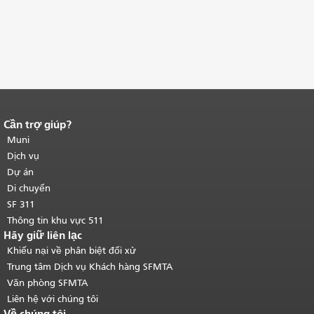
Cần trợ giúp?
Kết thúc nội dung trang.
Phần còn lại
của trang này được lặp lại trên mọi
Muni
trang.
Quay lại đầu trang nội dung
Dịch vụ
chính
.
Dự án
Di chuyển
SF 311
Thông tin khu vực 511
Hãy giữ liên lạc
Khiếu nại về phân biệt đối xử
Trung tâm Dịch vụ Khách hàng SFMTA
Văn phòng SFMTA
Liên hệ với chúng tôi
Về chúng tôi