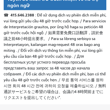
ngôn ngữ
415.646.2388
☎
: Để sử dụng dịch vụ phiên dịch miễn phí,
vui lòng gửi yêu cầu 48 giờ trước cuộc họp. /
Para servicios
de Interpretación grauitos, por ủng hộ haga su petición 48
giờ trước cuộc hội ngộ.
/
如果需要免費口語翻譯，請於會
議之前48小時提出要求
。 /
Para sa libreng serbisyo sa
Interpretasyon, kailangan mag-request 48 oras bago ang
miting
. /
Đối với dịch vụ thông tin miễn phí, vui lòng gửi
yêu cầu của bạn 48 giờ trước cuộc họp
. /
Для
бесплатных услуг устного перевода просьба
представить ваш запрос за 48 часов до начала
собрания.
/
Đổ các dịch vụ phiên dịch miễn phí, bạn có thể
yêu cầu 48 giờ trước cuộc hẹn.
/
무료 통역 서비스를 원하
시면 회의 48 시간 전에 귀하의 요청을 제출하십시오.
/
無料
通訳サービスをご希望の場合は、会議の4 8時間前までに
リクエストを提出してください".