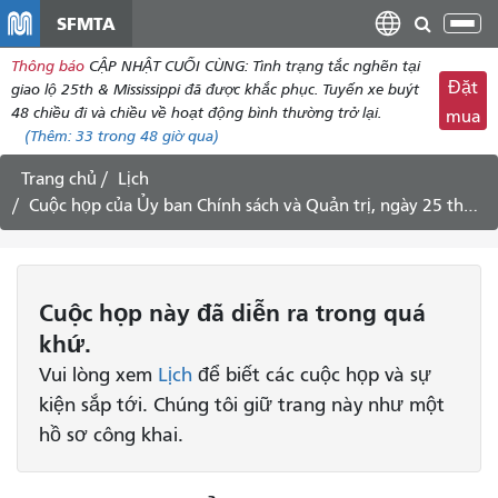
đến
SFMTA
Chu
nội
đổi
Thông báo
CẬP NHẬT CUỐI CÙNG: Tình trạng tắc nghẽn tại
dung
điề
Đặt
giao lộ 25th & Mississippi đã được khắc phục. Tuyến xe buýt
hư
48 chiều đi và chiều về hoạt động bình thường trở lại.
mua
(Thêm:
33
trong 48 giờ qua)
Trang chủ
Lịch
Cuộc họp của Ủy ban Chính sách và Quản trị, ngày 25 tháng 6 năm 2019.
Cuộc họp
này
đã diễn ra trong quá
khứ.
Vui lòng xem
Lịch
để biết các cuộc họp và sự
kiện sắp tới. Chúng tôi giữ trang này như một
hồ sơ công khai.