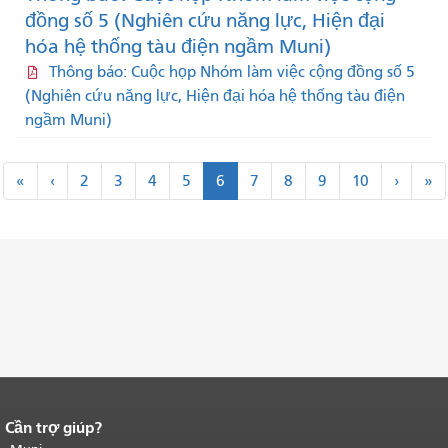
đồng số 5 (Nghiên cứu năng lực, Hiện đại
hóa hệ thống tàu điện ngầm Muni)
Thông báo: Cuộc họp Nhóm làm việc cộng đồng số 5
(Nghiên cứu năng lực, Hiện đại hóa hệ thống tàu điện
ngầm Muni)
Đánh
"
<
Kế
cu
«
‹
2
3
4
5
6
7
8
9
10
›
»
số
Đầu
trước
tiếp
c
trang
tiên
>
"
Cần trợ giúp?
Kết thúc nội dung trang.
Phần còn lại