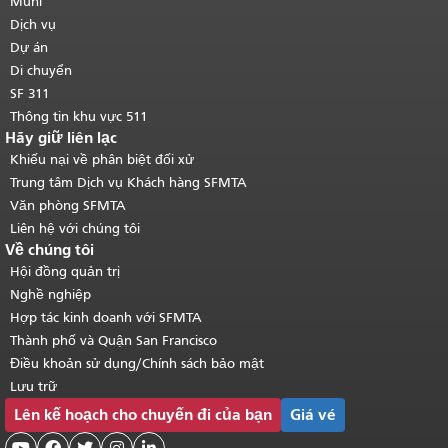
của trang này được lặp lại trên mọi
Muni
trang.
Quay lại đầu trang nội dung
Dịch vụ
chính
.
Dự án
Di chuyển
SF 311
Thông tin khu vực 511
Hãy giữ liên lạc
Khiếu nại về phân biệt đối xử
Trung tâm Dịch vụ Khách hàng SFMTA
Văn phòng SFMTA
Liên hệ với chúng tôi
Về chúng tôi
Hội đồng quản trị
Nghề nghiệp
Hợp tác kinh doanh với SFMTA
Thành phố và Quận San Francisco
Điều khoản sử dụng/Chính sách bảo mật
Lưu trữ
Lên kế hoạch cho chuyến đi của bạn
Giá vé