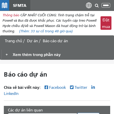
đến
SFMTA
Chu
nội
đổi
Thông báo
CẬP NHẬT CUỐI CÙNG: Tình trạng chậm trễ tại
dung
điề
Đặt
Powell và Bus đã được khắc phục. Các tuyến cáp treo Powell
hư
Hyde chiều đi/về và Powell Mason đã hoạt động trở lại bình
mua
thường.
(Thêm:
33 sự
cố trong 48 giờ qua)
Trang chủ
Dự án
Báo cáo dự án
Xem thêm trong phần này
Báo cáo dự án
Chia sẻ bài viết này:
Facebook
Twitter
LinkedIn
Các dự án liên quan