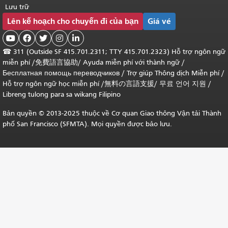
Lưu trữ
Lên kế hoạch cho chuyến đi của bạn
Giá vé





☎
311 (Outside SF 415.701.2311; TTY 415.701.2323) Hỗ trợ ngôn ngữ
miễn phí /
免費語言協助
/
Ayuda miễn phí với thành ngữ
/
Бесплатная помощь переводчиков
/
Trợ giúp Thông dịch Miễn phí
/
Hỗ trợ ngôn ngữ học
miễn phí
/
無料の言語支援
/
무료 언어 지원
/
Libreng tulong para sa wikang Filipino
Bản quyền © 2013-2025 thuộc về Cơ quan Giao thông Vận tải Thành
phố San Francisco (SFMTA). Mọi quyền được bảo lưu.