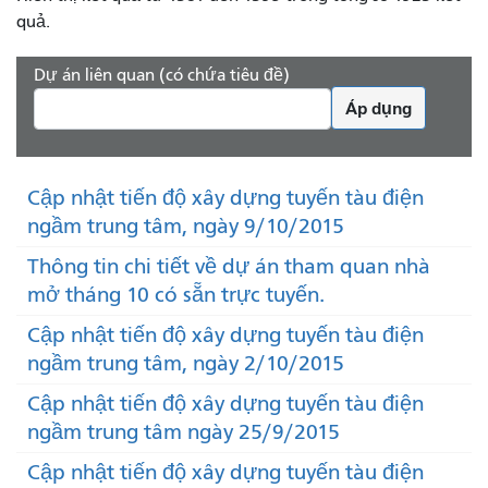
quả.
Dự án liên quan (có chứa tiêu đề)
Áp dụng
Cập nhật tiến độ xây dựng tuyến tàu điện
ngầm trung tâm, ngày 9/10/2015
Thông tin chi tiết về dự án tham quan nhà
mở tháng 10 có sẵn trực tuyến.
Cập nhật tiến độ xây dựng tuyến tàu điện
ngầm trung tâm, ngày 2/10/2015
Cập nhật tiến độ xây dựng tuyến tàu điện
ngầm trung tâm ngày 25/9/2015
Cập nhật tiến độ xây dựng tuyến tàu điện