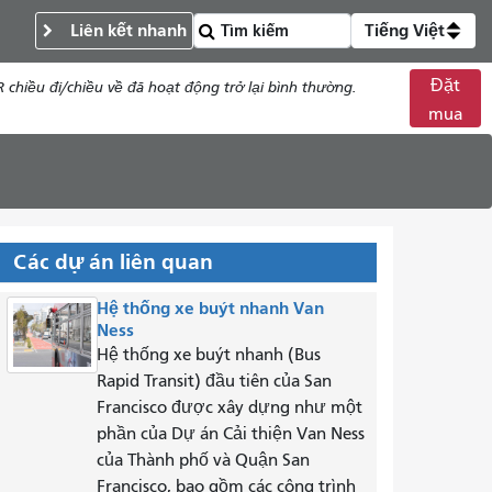
Liên kết nhanh
Tiếng Việt
Đặt
chiều đi/chiều về đã hoạt động trở lại bình thường.
mua
Các dự án liên quan
Hệ thống xe buýt nhanh Van
Ness
Hệ thống xe buýt nhanh (Bus
Rapid Transit) đầu tiên của San
Francisco được xây dựng như một
phần của Dự án Cải thiện Van Ness
của Thành phố và Quận San
Francisco, bao gồm các công trình