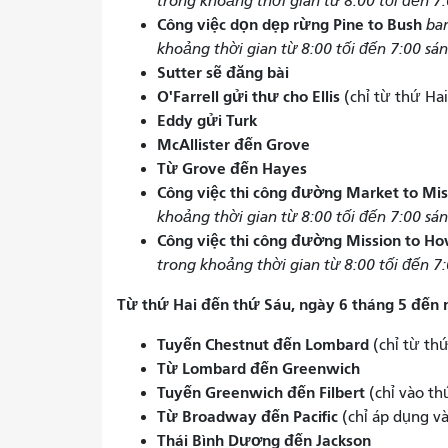
trong khoảng thời gian từ 8:00 tối đến 7:
Công việc dọn dẹp rừng Pine to Bush
ban
khoảng thời gian từ 8:00 tối đến 7:00 sán
Sutter sẽ đăng bài
O'Farrell gửi thư cho Ellis
(chỉ từ thứ Ha
Eddy gửi Turk
McAllister đến Grove
Từ Grove đến Hayes
Công việc thi công đường Market to Mi
khoảng thời gian từ 8:00 tối đến 7:00 sán
Công việc thi công đường Mission to H
trong khoảng thời gian từ 8:00 tối đến 7:
Từ thứ Hai đến thứ Sáu, ngày 6 tháng 5 đến 
Tuyến Chestnut đến Lombard
(chỉ từ th
Từ Lombard đến Greenwich
Tuyến Greenwich đến Filbert
(chỉ vào th
Từ Broadway đến Pacific
(chỉ áp dụng và
Thái Bình Dương đến Jackson