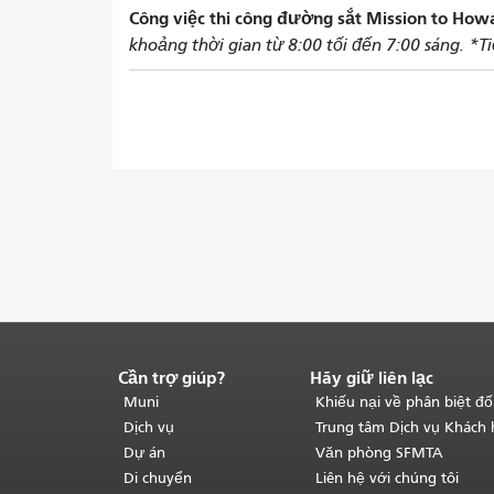
Công việc thi công đường sắt Mission to Ho
khoảng thời gian từ 8:00 tối đến 7:00 sáng. *Ti
Cần trợ giúp?
Hãy giữ liên lạc
Kết
thúc
Muni
Khiếu nại về phân biệt đố
nội
Dịch vụ
Trung tâm Dịch vụ Khách
dung
Dự án
Văn phòng SFMTA
trang.
Phần
Di chuyển
Liên hệ với chúng tôi