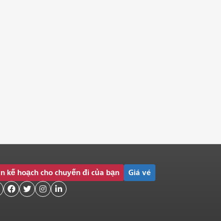
n kế hoạch cho chuyến đi của bạn
Giá vé



