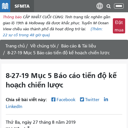
đến
SFMTA
Chu
nội
đổi
Thông báo
CẬP NHẬT CUỐI CÙNG: Tình trạng tắc nghẽn gần
dung
điề
Đặt
giao lộ 19th & Holloway đã được khắc phục. Tuyến M Ocean
hư
View chiều vào thành phố đã hoạt động trở lại.
(Thêm:
mua
22
sự cố trong 48 giờ qua)
Trang chủ
Về chúng tôi
Báo cáo & Tài liệu
8-27-19 Mục 5 Báo cáo tiến độ kế hoạch chiến lược
8-27-19 Mục 5 Báo cáo tiến độ kế
hoạch chiến lược
Chia sẻ bài viết này:
Facebook
Twitter
LinkedIn
Thứ Ba, ngày 27 tháng 8 năm 2019