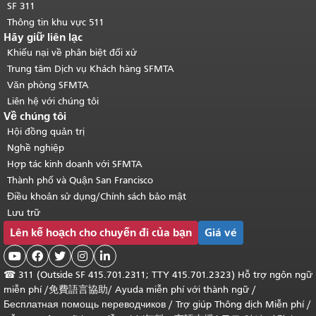
SF 311
Thông tin khu vực 511
Hãy giữ liên lạc
Khiếu nại về phân biệt đối xử
Trung tâm Dịch vụ Khách hàng SFMTA
Văn phòng SFMTA
Liên hệ với chúng tôi
Về chúng tôi
Hội đồng quản trị
Nghề nghiệp
Hợp tác kinh doanh với SFMTA
Thành phố và Quận San Francisco
Điều khoản sử dụng/Chính sách bảo mật
Lưu trữ
Lên kế hoạch cho chuyến đi của bạn
Giá vé





☎
311 (Outside SF 415.701.2311; TTY 415.701.2323) Hỗ trợ ngôn ngữ
miễn phí /
免費語言協助
/
Ayuda miễn phí với thành ngữ
/
Бесплатная помощь переводчиков
/
Trợ giúp Thông dịch Miễn phí
/