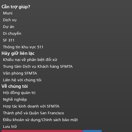
Cần trợ giúp?
Kết thúc nội dung trang.
Phần còn lại
của trang này được lặp lại trên mọi
Muni
trang.
Quay lại đầu trang nội dung
Dịch vụ
chính
.
Dự án
Di chuyển
SF 311
Thông tin khu vực 511
Hãy giữ liên lạc
Khiếu nại về phân biệt đối xử
Trung tâm Dịch vụ Khách hàng SFMTA
Văn phòng SFMTA
Liên hệ với chúng tôi
Về chúng tôi
Hội đồng quản trị
Nghề nghiệp
Hợp tác kinh doanh với SFMTA
Thành phố và Quận San Francisco
Điều khoản sử dụng/Chính sách bảo mật
Lưu trữ