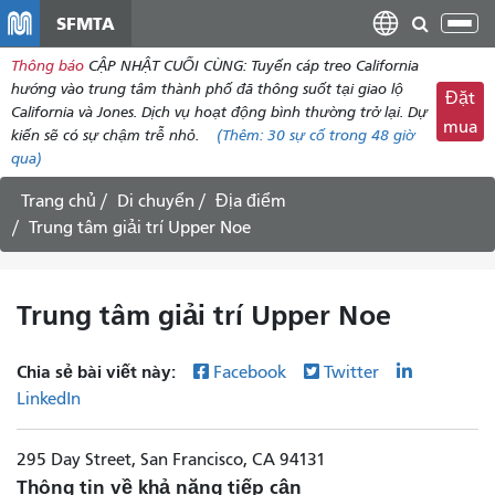
đến
SFMTA
Chu
nội
đổi
Thông báo
CẬP NHẬT CUỐI CÙNG: Tuyến cáp treo California
dung
điề
hướng vào trung tâm thành phố đã thông suốt tại giao lộ
Đặt
hư
California và Jones. Dịch vụ hoạt động bình thường trở lại. Dự
mua
kiến ​​sẽ có sự chậm trễ nhỏ.
(Thêm:
30
sự cố trong 48 giờ
qua)
Trang chủ
Di chuyển
Địa điểm
Trung tâm giải trí Upper Noe
Trung tâm giải trí Upper Noe
Chia sẻ bài viết này:
Facebook
Twitter
LinkedIn
295 Day Street, San Francisco, CA 94131
Thông tin về khả năng tiếp cận