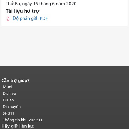
Thứ Ba, ngày 16 tháng 6 năm 2020
Tài liệu hỗ trợ
Độ phân giải PDF
Cần trợ giúp?
Kết thúc nội dung trang.
Phần còn lại
của trang này được lặp lại trên mọi
Muni
trang.
Quay lại đầu trang nội dung
Dịch vụ
chính
.
Dự án
Di chuyển
SF 311
Thông tin khu vực 511
Hãy giữ liên lạc