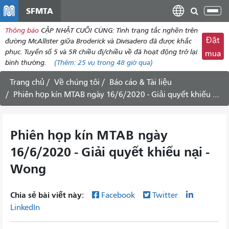
đến
SFMTA
Chu
nội
đổi
Thông báo
CẬP NHẬT CUỐI CÙNG: Tình trạng tắc nghẽn trên
dung
điề
Đặt
đường McAllister giữa Broderick và Divisadero đã được khắc
hư
phục. Tuyến số 5 và 5R chiều đi/chiều về đã hoạt động trở lại
mua
bình thường.
(Thêm:
25 vụ
trong 48 giờ qua)
Trang chủ
Về chúng tôi
Báo cáo & Tài liệu
Phiên họp kín MTAB ngày 16/6/2020 - Giải quyết khiếu nại - Wong
Phiên họp kín MTAB ngày
16/6/2020 - Giải quyết khiếu nại -
Wong
Chia sẻ bài viết này:
Facebook
Twitter
LinkedIn