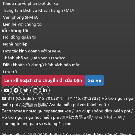
Khiếu nại về phân biệt đối xử
Trung tâm Dịch vụ Khách hàng SFMTA
Văn phòng SFMTA
Liên hệ với chúng tôi
Về chúng tôi
Hội đồng quản trị
Nghề nghiệp
Hợp tác kinh doanh với SFMTA
Thành phố và Quận San Francisco
Điều khoản sử dụng/Chính sách bảo mật
Lưu trữ
Lên kế hoạch cho chuyến đi của bạn
Giá vé





☎
311 (Outside SF 415.701.2311; TTY 415.701.2323) Hỗ trợ ngôn ngữ
miễn phí /
免費語言協助
/
Ayuda miễn phí với thành ngữ
/
Бесплатная помощь переводчиков
/
Trợ giúp Thông dịch Miễn phí
/
Hỗ trợ ngôn ngữ học
miễn phí
/
無料の言語支援
/
무료 언어 지원
/
Libreng tulong para sa wikang Filipino
Bản quyền © 2013-2025 thuộc về Cơ quan Giao thông Vận tải Thành