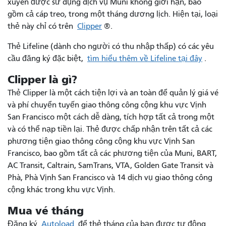
xuyên được sử dụng dịch vụ Muni không giới hạn, bao
gồm cả cáp treo, trong một tháng dương lịch. Hiện tại, loại
thẻ này chỉ có trên
Clipper
®.
Thẻ Lifeline (dành cho người có thu nhập thấp) có các yêu
cầu đăng ký đặc biệt,
tìm hiểu thêm về Lifeline tại đây
.
Clipper là gì?
Thẻ Clipper là một cách tiện lợi và an toàn để quản lý giá vé
và phí chuyển tuyến giao thông công cộng khu vực Vịnh
San Francisco một cách dễ dàng, tích hợp tất cả trong một
và có thể nạp tiền lại. Thẻ được chấp nhận trên tất cả các
phương tiện giao thông công cộng khu vực Vịnh San
Francisco, bao gồm tất cả các phương tiện của Muni, BART,
AC Transit, Caltrain, SamTrans, VTA, Golden Gate Transit và
Phà, Phà Vịnh San Francisco và 14 dịch vụ giao thông công
cộng khác trong khu vực Vịnh.
Mua vé tháng
Đăng ký
Autoload
để thẻ tháng của bạn được tự động