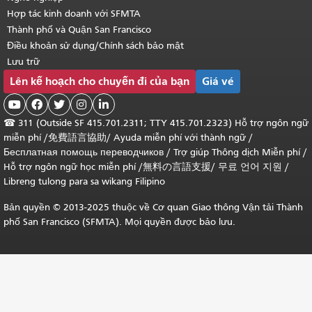
Hợp tác kinh doanh với SFMTA
Thành phố và Quận San Francisco
Điều khoản sử dụng/Chính sách bảo mật
Lưu trữ
Lên kế hoạch cho chuyến đi của bạn
Giá vé





☎
311 (Outside SF 415.701.2311; TTY 415.701.2323) Hỗ trợ ngôn ngữ
miễn phí /
免費語言協助
/
Ayuda miễn phí với thành ngữ
/
Бесплатная помощь переводчиков
/
Trợ giúp Thông dịch Miễn phí
/
Hỗ trợ ngôn ngữ học
miễn phí
/
無料の言語支援
/
무료 언어 지원
/
Libreng tulong para sa wikang Filipino
Bản quyền © 2013-2025 thuộc về Cơ quan Giao thông Vận tải Thành
phố San Francisco (SFMTA). Mọi quyền được bảo lưu.