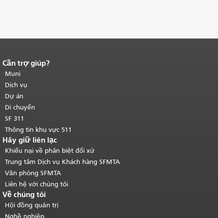
Cần trợ giúp?
Kết thúc nội dung trang.
Phần còn lại
của trang này được lặp lại trên mọi
Muni
trang.
Quay lại đầu trang nội dung
Dịch vụ
chính
.
Dự án
Di chuyển
SF 311
Thông tin khu vực 511
Hãy giữ liên lạc
Khiếu nại về phân biệt đối xử
Trung tâm Dịch vụ Khách hàng SFMTA
Văn phòng SFMTA
Liên hệ với chúng tôi
Về chúng tôi
Hội đồng quản trị
Nghề nghiệp