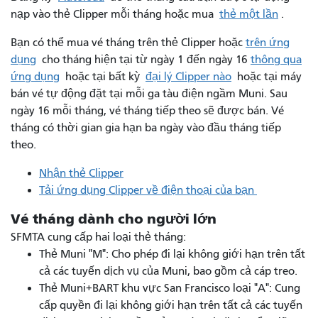
nạp vào thẻ Clipper mỗi tháng hoặc mua
thẻ một lần
.
Bạn có thể mua vé tháng trên thẻ Clipper hoặc
trên ứng
dụng
cho tháng hiện tại từ ngày 1 đến ngày 16
thông qua
ứng dụng
hoặc tại bất kỳ
đại lý Clipper nào
hoặc tại máy
bán vé tự động đặt tại mỗi ga tàu điện ngầm Muni. Sau
ngày 16 mỗi tháng, vé tháng tiếp theo sẽ được bán. Vé
tháng có thời gian gia hạn ba ngày vào đầu tháng tiếp
theo.
Nhận thẻ Clipper
Tải ứng dụng Clipper về điện thoại của bạn
Vé tháng dành cho người lớn
SFMTA cung cấp hai loại thẻ tháng:
Thẻ Muni "M": Cho phép đi lại không giới hạn trên tất
cả các tuyến dịch vụ của Muni, bao gồm cả cáp treo.
Thẻ Muni+BART khu vực San Francisco loại "A": Cung
cấp quyền đi lại không giới hạn trên tất cả các tuyến