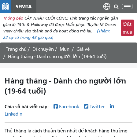
đến
SFMTA
Chu
nội
đổi
Thông báo
CẬP NHẬT CUỐI CÙNG: Tình trạng tắc nghẽn gần
dung
điề
Đặt
giao lộ 19th & Holloway đã được khắc phục. Tuyến M Ocean
hư
View chiều vào thành phố đã hoạt động trở lại.
(Thêm:
mua
22
sự cố trong 48 giờ qua)
Trang chủ
Di chuyển
Muni
Giá vé
Hàng tháng - Dành cho người lớn (19-64 tuổi)
Hàng tháng - Dành cho người lớn
(19-64 tuổi)
Chia sẻ bài viết này:
Facebook
Twitter
LinkedIn
Thẻ tháng là cách thuận tiện nhất để khách hàng thường