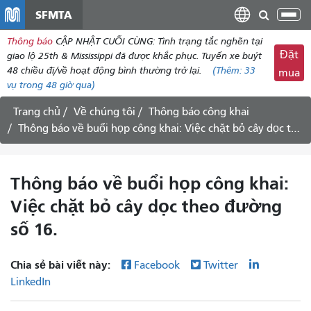
đến
SFMTA
Chu
nội
đổi
Thông báo
CẬP NHẬT CUỐI CÙNG: Tình trạng tắc nghẽn tại
dung
điề
Đặt
giao lộ 25th & Mississippi đã được khắc phục. Tuyến xe buýt
hư
48 chiều đi/về hoạt động bình thường trở lại.
(Thêm:
33
mua
vụ
trong 48 giờ qua)
Trang chủ
Về chúng tôi
Thông báo công khai
Thông báo về buổi họp công khai: Việc chặt bỏ cây dọc theo đường số 16.
Thông báo về buổi họp công khai:
Việc chặt bỏ cây dọc theo đường
số 16.
Chia sẻ bài viết này:
Facebook
Twitter
LinkedIn