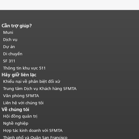
Cần trợ giúp?
Kết thúc nội dung trang.
Phần còn lại
của trang này được lặp lại trên mọi
Muni
trang.
Quay lại đầu trang nội dung
Dịch vụ
chính
.
Dự án
Di chuyển
SF 311
Thông tin khu vực 511
Hãy giữ liên lạc
Khiếu nại về phân biệt đối xử
Trung tâm Dịch vụ Khách hàng SFMTA
Văn phòng SFMTA
Liên hệ với chúng tôi
Về chúng tôi
Hội đồng quản trị
Nghề nghiệp
Hợp tác kinh doanh với SFMTA
Thành phố và Quận San Francisco