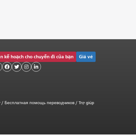
n kế hoạch cho chuyến đi của bạn
Giá vé




ữ
/
Бесплатная помощь переводчиков
/
Trợ giúp