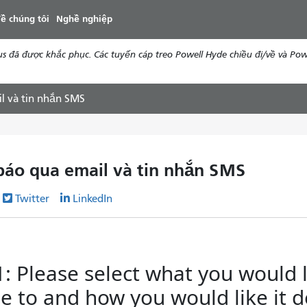
đến
ề chúng tôi
Nghề nghiệp
nội
dung
 đã được khắc phục. Các tuyến cáp treo Powell Hyde chiều đi/về và Pow
l và tin nhắn SMS
báo qua email và tin nhắn SMS
Twitter
LinkedIn