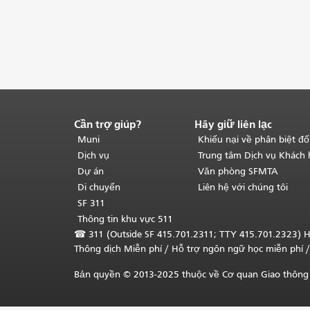
Cần trợ giúp?
Hãy giữ liên lạc
Kết
thúc
Muni
Khiếu nại về phân biệt đố
nội
Dịch vụ
Trung tâm Dịch vụ Khách
dung
Dự án
Văn phòng SFMTA
trang.
Phần
Di chuyển
Liên hệ với chúng tôi
còn
SF 311
lại
Thông tin khu vực 511
của
☎
311 (Outside SF 415.701.2311; TTY 415.701.2323) H
trang
Thông dịch Miễn phí
/ Hỗ trợ ngôn ngữ học
miễn phí
/
này
được
Bản quyền © 2013-2025 thuộc về Cơ quan Giao thông 
lặp
lại