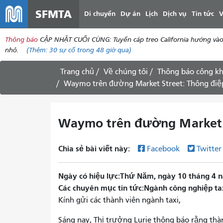
SFMTA
Di chuyển
Dự án
Lịch
Dịch vụ
Tin tức
V
Thông báo
CẬP NHẬT CUỐI CÙNG: Tuyến cáp treo California hướng vào tr
nhỏ.
(Thêm:
30
sự cố trong 48 giờ qua)
Trang chủ
Về chúng tôi
Thông báo công kh
Waymo trên đường Market Street: Thông điệ
Waymo trên đường Market S
Chia sẻ bài viết này:
Facebook
Twitte
Ngày có hiệu lực
Thứ Năm, ngày 10 tháng 4 n
Các chuyên mục tin tức
Ngành công nghiệp ta
Kính gửi các thành viên ngành taxi,
Sáng nay, Thị trưởng Lurie thông báo rằng thà