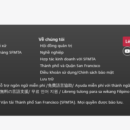
Về chúng tôi
Lê
i xử
Hội đồng quản trị

 hàng SFMTA
Nghề nghiệp
Hợp tác kinh doanh với SFMTA
Thành phố và Quận San Francisco
Điều khoản sử dụng/Chính sách bảo mật
Lưu trữ
ỗ trợ ngôn ngữ miễn phí /
免費語言協助
/
Ayuda miễn phí với thành ng
無料の言語支援
/
무료 언어 지원
/
Libreng tulong para sa wikang Filipino
Vận tải Thành phố San Francisco (SFMTA). Mọi quyền được bảo lưu.