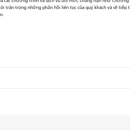
 các chương trình và dịch vụ đổi mới, chẳng hạn như Chương tr
ôi trân trọng những phản hồi liên tục của quý khách và sẽ tiếp
co.