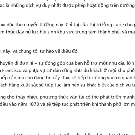
p tục là những dịch vụ duy nhất được phép hoạt động trên đường 
 taxi dọc theo tuyến đường này. Chỉ thị của Thị trưởng Lurie 
m thúc đẩy nỗ lực hồi sinh khu vực trung tâm thành phố, và mạ
i này, và chúng tôi tự hào về điều đó.
chuyến đi đơn lẻ – sự đóng góp của bạn hỗ trợ một nhu cầu lớn 
an Francisco và phục vụ cư dân cũng như du khách ở mọi khu phố
tiếp cận mà còn đáng tin cậy. Taxi sẽ tiếp tục đóng vai trò quan
ch hàng xuất sắc sẽ tiếp tục làm nên sự khác biệt của dịch vụ ta
ng cho thấy nhiều phương thức vận tải có thể phát triển mạn
đầu vào năm 1873 và sẽ tiếp tục phát triển khi thành phố lớn m