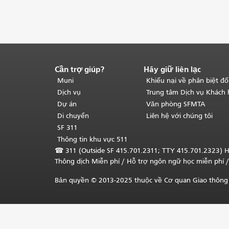
Cần trợ giúp?
Hãy giữ liên lạc
Kết
thúc
Muni
Khiếu nại về phân biệt đố
nội
Dịch vụ
Trung tâm Dịch vụ Khách
dung
Dự án
Văn phòng SFMTA
trang.
Phần
Di chuyển
Liên hệ với chúng tôi
còn
SF 311
lại
Thông tin khu vực 511
của
☎
311 (Outside SF 415.701.2311; TTY 415.701.2323) H
trang
Thông dịch Miễn phí
/ Hỗ trợ ngôn ngữ học
miễn phí
/
này
được
Bản quyền © 2013-2025 thuộc về Cơ quan Giao thông 
lặp
lại
trên
mọi