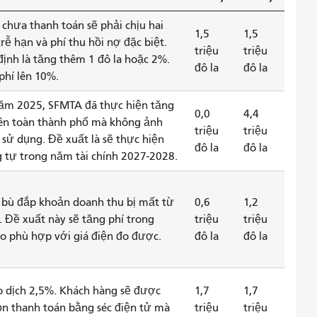
t chưa thanh toán sẽ phải chịu hai
1,5
1,5
rễ hạn và phí thu hồi nợ đặc biệt.
triệu
triệu
định là tăng thêm 1 đô la hoặc 2%.
đô la
đô la
phí lên 10%.
ăm 2025, SFMTA đã thực hiện tăng
0,0
4,4
rên toàn thành phố mà không ảnh
triệu
triệu
 sử dụng. Đề xuất là sẽ thực hiện
đô la
đô la
tự trong năm tài chính 2027-2028.
bù đắp khoản doanh thu bị mất từ ​​
0,6
1,2
. Đề xuất này sẽ tăng phí trong
triệu
triệu
ho phù hợp với giá điện đo được.
đô la
đô la
o dịch 2,5%. Khách hàng sẽ được
1,7
1,7
ọn thanh toán bằng séc điện tử mà
triệu
triệu