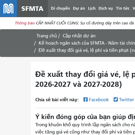
SFMTA
Di chuyển
Dự án
Lịch
Dịch vụ
Tin tức
V
Thông báo
CẬP NHẬT CUỐI CÙNG: Sự cố đường dây trên cao đã đư
Trang chủ
Cập nhật dự án
Kế hoạch ngân sách của SFMTA - Năm tài chí
Đề xuất thay đổi giá vé, lệ phí và tiền phạt
Đề xuất thay đổi giá vé, lệ 
2026-2027 và 2027-2028)
Chia sẻ bài viết này:
Facebook
Twitte
Ý kiến ​​đóng góp của bạn giúp đ
Trong khuôn khổ quy trình lập ngân sách cho 
việc tăng giá vé cũng như thay đổi phí và tiền 