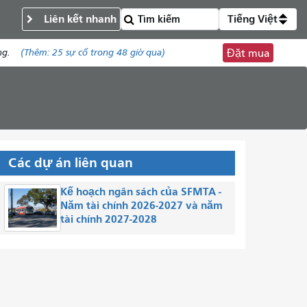
Liên kết nhanh
Tiếng Việt
ng.
(Thêm:
25 sự cố
trong 48 giờ qua)
Đặt mua
Các dự án liên quan
Kế hoạch ngân sách của SFMTA -
Năm tài chính 2026-2027 và năm
tài chính 2027-2028