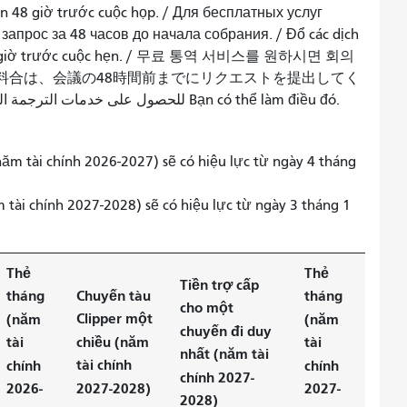
bạn 48 giờ trước cuộc họp. / Для бесплатных услуг
апрос за 48 часов до начала собрания. / Đổ các dịch
cầu 48 giờ trước cuộc hẹn. / 무료 통역 서비스를 원하시면 회의
 /無料合は、会議の48時間前までにリクエストを提出してく
ださい。للحصول على خدمات الترجمة الفورية المجانية, يرجى تقديم طلبك قبل 48 Bạn có thể làm điều đó.
ăm tài chính 2026-2027) sẽ có hiệu lực từ ngày 4 tháng
 tài chính 2027-2028) sẽ có hiệu lực từ ngày 3 tháng 1
Thẻ
Thẻ
Tiền trợ cấp
Chuyến tàu
tháng
tháng
cho một
Clipper một
(năm
(năm
chuyến đi duy
chiều (năm
tài
tài
nhất (năm tài
tài chính
chính
chính
chính 2027-
2027-2028)
2026-
2027-
2028)