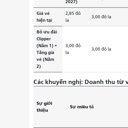
2027)
Giá vé
2,85 đô
3,00 đô la
hiện tại
la
Bỏ ưu đãi
Clipper
(Năm 1) +
3,00 đô
3,00 đô la
Tăng giá
la
vé (Năm
2)
Các khuyến nghị: Doanh thu từ 
Sự giới
Sự miêu tả
thiệu