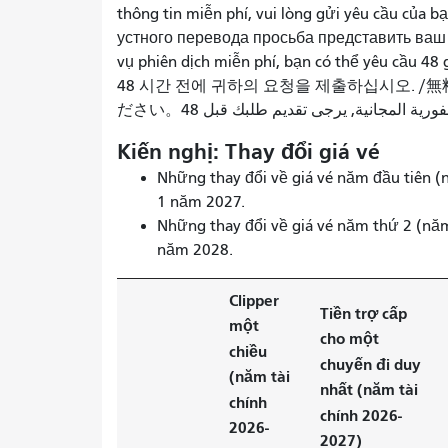
thông tin miễn phí, vui lòng gửi yêu cầu của 
устного перевода просьба представить ваш з
vụ phiên dịch miễn phí, bạn có thể yêu 
48 시간 전에 귀하의 요청을 제출하십시오.
Kiến nghị: Thay đổi giá vé
Những thay đổi về giá vé năm đầu tiên (n
1 năm 2027.
Những thay đổi về giá vé năm thứ 2 (năm
năm 2028.
Clipper
Tiền trợ cấp
một
cho một
chiều
chuyến đi duy
(năm tài
nhất (năm tài
chính
chính 2026-
2026-
2027)