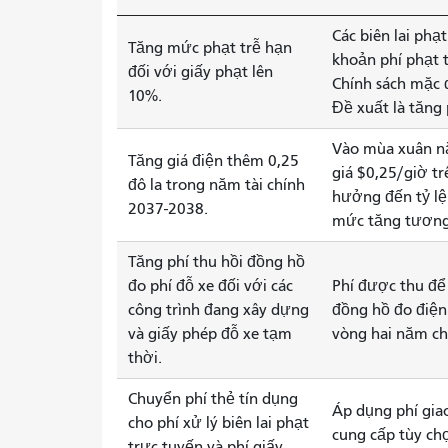
Các biên lai phạ
Tăng mức phạt trễ hạn
khoản phí phạt t
đối với giấy phạt lên
Chính sách mặc 
10%.
Đề xuất là tăng 
Vào mùa xuân n
Tăng giá điện thêm 0,25
giá $0,25/giờ t
đô la trong năm tài chính
hưởng đến tỷ lệ
2037-2038.
mức tăng tương 
Tăng phí thu hồi đồng hồ
đo phí đỗ xe đối với các
Phí được thu để 
công trình đang xây dựng
đồng hồ đo điện
và giấy phép đỗ xe tạm
vòng hai năm c
thời.
Chuyển phí thẻ tín dụng
Áp dụng phí gia
cho phí xử lý biên lai phạt
cung cấp tùy ch
trực tuyến và phí giấy