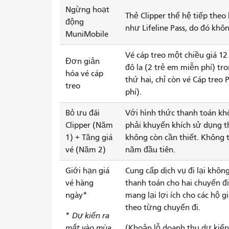
Ngừng hoạt
Thẻ Clipper thế hệ tiếp theo 
động
như Lifeline Pass, do đó k
MuniMobile
Vé cáp treo một chiều giá 12 
Đơn giản
đô la (2 trẻ em miễn phí) t
hóa vé cáp
thứ hai, chỉ còn vé Cáp treo 
treo
phí).
Bỏ ưu đãi
Với hình thức thanh toán kh
Clipper (Năm
phải khuyến khích sử dụng th
1) + Tăng giá
không còn cần thiết. Không t
vé (Năm 2)
năm đầu tiên.
Giới hạn giá
Cung cấp dịch vụ đi lại khôn
vé hàng
thanh toán cho hai chuyến đi 
ngày*
mang lại lợi ích cho các hộ g
theo từng chuyến đi.
*
Dự kiến ​​ra
mắt vào mùa
(Khoản lỗ doanh thu dự kiến 