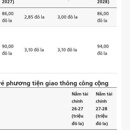
2027)
2028)
86,00
86,00
2,85 đô la
3,00 đô la
đô la
đô la
90,00
94,00
3,10 đô la
3,10 đô la
đô la
đô la
vé phương tiện giao thông công cộng
Năm tài
Năm tài
chính
chính
26-27
27-28
(triệu
(triệu
đô la)
đô la)