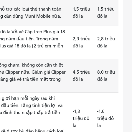
hỗ trợ các loại thẻ thanh toán
1,5 triệu
1,5 triệu
hông cần dùng Muni Mobile nữa.
đô la
đô la
đô la VÀ vé Cáp treo Plus giá 18
rong năm đầu tiên. Trong năm
2,3 triệu
2,8 triệu
Plus giá 18 đô la (2 trẻ em miễn
đô la
đô la
ông chạm, không còn cần thiết
ẻ Clipper nữa. Giảm giá Clipper
4,5 triệu
8,0 triệu
ăng giá vé trả tiền mặt trong
đô la
đô la
g giới hạn mỗi ngày sau khi
đầu tiên. Tăng tính tiện lợi và
-1,3
-1,6
ia đình thu nhập thấp trả tiền
triệu đô
triệu đô
la
la
​​sẽ được bù đắp bằng cách loại