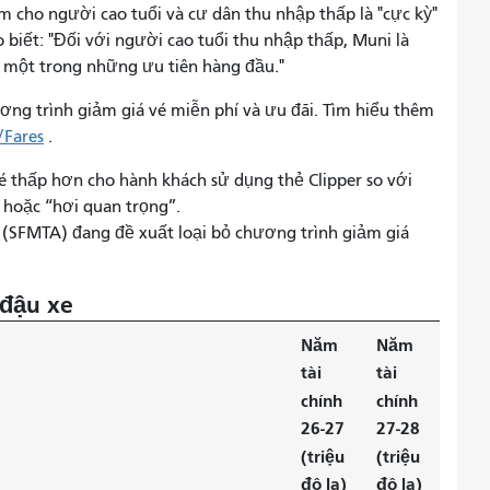
m cho người cao tuổi và cư dân thu nhập thấp là "cực kỳ"
 biết: "Đối với người cao tuổi thu nhập thấp, Muni là
à một trong những ưu tiên hàng đầu."
ơng trình giảm giá vé miễn phí và ưu đãi. Tìm hiểu thêm
Fares
.
é thấp hơn cho hành khách sử dụng thẻ Clipper so với
 hoặc “hơi quan trọng”.
 (SFMTA) đang đề xuất loại bỏ chương trình giảm giá
 đậu xe
Năm
Năm
tài
tài
chính
chính
26-27
27-28
(triệu
(triệu
đô la)
đô la)