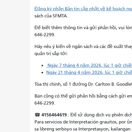
Đăng ký nhận Bản tin cập nhật về kế hoạch n
sách của SFMTA.
Để biết thêm thông tin và gửi phản hồi, vui lò
646-2299.
Hãy nêu ý kiến ​​về ngân sách và các đề xuất tha
quản trị sắp tới:
Ngày 7 tháng 4 năm 2026, lúc 1 giờ chiề
Ngày 21 tháng 4 năm 2026, lúc 1 giờ chi
Tòa thị chính, số 1 đường Dr. Carlton B. Goodle
Bạn cũng có thể gửi phản hồi bằng cách gửi e
646-2299.
4156464619
☎
: Để sử dụng dịch vụ phiên dịch
Para servicios de Interpretación grauitos, por 
sa libreng serbisyo sa Interpretasyon, kailanga