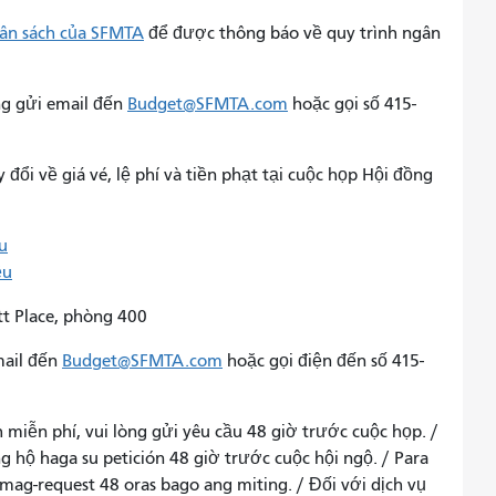
gân sách của SFMTA
để được thông báo về quy trình ngân
ng gửi email đến
Budget@SFMTA.com
hoặc gọi số 415-
y đổi về giá vé, lệ phí và tiền phạt tại cuộc họp Hội đồng
u
ều
tt Place, phòng 400
mail đến
Budget@SFMTA.com
hoặc gọi điện đến số 415-
 miễn phí, vui lòng gửi yêu cầu 48 giờ trước cuộc họp. /
ủng hộ haga su petición 48 giờ trước cuộc hội ngộ. / Para
n mag-request 48 oras bago ang miting. / Đối với dịch vụ