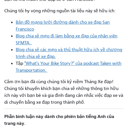
Chúng tôi hy vọng những nguồn tài liệu này sẽ hữu ích:
Bản đồ mạng lưới đường dành cho xe đạp San
Francisco
Blog chia sẻ mẹo đi làm bằng xe đạp của nhân viên
SFMTA.
Blog chia sẻ các mẹo và thủ thuật hữu ích về chương
trình chia sẻ xe đạp.
Tập
"What's Your Bike Story?" của podcast Taken with
Transportation.
Cảm ơn bạn đã cùng chúng tôi kỷ niệm Tháng Xe đạp!
Chúng tôi khuyến khích bạn chia sẻ những thông tin hữu
ích này với bạn bè và gia đình đang cân nhắc việc đạp xe và
di chuyển bằng xe đạp trong thành phố.
Phần bình luận này dành cho phiên bản tiếng Anh của
trang này.