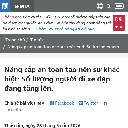
đến
SFMTA
Chu
nội
đổi
Thông báo
CẬP NHẬT CUỐI CÙNG: Sự cố đường dây trên cao
dung
Đặt
điề
đã được giải quyết. Khu chợ F và bến tàu đang hoạt động trở
mua
hư
lại bình thường.
(Thêm:
25 sự cố
trong 48 giờ qua)
Trang chủ
Tin tức
Nâng cấp an toàn tạo nên sự khác biệt: Số lượng người đi xe đạp đang tăng lên.
Nâng cấp an toàn tạo nên sự khác
biệt: Số lượng người đi xe đạp
đang tăng lên.
Chia sẻ bài viết này:
Facebook
Twitter
LinkedIn
Thứ năm, ngày 28 tháng 5 năm 2026