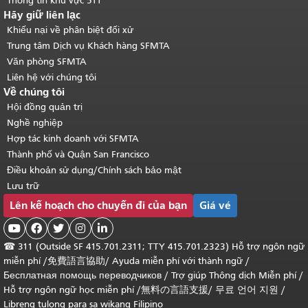
Thông tin khu vực 511
Hãy giữ liên lạc
Khiếu nại về phân biệt đối xử
Trung tâm Dịch vụ Khách hàng SFMTA
Văn phòng SFMTA
Liên hệ với chúng tôi
Về chúng tôi
Hội đồng quản trị
Nghề nghiệp
Hợp tác kinh doanh với SFMTA
Thành phố và Quận San Francisco
Điều khoản sử dụng/Chính sách bảo mật
Lưu trữ
Lên kế hoạch cho chuyến đi của bạn
Giá vé





☎
311 (Outside SF 415.701.2311; TTY 415.701.2323) Hỗ trợ ngôn ngữ
miễn phí /
免費語言協助
/
Ayuda miễn phí với thành ngữ
/
Бесплатная помощь переводчиков
/
Trợ giúp Thông dịch Miễn phí
/
Hỗ trợ ngôn ngữ học
miễn phí
/
無料の言語支援
/
무료 언어 지원
/
Libreng tulong para sa wikang Filipino