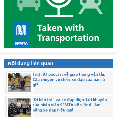
Nội dung liên quan
Trích từ podcast về giao thông vận tải:
Câu chuyện về chiếc xe đạp của bạn là
gì?
'Đi bên trái' và xe đạp điện: Lời khuyên
của nhân viên SFMTA về việc đi làm
bằng xe đạp hiệu quả