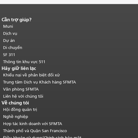
Cần trợ giúp?
Kết thúc nội dung trang.
Phần còn lại
của trang này được lặp lại trên mọi
Muni
trang.
Quay lại đầu trang nội dung
Dịch vụ
chính
.
Dự án
Di chuyển
SF 311
Thông tin khu vực 511
Hãy giữ liên lạc
Khiếu nại về phân biệt đối xử
Trung tâm Dịch vụ Khách hàng SFMTA
Văn phòng SFMTA
Liên hệ với chúng tôi
Về chúng tôi
Hội đồng quản trị
Nghề nghiệp
Hợp tác kinh doanh với SFMTA
Thành phố và Quận San Francisco
Điều khoản sử dụng/Chính sách bảo mật