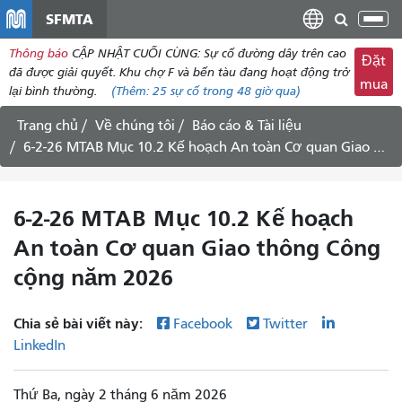
đến
SFMTA
Chu
nội
đổi
Thông báo
CẬP NHẬT CUỐI CÙNG: Sự cố đường dây trên cao
dung
Đặt
điề
đã được giải quyết. Khu chợ F và bến tàu đang hoạt động trở
mua
hư
lại bình thường.
(Thêm:
25 sự cố
trong 48 giờ qua)
Trang chủ
Về chúng tôi
Báo cáo & Tài liệu
6-2-26 MTAB Mục 10.2 Kế hoạch An toàn Cơ quan Giao thông Công cộng năm 2026
6-2-26 MTAB Mục 10.2 Kế hoạch
An toàn Cơ quan Giao thông Công
cộng năm 2026
Chia sẻ bài viết này:
Facebook
Twitter
LinkedIn
Thứ Ba, ngày 2 tháng 6 năm 2026