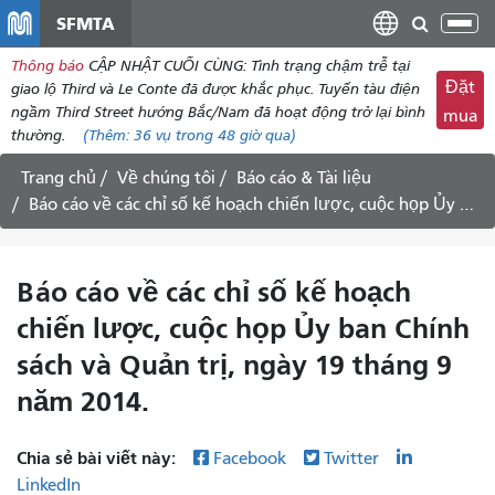
đến
SFMTA
Chu
nội
đổi
Thông báo
CẬP NHẬT CUỐI CÙNG: Tình trạng chậm trễ tại
dung
điề
Đặt
giao lộ Third và Le Conte đã được khắc phục. Tuyến tàu điện
hư
ngầm Third Street hướng Bắc/Nam đã hoạt động trở lại bình
mua
thường.
(Thêm:
36 vụ
trong 48 giờ qua)
Trang chủ
Về chúng tôi
Báo cáo & Tài liệu
Báo cáo về các chỉ số kế hoạch chiến lược, cuộc họp Ủy ban Chính sách và Quản trị, ngày 19 tháng 9 năm 2014.
Báo cáo về các chỉ số kế hoạch
chiến lược, cuộc họp Ủy ban Chính
sách và Quản trị, ngày 19 tháng 9
năm 2014.
Chia sẻ bài viết này:
Facebook
Twitter
LinkedIn