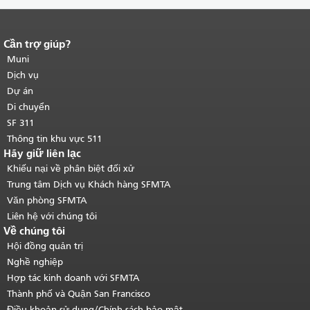
Cần trợ giúp?
Kết thúc nội dung trang.
Phần còn lại
của trang này được lặp lại trên mọi
Muni
trang.
Quay lại đầu trang nội dung
Dịch vụ
chính
.
Dự án
Di chuyển
SF 311
Thông tin khu vực 511
Hãy giữ liên lạc
Khiếu nại về phân biệt đối xử
Trung tâm Dịch vụ Khách hàng SFMTA
Văn phòng SFMTA
Liên hệ với chúng tôi
Về chúng tôi
Hội đồng quản trị
Nghề nghiệp
Hợp tác kinh doanh với SFMTA
Thành phố và Quận San Francisco
Điều khoản sử dụng/Chính sách bảo mật