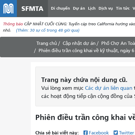
SFMTA
Di chuyển
Dự án
Lịch
Dịch vụ
Tin tức
V
Thông báo
CẬP NHẬT CUỐI CÙNG: Tuyến cáp treo California hướng vào tr
nhỏ.
(Thêm:
30
sự cố trong 48 giờ qua)
Trang chủ
Cập nhật dự án
Phố Chợ An To
Phiên điều trần công khai về kỹ thuật, ngày 
Trang này chứa nội dung cũ.
Vui lòng xem mục
Các dự án liên quan
t
các hoạt động tiếp cận cộng đồng của
Phiên điều trần công khai v
Chia sẻ bài viết này:
Facebook
Twitte