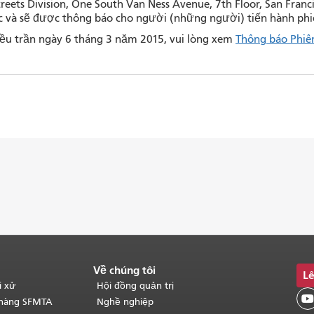
reets Division, One South Van Ness Avenue, 7th Floor, San Francis
c và sẽ được thông báo cho người (những người) tiến hành phi
iều trần ngày 6 tháng 3 năm 2015, vui lòng xem
Thông báo Phiê
Về chúng tôi
Lê
i xử
Hội đồng quản trị

 hàng SFMTA
Nghề nghiệp