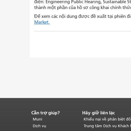
điện: Engineering Public Hearing, Sustainable St
thành một phần của hồ sơ công khai chính thứ
Để xem các nội dung được đề xuất tại phiên đ
Market.
Cần trợ giúp?
Hãy giữ liên lạc
Kết
thúc
Muni
Khiếu nại về phân biệt đố
nội
Dịch vụ
Trung tâm Dịch vụ Khách