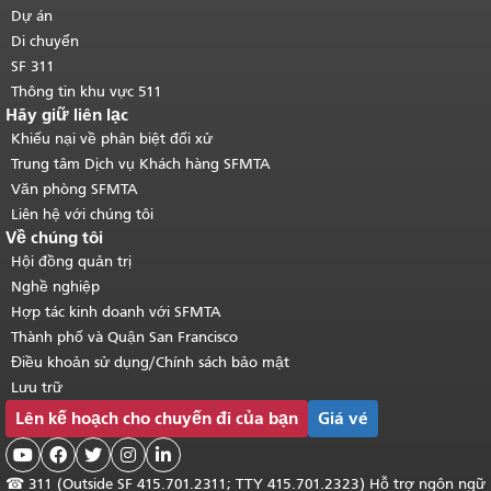
chính
.
Dự án
Di chuyển
SF 311
Thông tin khu vực 511
Hãy giữ liên lạc
Khiếu nại về phân biệt đối xử
Trung tâm Dịch vụ Khách hàng SFMTA
Văn phòng SFMTA
Liên hệ với chúng tôi
Về chúng tôi
Hội đồng quản trị
Nghề nghiệp
Hợp tác kinh doanh với SFMTA
Thành phố và Quận San Francisco
Điều khoản sử dụng/Chính sách bảo mật
Lưu trữ
Lên kế hoạch cho chuyến đi của bạn
Giá vé





☎
311 (Outside SF 415.701.2311; TTY 415.701.2323) Hỗ trợ ngôn ngữ