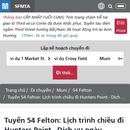
đến
SFMTA
Chu
nội
đổi
Thông báo
CẬP NHẬT CUỐI CÙNG: Tình trạng chậm trễ tại
dung
điề
Đặt
giao lộ Third và Le Conte đã được khắc phục. Tuyến tàu điện
hư
ngầm Third Street hướng Bắc/Nam đã hoạt động trở lại bình
mua
thường.
(Thêm:
36 vụ
trong 48 giờ qua)
Lập kế hoạch chuyến đi
Vị
Địa
trí
điểm
Tôi
bắt
kết
Đi thôi...
muốn
đầu
thúc
đi
du
Trang chủ
Di chuyển
Muni
54 Felton
lịch
Tuyến 54 Felton: Lịch trình chiều đi Hunters Point - Dịch vụ ngày thường
như
thế
nào
Tuyến 54 Felton: Lịch trình chiều đi
Hunters Point - Dịch vụ ngày