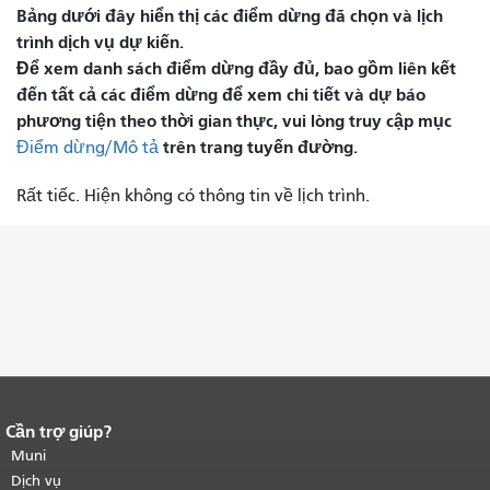
Bảng dưới đây hiển thị các điểm dừng đã chọn và lịch
trình dịch vụ dự kiến.
Để xem danh sách điểm dừng đầy đủ, bao gồm liên kết
đến tất cả các điểm dừng để xem chi tiết và dự báo
phương tiện theo thời gian thực, vui lòng truy cập mục
trên trang tuyến đường.
Điểm dừng/Mô tả
Rất tiếc. Hiện không có thông tin về lịch trình.
Cần trợ giúp?
Kết thúc nội dung trang.
Phần còn lại
của trang này được lặp lại trên mọi
Muni
trang.
Quay lại đầu trang nội dung
Dịch vụ