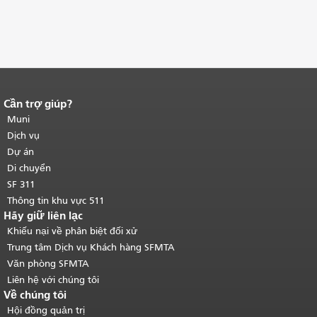
Cần trợ giúp?
Kết thúc nội dung trang.
Phần còn lại
của trang này được lặp lại trên mọi
Muni
trang.
Quay lại đầu trang nội dung
Dịch vụ
chính
.
Dự án
Di chuyển
SF 311
Thông tin khu vực 511
Hãy giữ liên lạc
Khiếu nại về phân biệt đối xử
Trung tâm Dịch vụ Khách hàng SFMTA
Văn phòng SFMTA
Liên hệ với chúng tôi
Về chúng tôi
Hội đồng quản trị