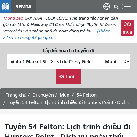
đến
SFMTA
Chu
nội
đổi
Thông báo
CẬP NHẬT CUỐI CÙNG: Tình trạng tắc nghẽn gần
dung
điề
Đặt
giao lộ 19th & Holloway đã được khắc phục. Tuyến M Ocean
hư
View chiều vào thành phố đã hoạt động trở lại.
(Thêm:
mua
22
sự cố trong 48 giờ qua)
Lập kế hoạch chuyến đi
Vị
Địa
trí
điểm
Tôi
bắt
kết
Đi thôi...
muốn
đầu
thúc
đi
du
Trang chủ
Di chuyển
Muni
54 Felton
lịch
Tuyến 54 Felton: Lịch trình chiều đi Hunters Point - Dịch vụ ngày thứ Bảy
như
thế
nào
Tuyến 54 Felton: Lịch trình chiều đi
Hunters Point - Dịch vụ ngày thứ