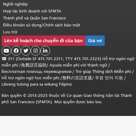
Nghề nghiệp
Hợp tác kinh doanh với SFMTA
Thành phố và Quận San Francisco
Điều khoản sử dụng/Chính sách bảo mật
Lưu trữ
Lên kế hoạch cho chuyến đi của bạn
Giá vé





☎
311 (Outside SF 415.701.2311; TTY 415.701.2323) Hỗ trợ ngôn ngữ
miễn phí /
免費語言協助
/
Ayuda miễn phí với thành ngữ
/
Бесплатная помощь переводчиков
/
Trợ giúp Thông dịch Miễn phí
/
Hỗ trợ ngôn ngữ học
miễn phí
/
無料の言語支援
/
무료 언어 지원
/
Libreng tulong para sa wikang Filipino
Bản quyền © 2013-2025 thuộc về Cơ quan Giao thông Vận tải Thành
phố San Francisco (SFMTA). Mọi quyền được bảo lưu.