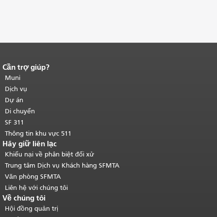
Cần trợ giúp?
Kết thúc nội dung trang.
Phần còn lại
của trang này được lặp lại trên mọi
Muni
trang.
Quay lại đầu trang nội dung
Dịch vụ
chính
.
Dự án
Di chuyển
SF 311
Thông tin khu vực 511
Hãy giữ liên lạc
Khiếu nại về phân biệt đối xử
Trung tâm Dịch vụ Khách hàng SFMTA
Văn phòng SFMTA
Liên hệ với chúng tôi
Về chúng tôi
Hội đồng quản trị