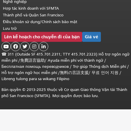
Nghề nghiệp
Hợp tác kinh doanh với SFMTA
Thành phố và Quận San Francisco
Điều khoản sử dụng/Chính sách bảo mật
Lưu trữ
Lên kế hoạch cho chuyến đi của bạn
Giá vé





☎
311 (Outside SF 415.701.2311; TTY 415.701.2323) Hỗ trợ ngôn ngữ
miễn phí /
免費語言協助
/
Ayuda miễn phí với thành ngữ
/
Бесплатная помощь переводчиков
/
Trợ giúp Thông dịch Miễn phí
/
Hỗ trợ ngôn ngữ học
miễn phí
/
無料の言語支援
/
무료 언어 지원
/
Libreng tulong para sa wikang Filipino
Bản quyền © 2013-2025 thuộc về Cơ quan Giao thông Vận tải Thành
phố San Francisco (SFMTA). Mọi quyền được bảo lưu.