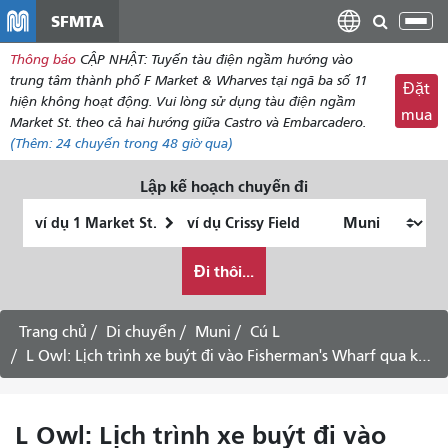
đến
SFMTA
Chu
nội
đổi
Thông báo
CẬP NHẬT: Tuyến tàu điện ngầm hướng vào
dung
điề
trung tâm thành phố F Market & Wharves tại ngã ba số 11
Đặt
hư
hiện không hoạt động. Vui lòng sử dụng tàu điện ngầm
mua
Market St. theo cả hai hướng giữa Castro và Embarcadero.
(Thêm:
24 chuyến
trong 48 giờ qua)
Lập kế hoạch chuyến đi
Vị
Địa
trí
điểm
Tôi
bắt
kết
Đi thôi...
muốn
đầu
thúc
đi
du
Trang chủ
Di chuyển
Muni
Cú L
lịch
L Owl: Lịch trình xe buýt đi vào Fisherman's Wharf qua khu trung tâm thành phố -
như
thế
nào
L Owl: Lịch trình xe buýt đi vào