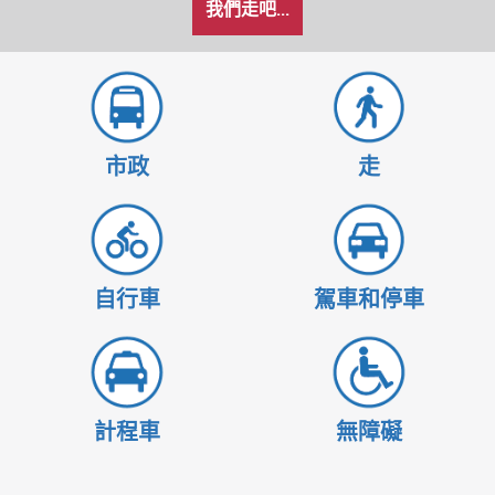
我們走吧...
希
置
置
望
的
旅
行
方
市政
走
式
自行車
駕車和停車
計程車
無障礙