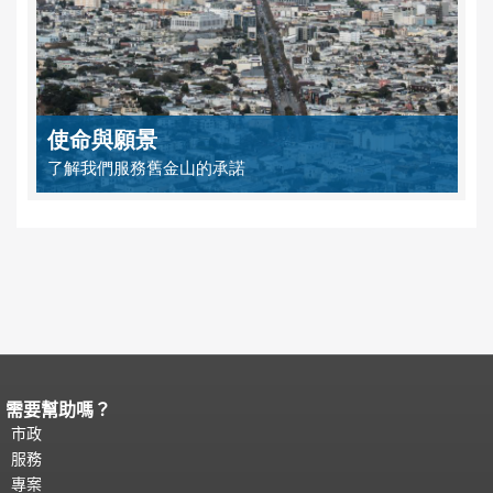
使命與願景
了解我們服務舊金山的承諾
需要幫助嗎？
頁面內容結束。
本頁剩餘內容在每一頁
都會重複顯示。
市政
返回主要內容頂部
。
服務
專案