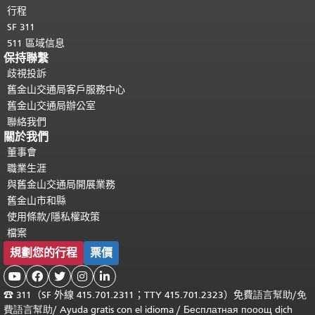
行程
SF 311
511 區域信息
保持聯繫
歧視投訴
舊金山交通局客戶服務中心
舊金山交通局辦公室
聯絡我們
關於我們
董事會
職業生涯
與舊金山交通局開展業務
舊金山市和縣
使用條款/隱私權政策
檔案
規劃您的行程
票價





☎
311（SF 外線 415.701.2311；TTY 415.701.2323）免費
語言幫助
/
免
費
語言幫助
/ Ayuda gratis con el idioma
/ Бесплатная
пооощ dịch