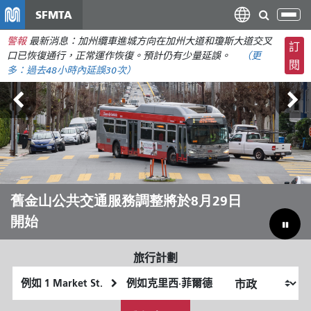
移
SFMTA
切
至
換
警報
最新消息：加州纜車進城方向在加州大道和瓊斯大道交叉
主
訂
導
口已恢復通行，正常運作恢復。預計仍有少量延誤。
（更
要
閱
航
多：
過去48小時內
延誤30次）
內
容
Outside Lands音樂節 8月7日至9日
舊金山公共交通服務調整將於8月29日
讓 Muni 帶您暢遊夏日
彌合預算缺口，拯救市政交通
開始
旅行計劃
起
終
始
點
我
位
位