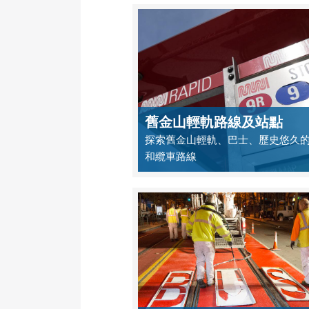
舊金山輕軌路線及站點
探索舊金山輕軌、巴士、歷史悠久
和纜車路線