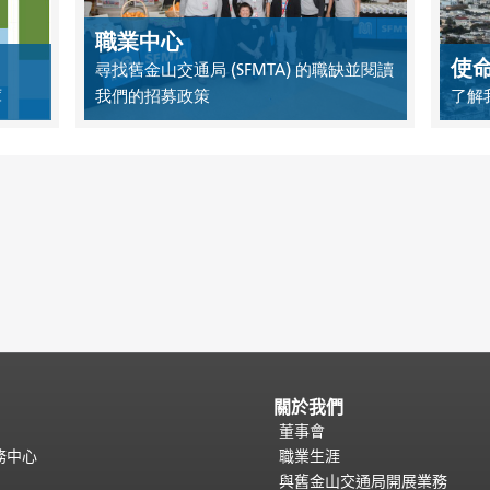
職業中心
使
尋找舊金山交通局 (SFMTA) 的職缺並閱讀
庫
我們的招募政策
了解
關於我們
董事會
務中心
職業生涯
與舊金山交通局開展業務