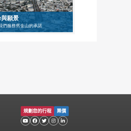
命與願景
我們服務舊金山的承諾
規劃您的行程
票價




