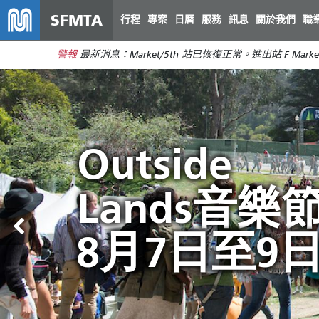
SFMTA
行程
專案
日曆
服務
訊息
關於我們
職
警報
最新消息：Market/5th 站已恢復正常。進出站 F Marke
舊金山公共
Outside
彌合預算缺
讓 Muni 帶
交通服務調
Lands音樂
口，拯救市
暢遊夏日
整將於8月2
8月7日至9
政交通
日開始