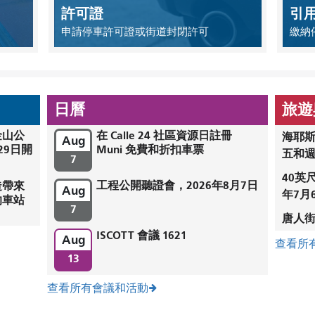
許可證
引
申請停車許可證或街道封閉許可
繳納
日曆
旅遊
金山公
在 Calle 24 社區資源日註冊
海耶斯
Aug
29日開
Muni 免費和折扣車票
五和
7
40英
工程公開聽證會，2026年8月7日
造帶來
Aug
年7月
的車站
7
唐人街
ISCOTT 會議 1621
Aug
查看所
13
查看所有會議和活動