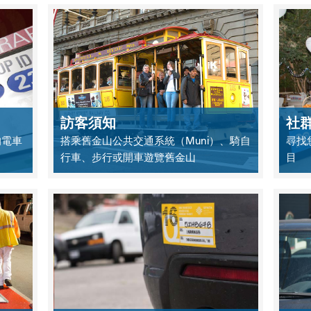
訪客須知
社
的電車
搭乘舊金山公共交通系統（Muni）、騎自
尋找您
行車、步行或開車遊覽舊金山
目