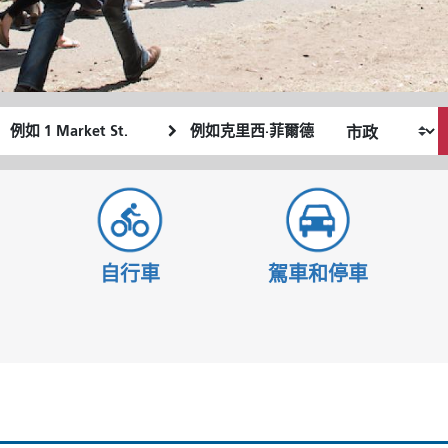
起
終
我
始
點
希
位
位
望
置
置
的
旅
行
自行車
駕車和停車
方
式
？