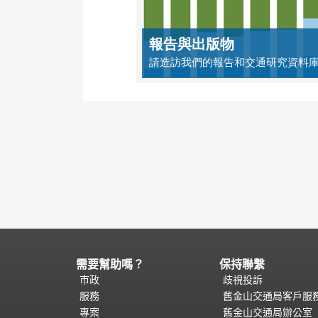
報告與出版物
請造訪我們的報告和交通研究資料
需要幫助嗎？
保持聯繫
頁
面
市政
歧視投訴
內
服務
舊金山交通局客戶服
容
專案
舊金山交通局辦公室