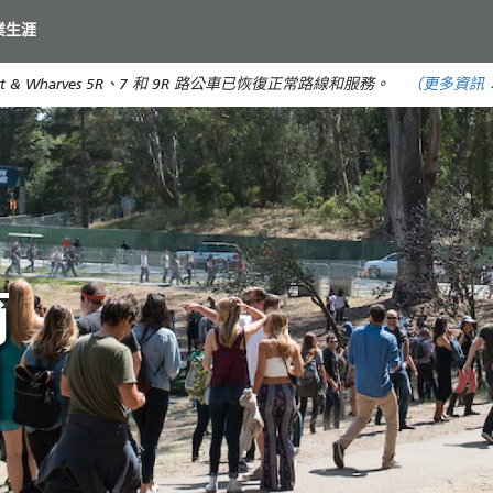
移
業生涯
至
主
t & Wharves 5R、7 和 9R 路公車已恢復正常路線和服務。
（更多資訊
要
內
容
您
節
9
日